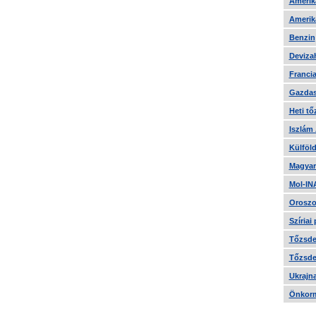
Amerika
Amerika
Benzin
Devizah
Francia
Gazdas
Heti tő
Iszlám
Külföld
Magyar
Mol-IN
Oroszo
Szíriai
Tőzsde 
Tőzsde 
Ukrajn
Önkorm