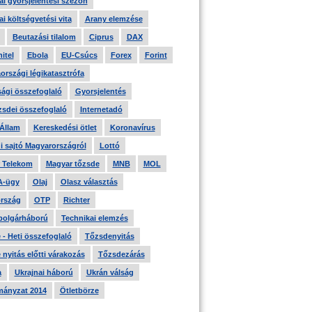
i gyorsjelentési szezon
i költségvetési vita
Arany elemzése
Beutazási tilalom
Ciprus
DAX
itel
Ebola
EU-Csúcs
Forex
Forint
országi légikatasztrófa
ági összefoglaló
Gyorsjelentés
zsdei összefoglaló
Internetadó
 Állam
Kereskedési ötlet
Koronavírus
i sajtó Magyarországról
Lottó
 Telekom
Magyar tőzsde
MNB
MOL
A-ügy
Olaj
Olasz választás
rszág
OTP
Richter
 polgárháború
Technikai elemzés
- Heti összefoglaló
Tőzsdenyitás
nyitás előtti várakozás
Tőzsdezárás
a
Ukrajnai háború
Ukrán válság
ányzat 2014
Ötletbörze