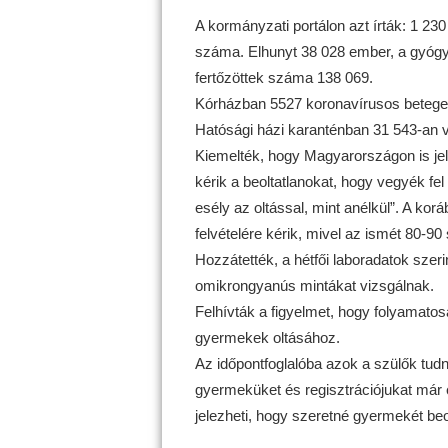
A kormányzati portálon azt írták: 1 23
száma. Elhunyt 38 028 ember, a gyógy
fertőzöttek száma 138 069.
Kórházban 5527 koronavírusos beteget
Hatósági házi karanténban 31 543-an 
Kiemelték, hogy Magyarországon is jel
kérik a beoltatlanokat, hogy vegyék fe
esély az oltással, mint anélkül”. A kor
felvételére kérik, mivel az ismét 80-90
Hozzátették, a hétfői laboradatok szeri
omikrongyanús mintákat vizsgálnak.
Felhívták a figyelmet, hogy folyamatosa
gyermekek oltásához.
Az időpontfoglalóba azok a szülők tudna
gyermeküket és regisztrációjukat már 
jelezheti, hogy szeretné gyermekét beolt