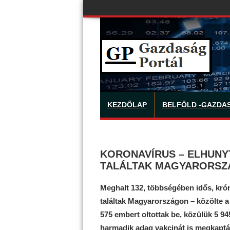
KEZDŐLAP
BELFÖLD -GAZDA
KORONAVÍRUS – ELHUNYT
TALÁLTAK MAGYARORS
Meghalt 132, többségében idős, krón
találtak Magyarországon – közölte a
575 embert oltottak be, közülük 5 94
harmadik adag vakcinát is megkaptá