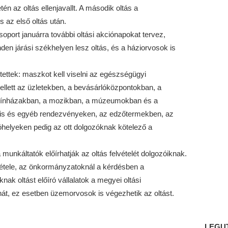
tén az oltás ellenjavallt. A második oltás a
 az első oltás után.
oport januárra további oltási akciónapokat tervez,
den járási székhelyen lesz oltás, és a háziorvosok is
ettek: maszkot kell viselni az egészségügyi
lett az üzletekben, a bevásárlóközpontokban, a
színházakban, a mozikban, a múzeumokban és a
ális és egyéb rendezvényeken, az edzőtermekben, az
helyeken pedig az ott dolgozóknak kötelező a
 munkáltatók előírhatják az oltás felvételét dolgozóiknak.
lvétele, az önkormányzatoknál a kérdésben a
ak oltást előíró vállalatok a megyei oltási
át, ez esetben üzemorvosok is végezhetik az oltást.
LEGU