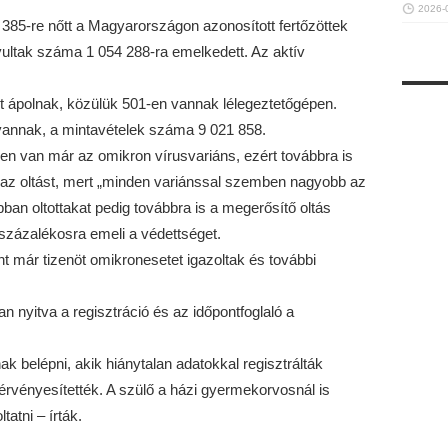
2026-
0 385-re nőtt a Magyarországon azonosított fertőzöttek
ultak száma 1 054 288-ra emelkedett. Az aktív
 ápolnak, közülük 501-en vannak lélegeztetőgépen.
vannak, a mintavételek száma 9 021 858.
en van már az omikron vírusvariáns, ezért továbbra is
l az oltást, mert „minden variánssal szemben nagyobb az
ábban oltottakat pedig továbbra is a megerősítő oltás
 százalékosra emeli a védettséget.
nt már tizenöt omikronesetet igazoltak és további
n nyitva a regisztráció és az időpontfoglaló a
k belépni, akik hiánytalan adatokkal regisztrálták
érvényesítették. A szülő a házi gyermekorvosnál is
atni – írták.