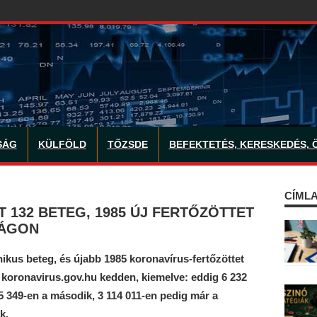
SÁG
KÜLFÖLD
TŐZSDE
BEFEKTETÉS, KERESKEDÉS, 
CÍMLA
 132 BETEG, 1985 ÚJ FERTŐZÖTTET
ZÁGON
ikus beteg, és újabb 1985 koronavírus-fertőzöttet
 koronavirus.gov.hu kedden, kiemelve: eddig 6 232
5 349-en a második, 3 114 011-en pedig már a
k.