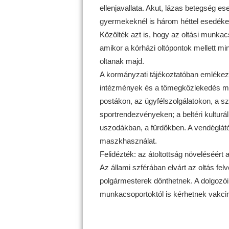
ellenjavallata. Akut, lázas betegség ese
gyermekeknél is három héttel esedékes
Közölték azt is, hogy az oltási munkacs
amikor a kórházi oltópontok mellett min
oltanak majd.
A kormányzati tájékoztatóban emlékezt
intézmények és a tömegközlekedés mel
postákon, az ügyfélszolgálatokon, a 
sportrendezvényeken; a beltéri kultur
uszodákban, a fürdőkben. A vendéglátó
maszkhasználat.
Felidézték: az átoltottság növeléséért a
Az állami szférában elvárt az oltás fe
polgármesterek dönthetnek. A dolgozóikn
munkacsoportoktól is kérhetnek vakcin