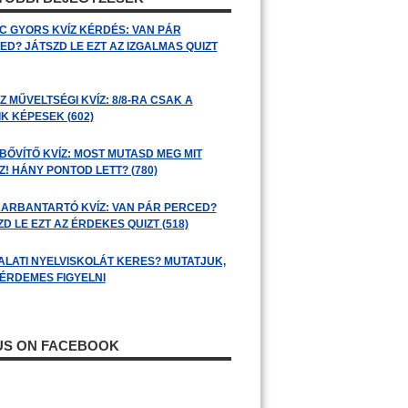
C GYORS KVÍZ KÉRDÉS: VAN PÁR
ED? JÁTSZD LE EZT AZ IZGALMAS QUIZT
 MŰVELTSÉGI KVÍZ: 8/8-RA CSAK A
K KÉPESEK (602)
BŐVÍTŐ KVÍZ: MOST MUTASD MEG MIT
! HÁNY PONTOD LETT? (780)
ARBANTARTÓ KVÍZ: VAN PÁR PERCED?
D LE EZT AZ ÉRDEKES QUIZT (518)
ALATI NYELVISKOLÁT KERES? MUTATJUK,
 ÉRDEMES FIGYELNI
 US ON FACEBOOK