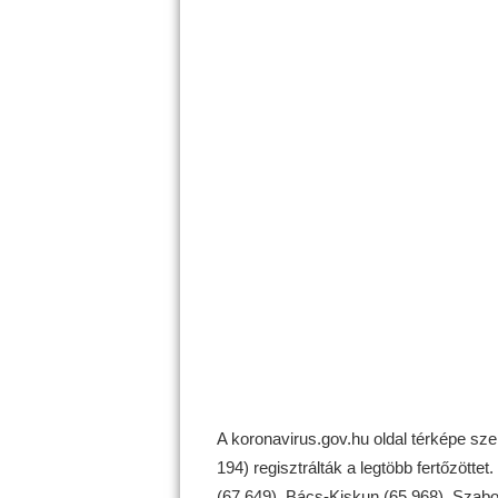
A koronavirus.gov.hu oldal térképe sz
194) regisztrálták a legtöbb fertőzötte
(67 649), Bács-Kiskun (65 968), Sza