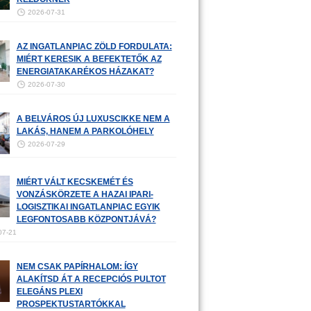
2026-07-31
AZ INGATLANPIAC ZÖLD FORDULATA:
MIÉRT KERESIK A BEFEKTETŐK AZ
ENERGIATAKARÉKOS HÁZAKAT?
2026-07-30
A BELVÁROS ÚJ LUXUSCIKKE NEM A
LAKÁS, HANEM A PARKOLÓHELY
2026-07-29
MIÉRT VÁLT KECSKEMÉT ÉS
VONZÁSKÖRZETE A HAZAI IPARI-
LOGISZTIKAI INGATLANPIAC EGYIK
LEGFONTOSABB KÖZPONTJÁVÁ?
07-21
NEM CSAK PAPÍRHALOM: ÍGY
ALAKÍTSD ÁT A RECEPCIÓS PULTOT
ELEGÁNS PLEXI
PROSPEKTUSTARTÓKKAL