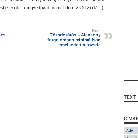
sbé érintett megye továbbra is Tolna (25 912).(MTI)
Next:
dés
Tőzsdezárás – Alacsony
forgalomban minimálisan
emelkedett a tőzsde
TEXT
CÍMK
Adó