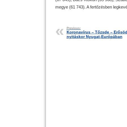
megye (61 743). A fertőzésben legkevé
Previous:
Koronavírus – Tőzsde – Erősö
nyitáskor Nyugat-Európában