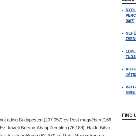
NYOL
PERC
(667)
NEHÉZ
ZSENI
ELME
TUDSZ
AGYK
JÁTSZ
VÁLL
MIRE
FIND
erint eddig Budapesten (207 057) és Pest megyében (166
t. Ezt követi Borsod-Abaúj-Zemplén (76 189), Hajdú-Bihar
bolcs-Szatmár-Bereg (62 700) és Győr-Moson-Sopron