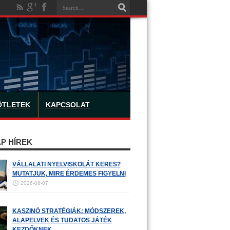
ÖTLETEK
KAPCSOLAT
P HÍREK
VÁLLALATI NYELVISKOLÁT KERES?
MUTATJUK, MIRE ÉRDEMES FIGYELNI
2026-08-07
KASZINÓ STRATÉGIÁK: MÓDSZEREK,
ALAPELVEK ÉS TUDATOS JÁTÉK
KEZDŐKNEK