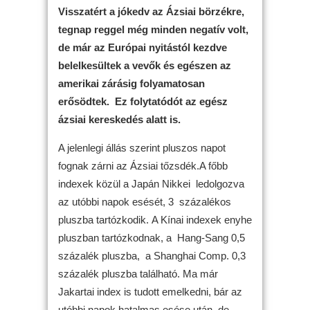
Visszatért a jókedv az Ázsiai börzékre,
tegnap reggel még minden negatív volt,
de már az Európai nyitástól kezdve
belelkesültek a vevők és egészen az
amerikai zárásig folyamatosan
erősödtek. Ez folytatódót az egész
ázsiai kereskedés alatt is.
A jelenlegi állás szerint pluszos napot
fognak zárni az Ázsiai tőzsdék.A főbb
indexek közül a Japán Nikkei ledolgozva
az utóbbi napok esését, 3 százalékos
pluszba tartózkodik. A Kínai indexek enyhe
pluszban tartózkodnak, a Hang-Sang 0,5
százalék pluszba, a Shanghai Comp. 0,3
százalék pluszba található. Ma már
Jakartai index is tudott emelkedni, bár az
utóbbi napok hatalmas esése után, de