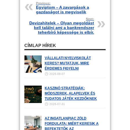
Previous:
Egyiptom – A zavargások a
gazdaságot is megviselik
Next:
Devizahitelek – Olyan megoldást
kell találni ami a bankrendszer
teherbíró képessége is elbír.
CÍMLAP HÍREK
VÁLLALATI NYELVISKOLÁT
KERES? MUTATJUK, MIRE
ÉRDEMES FIGYELNI
2026-08-07
KASZINÓ STRATÉGIÁK:
MÓDSZEREK, ALAPELVEK ÉS
TUDATOS JÁTÉK KEZDŐKNEK
2026-07-31
AZ INGATLANPIAC ZÖLD
FORDULATA: MIÉRT KERESIK A
BEFEKTETŐK AZ