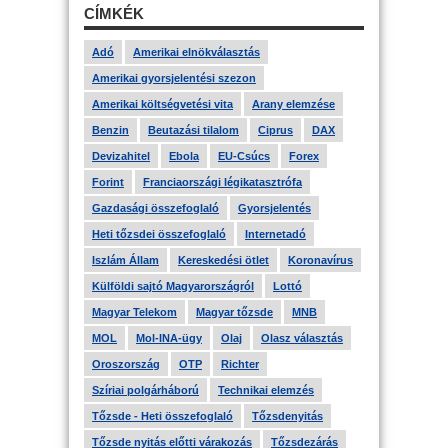
CÍMKÉK
Adó
Amerikai elnökválasztás
Amerikai gyorsjelentési szezon
Amerikai költségvetési vita
Arany elemzése
Benzin
Beutazási tilalom
Ciprus
DAX
Devizahitel
Ebola
EU-Csúcs
Forex
Forint
Franciaországi légikatasztrófa
Gazdasági összefoglaló
Gyorsjelentés
Heti tőzsdei összefoglaló
Internetadó
Iszlám Állam
Kereskedési ötlet
Koronavírus
Külföldi sajtó Magyarországról
Lottó
Magyar Telekom
Magyar tőzsde
MNB
MOL
Mol-INA-ügy
Olaj
Olasz választás
Oroszország
OTP
Richter
Szíriai polgárháború
Technikai elemzés
Tőzsde - Heti összefoglaló
Tőzsdenyitás
Tőzsde nyitás előtti várakozás
Tőzsdezárás