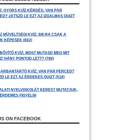
C GYORS KVÍZ KÉRDÉS: VAN PÁR
ED? JÁTSZD LE EZT AZ IZGALMAS QUIZT
 MŰVELTSÉGI KVÍZ: 8/8-RA CSAK A
K KÉPESEK (602)
BŐVÍTŐ KVÍZ: MOST MUTASD MEG MIT
! HÁNY PONTOD LETT? (780)
ARBANTARTÓ KVÍZ: VAN PÁR PERCED?
D LE EZT AZ ÉRDEKES QUIZT (518)
ALATI NYELVISKOLÁT KERES? MUTATJUK,
 ÉRDEMES FIGYELNI
 US ON FACEBOOK