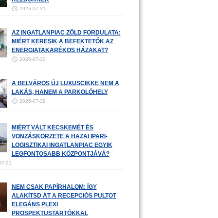
2026-07-31
AZ INGATLANPIAC ZÖLD FORDULATA:
MIÉRT KERESIK A BEFEKTETŐK AZ
ENERGIATAKARÉKOS HÁZAKAT?
2026-07-30
A BELVÁROS ÚJ LUXUSCIKKE NEM A
LAKÁS, HANEM A PARKOLÓHELY
2026-07-29
MIÉRT VÁLT KECSKEMÉT ÉS
VONZÁSKÖRZETE A HAZAI IPARI-
LOGISZTIKAI INGATLANPIAC EGYIK
LEGFONTOSABB KÖZPONTJÁVÁ?
07-21
NEM CSAK PAPÍRHALOM: ÍGY
ALAKÍTSD ÁT A RECEPCIÓS PULTOT
ELEGÁNS PLEXI
PROSPEKTUSTARTÓKKAL