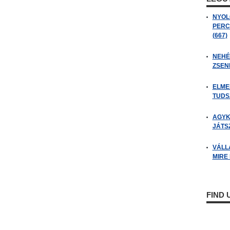
NYOL
PERC
(667)
NEHÉZ
ZSENI
ELME
TUDSZ
AGYK
JÁTSZ
VÁLL
MIRE
FIND