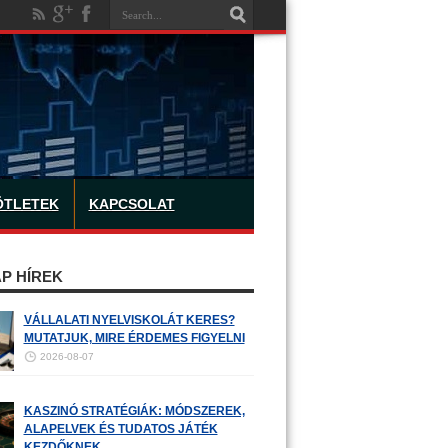
ÖTLETEK
KAPCSOLAT
P HÍREK
VÁLLALATI NYELVISKOLÁT KERES?
MUTATJUK, MIRE ÉRDEMES FIGYELNI
2026-08-07
KASZINÓ STRATÉGIÁK: MÓDSZEREK,
ALAPELVEK ÉS TUDATOS JÁTÉK
KEZDŐKNEK