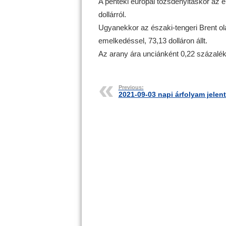
A pénteki európai tőzsdenyitáskor az eu
dollárról.
Ugyanekkor az északi-tengeri Brent ola
emelkedéssel, 73,13 dolláron állt.
Az arany ára unciánként 0,22 százalékka
Previous:
2021-09-03 napi árfolyam jelen