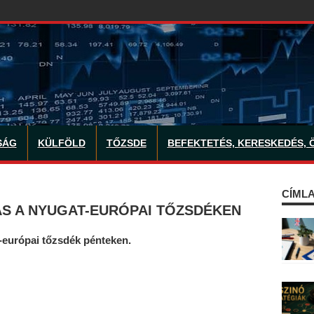
SÁG
KÜLFÖLD
TŐZSDE
BEFEKTETÉS, KERESKEDÉS, 
CÍMLA
ÁS A NYUGAT-EURÓPAI TŐZSDÉKEN
-európai tőzsdék pénteken.