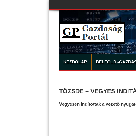
KEZDŐLAP
BELFÖLD -GAZDA
TŐZSDE – VEGYES INDÍT
Vegyesen indítottak a vezető nyugat