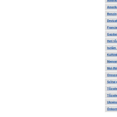
Amerika
Amerika
Benzin
Devizah
Francia
Gazdas
Heti tő
Iszlám
Külföld
Magyar
Mol-IN
Oroszo
Szíriai
Tőzsde 
Tőzsde 
Ukrajn
Önkorm