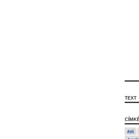
TEXT
CÍMK
Adó