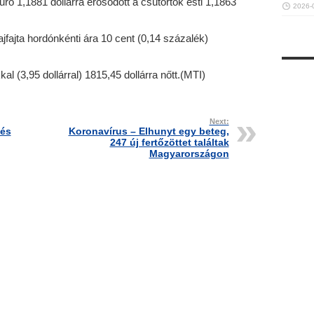
ró 1,1881 dollárra erősödött a csütörtök esti 1,1863
2026-
jfajta hordónkénti ára 10 cent (0,14 százalék)
l (3,95 dollárral) 1815,45 dollárra nőtt.(MTI)
Next:
tés
Koronavírus – Elhunyt egy beteg,
247 új fertőzöttet találtak
Magyarországon