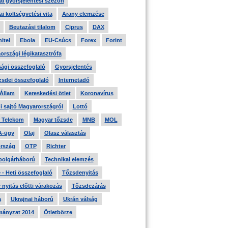
i gyorsjelentési szezon
i költségvetési vita
Arany elemzése
Beutazási tilalom
Ciprus
DAX
itel
Ebola
EU-Csúcs
Forex
Forint
országi légikatasztrófa
ági összefoglaló
Gyorsjelentés
zsdei összefoglaló
Internetadó
 Állam
Kereskedési ötlet
Koronavírus
i sajtó Magyarországról
Lottó
 Telekom
Magyar tőzsde
MNB
MOL
A-ügy
Olaj
Olasz választás
rszág
OTP
Richter
 polgárháború
Technikai elemzés
- Heti összefoglaló
Tőzsdenyitás
nyitás előtti várakozás
Tőzsdezárás
a
Ukrajnai háború
Ukrán válság
ányzat 2014
Ötletbörze