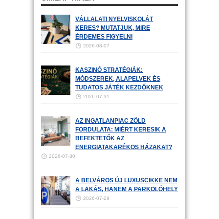
VÁLLALATI NYELVISKOLÁT
KERES? MUTATJUK, MIRE
ÉRDEMES FIGYELNI
2026-08-07
KASZINÓ STRATÉGIÁK:
MÓDSZEREK, ALAPELVEK ÉS
TUDATOS JÁTÉK KEZDŐKNEK
2026-07-31
AZ INGATLANPIAC ZÖLD
FORDULATA: MIÉRT KERESIK A
BEFEKTETŐK AZ
ENERGIATAKARÉKOS HÁZAKAT?
2026-07-30
A BELVÁROS ÚJ LUXUSCIKKE NEM
A LAKÁS, HANEM A PARKOLÓHELY
2026-07-29