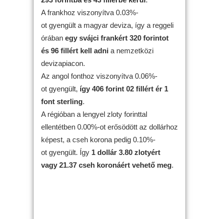
A frankhoz viszonyítva 0.03%-
ot gyengült a magyar deviza, így a reggeli
órában
egy svájci frankért 320 forintot
és 96 fillért kell adni
a nemzetközi
devizapiacon.
Az angol fonthoz viszonyítva 0.06%-
ot gyengült,
így 406 forint 02 fillért ér 1
font sterling
.
A régióban a lengyel zloty forinttal
ellentétben 0.00%-ot erősödött az dollárhoz
képest, a cseh korona pedig 0.10%-
ot gyengült. Így
1 dollár 3.80 zlotyért
vagy 21.37 cseh koronáért vehető meg
.