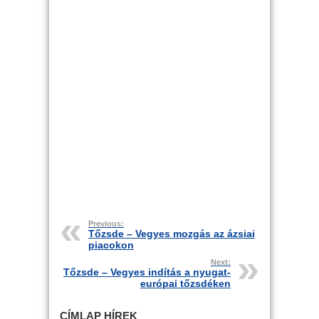
Previous:
Tőzsde – Vegyes mozgás az ázsiai
piacokon
Next:
Tőzsde – Vegyes indítás a nyugat-
európai tőzsdéken
CÍMLAP HÍREK