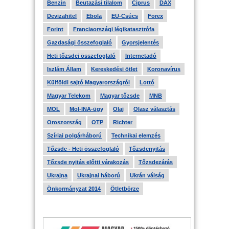
Benzin
Beutazási tilalom
Ciprus
DAX
Devizahitel
Ebola
EU-Csúcs
Forex
Forint
Franciaországi légikatasztrófa
Gazdasági összefoglaló
Gyorsjelentés
Heti tőzsdei összefoglaló
Internetadó
Iszlám Állam
Kereskedési ötlet
Koronavírus
Külföldi sajtó Magyarországról
Lottó
Magyar Telekom
Magyar tőzsde
MNB
MOL
Mol-INA-ügy
Olaj
Olasz választás
Oroszország
OTP
Richter
Szíriai polgárháború
Technikai elemzés
Tőzsde - Heti összefoglaló
Tőzsdenyitás
Tőzsde nyitás előtti várakozás
Tőzsdezárás
Ukrajna
Ukrajnai háború
Ukrán válság
Önkormányzat 2014
Ötletbörze