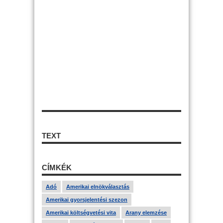
TEXT
CÍMKÉK
Adó
Amerikai elnökválasztás
Amerikai gyorsjelentési szezon
Amerikai költségvetési vita
Arany elemzése