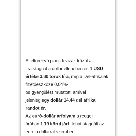
A feltörekvő piaci devizák közül a
líra stagnál a dollár ellenében és
1 USD
értéke 3.80 török líra
, míg a Dél-afrikaiak
fizetőeszköze 0.04%-
os gyengülést mutatott, amivel
jelenleg
egy dollár 14.44 dél afrikai
randot ér
.
Az
euró-dollár árfolyam
a reggeli
órában
1.19 körül járt
, tehát stagnált az
euró a dollárral szemben.