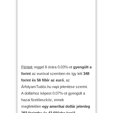
Péntek
reggel 8 órára 0.03%-ot
gyengült
a
forint
az euróval szemben és így lett
348
forint és 56 fillér az euró
, az
ÁrfolyamTudós.hu napi jelentése szerint.
A dollárhoz képest 0.07%-ot gyengült a
hazai fizetőeszköz, ennek
megfelelően
egy amerikai dollár jelenleg
293 forintba és 43 fillérbe kerül
.