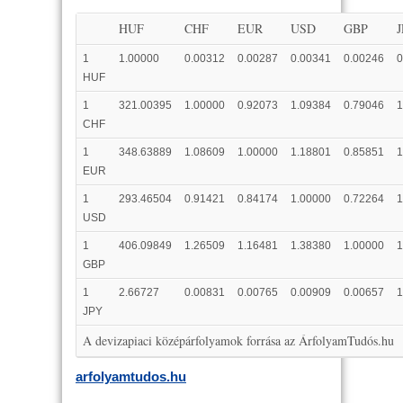
HUF
CHF
EUR
USD
GBP
1
1.00000
0.00312
0.00287
0.00341
0.00246
0
HUF
1
321.00395
1.00000
0.92073
1.09384
0.79046
1
CHF
1
348.63889
1.08609
1.00000
1.18801
0.85851
1
EUR
1
293.46504
0.91421
0.84174
1.00000
0.72264
1
USD
1
406.09849
1.26509
1.16481
1.38380
1.00000
1
GBP
1
2.66727
0.00831
0.00765
0.00909
0.00657
1
JPY
A devizapiaci középárfolyamok forrása az ÁrfolyamTudós.hu
arfolyamtudos.hu