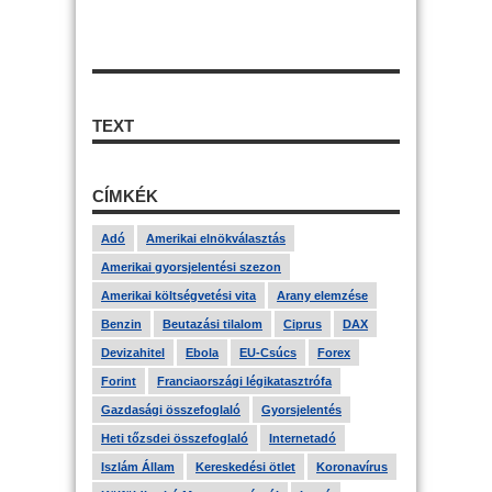
TEXT
CÍMKÉK
Adó
Amerikai elnökválasztás
Amerikai gyorsjelentési szezon
Amerikai költségvetési vita
Arany elemzése
Benzin
Beutazási tilalom
Ciprus
DAX
Devizahitel
Ebola
EU-Csúcs
Forex
Forint
Franciaországi légikatasztrófa
Gazdasági összefoglaló
Gyorsjelentés
Heti tőzsdei összefoglaló
Internetadó
Iszlám Állam
Kereskedési ötlet
Koronavírus