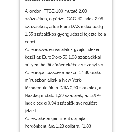
A londoni FTSE-100 mutató 2,00
százalékos, a párizsi CAC-40 index 2,09
százalékos, a frankfurti DAX index pedig
1,55 százalékos gyengüléssel fejezte be a
napot.
Az euróövezeti vállalatok gyűjtőindexei
közül az EuroStoxx50 1,98 százalékkal
süllyedt hétfői záróértékéhez viszonyítva.
Az európai tőzsdezáráskor, 17.30 órakor
mínuszban álltak a New York-i
tőzsdemutatók: a DJIA 0,90 százalék, a
Nasdaq mutató 1,39 százalék, az S&P-
index pedig 0,94 százalék gyengülést
jelzett.
Az északi-tengeri Brent olajfajta
hordónkénti ára 1,23 dollárral (1,83