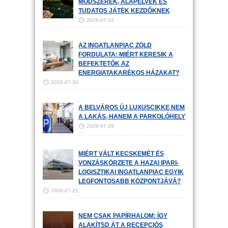
MÓDSZEREK, ALAPELVEK ÉS
TUDATOS JÁTÉK KEZDŐKNEK
2026-07-31
AZ INGATLANPIAC ZÖLD
FORDULATA: MIÉRT KERESIK A
BEFEKTETŐK AZ
ENERGIATAKARÉKOS HÁZAKAT?
2026-07-30
A BELVÁROS ÚJ LUXUSCIKKE NEM
A LAKÁS, HANEM A PARKOLÓHELY
2026-07-29
MIÉRT VÁLT KECSKEMÉT ÉS
VONZÁSKÖRZETE A HAZAI IPARI-
LOGISZTIKAI INGATLANPIAC EGYIK
LEGFONTOSABB KÖZPONTJÁVÁ?
2026-07-21
NEM CSAK PAPÍRHALOM: ÍGY
ALAKÍTSD ÁT A RECEPCIÓS