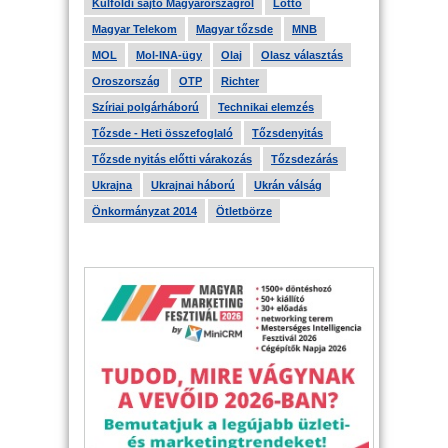
Külföldi sajtó Magyarországról
Lottó
Magyar Telekom
Magyar tőzsde
MNB
MOL
Mol-INA-ügy
Olaj
Olasz választás
Oroszország
OTP
Richter
Szíriai polgárháború
Technikai elemzés
Tőzsde - Heti összefoglaló
Tőzsdenyitás
Tőzsde nyitás előtti várakozás
Tőzsdezárás
Ukrajna
Ukrajnai háború
Ukrán válság
Önkormányzat 2014
Ötletbörze