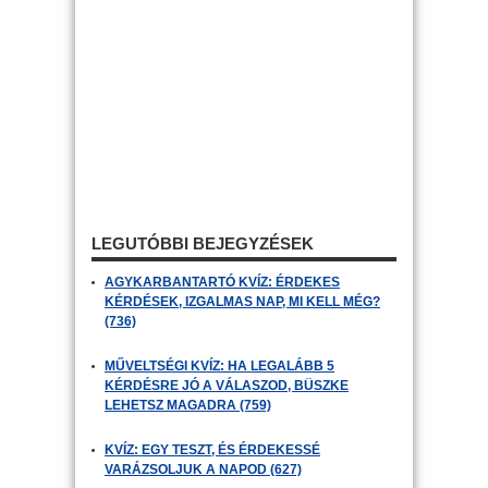
LEGUTÓBBI BEJEGYZÉSEK
AGYKARBANTARTÓ KVÍZ: ÉRDEKES
KÉRDÉSEK, IZGALMAS NAP, MI KELL MÉG?
(736)
MŰVELTSÉGI KVÍZ: HA LEGALÁBB 5
KÉRDÉSRE JÓ A VÁLASZOD, BÜSZKE
LEHETSZ MAGADRA (759)
KVÍZ: EGY TESZT, ÉS ÉRDEKESSÉ
VARÁZSOLJUK A NAPOD (627)