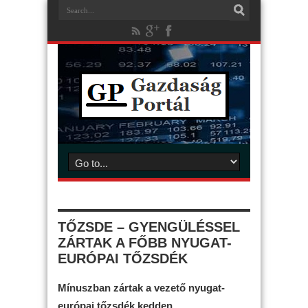
TŐZSDE – GYENGÜLÉSSEL
ZÁRTAK A FŐBB NYUGAT-
EURÓPAI TŐZSDÉK
Mínuszban zártak a vezető nyugat-
európai tőzsdék kedden.