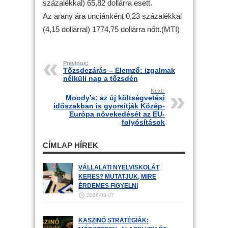
százalékkal) 65,82 dollárra esett.
Az arany ára unciánként 0,23 százalékkal
(4,15 dollárral) 1774,75 dollárra nőtt.(MTI)
Previous:
Tőzsdezárás – Elemző: izgalmak
nélküli nap a tőzsdén
Next:
Moody’s: az új költségvetési
időszakban is gyorsítják Közép-
Európa növekedését az EU-
folyósítások
CÍMLAP HÍREK
VÁLLALATI NYELVISKOLÁT
KERES? MUTATJUK, MIRE
ÉRDEMES FIGYELNI
2026-08-07
KASZINÓ STRATÉGIÁK: