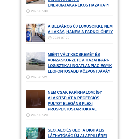
ENERGIATAKARÉKOS HÁZAKAT?
2026-07-30
A BELVÁROS ÚJ LUXUSCIKKE NEM
A LAKÁS, HANEM A PARKOLÓHELY
2026-07-29
MIÉRT VÁLT KECSKEMÉT ÉS
VONZÁSKÖRZETE A HAZAI IPARI-
LOGISZTIKAI INGATLANPIAC EGYIK
LEGFONTOSABB KÖZPONTJÁVÁ?
2026-07-21
NEM CSAK PAPÍRHALOM: ÍGY
ALAKÍTSD ÁT A RECEPCIÓS
PULTOT ELEGÁNS PLEXI
PROSPEKTUSTARTÓKKAL
2026-07-20
SEO, AEO ÉS GEO: A DIGITÁLIS
LÁTHATÓSÁG ÚJ ALAPPILLÉREI