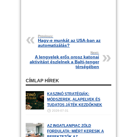
Previous:
Hagy-e munkát az USA-ban az
automatizálás?
Next:
A lengyelek erős orosz katonai
aktivitást észlelnek a Balti-tenger
térségében
CÍMLAP HÍREK
KASZINÓ STRATÉGIÁK:
MÓDSZEREK, ALAPELVEK ÉS
TUDATOS JÁTÉK KEZDŐKNEK
2026-07-31
AZ INGATLANPIAC ZÖLD
FORDULATA: MIÉRT KERESIK A
BEFEKTETŐK AZ