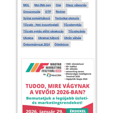
MOL
Mol-INA-ügy
Olaj
Olasz választás
Oroszország
OTP
Richter
Szíriai polgárháború
Technikai elemzés
Tőzsde - Heti összefoglaló
Tőzsdenyitás
Tőzsde nyitás előtti várakozás
Tőzsdezárás
Ukrajna
Ukrajnai háború
Ukrán válság
Önkormányzat 2014
Ötletbörze