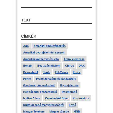
TEXT
CÍMKÉK
Adó
Amerikai elnökválasztás
Amerikai gyorsjelentési szezon
Amerikai költségvetési vita
Arany elemzése
Benzin
Beutazási tilalom
Ciprus
DAX
Devizahitel
Ebola
EU-Csúcs
Forex
Forint
Franciaországi légikatasztrófa
Gazdasági összefoglaló
Gyorsjelentés
Heti tőzsdei összefoglaló
Internetadó
Iszlám Állam
Kereskedési ötlet
Koronavírus
Külföldi sajtó Magyarországról
Lottó
Magyar Telekom
Magyar tőzsde
MNB