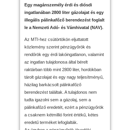
Egy magánszemély érdi és diósdi
ingatlanában 2800 liter gázolajat és egy
illegális pálinkafőző berendezést foglalt
le a Nemzeti Adó- és Vámhivatal (NAV).
Az MTI-hez csütörtökön eljuttatott
közlemény szerint pénzügyőrök és
rendőrök egy érdi lakóingatlanon, valamint
az ingatlan tulajdonosa által bérelt
raktárban több mint 2800 liter, hordókban
tárolt gázolajat és egy nagy teljesítményű,
házilag barkácsolt pálinkafőző
berendezést találtak. A tulajdonos nem
tudta igazolni sem a gázolaj, sem a
pálinkafőző eredetét, ezért a pénzügyőrök
a csaknem kétmillió forint értékű, kétes
eredetű terméket lefoglalták.
Az ügyben a pénzügyőrök jövedéki