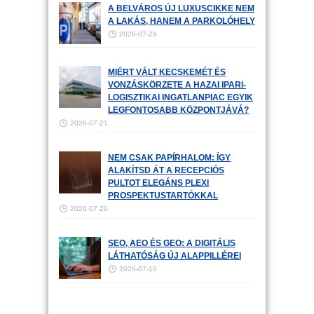
A BELVÁROS ÚJ LUXUSCIKKE NEM
A LAKÁS, HANEM A PARKOLÓHELY
2026-07-29
MIÉRT VÁLT KECSKEMÉT ÉS
VONZÁSKÖRZETE A HAZAI IPARI-
LOGISZTIKAI INGATLANPIAC EGYIK
LEGFONTOSABB KÖZPONTJÁVÁ?
2026-07-21
NEM CSAK PAPÍRHALOM: ÍGY
ALAKÍTSD ÁT A RECEPCIÓS
PULTOT ELEGÁNS PLEXI
PROSPEKTUSTARTÓKKAL
2026-07-20
SEO, AEO ÉS GEO: A DIGITÁLIS
LÁTHATÓSÁG ÚJ ALAPPILLÉREI
2026-07-16