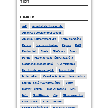
TEXT
CÍMKÉK
Adó
Amerikai elnökválasztás
Amerikai gyorsjelentési szezon
Amerikai költségvetési vita
Arany elemzése
Benzin
Beutazási tilalom
Ciprus
DAX
Devizahitel
Ebola
EU-Csúcs
Forex
Forint
Franciaországi légikatasztrófa
Gazdasági összefoglaló
Gyorsjelentés
Heti tőzsdei összefoglaló
Internetadó
Iszlám Állam
Kereskedési ötlet
Koronavírus
Külföldi sajtó Magyarországról
Lottó
Magyar Telekom
Magyar tőzsde
MNB
MOL
Mol-INA-ügy
Olaj
Olasz választás
Oroszország
OTP
Richter
Szíriai polgárháború
Technikai elemzés