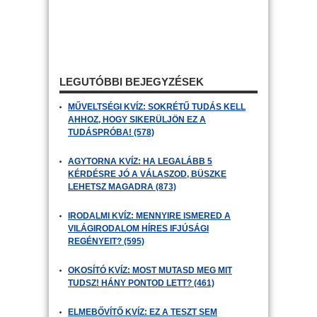
LEGUTÓBBI BEJEGYZÉSEK
MŰVELTSÉGI KVÍZ: SOKRÉTŰ TUDÁS KELL
AHHOZ, HOGY SIKERÜLJÖN EZ A
TUDÁSPRÓBA! (578)
AGYTORNA KVÍZ: HA LEGALÁBB 5
KÉRDÉSRE JÓ A VÁLASZOD, BÜSZKE
LEHETSZ MAGADRA (873)
IRODALMI KVÍZ: MENNYIRE ISMERED A
VILÁGIRODALOM HÍRES IFJÚSÁGI
REGÉNYEIT? (595)
OKOSÍTÓ KVÍZ: MOST MUTASD MEG MIT
TUDSZ! HÁNY PONTOD LETT? (461)
ELMEBŐVÍTŐ KVÍZ: EZ A TESZT SEM