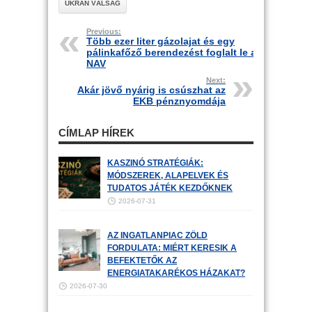
UKRÁN VÁLSÁG
Previous:
Több ezer liter gázolajat és egy
pálinkafőző berendezést foglalt le a
NAV
Next:
Akár jövő nyárig is csúszhat az
EKB pénznyomdája
CÍMLAP HÍREK
KASZINÓ STRATÉGIÁK:
MÓDSZEREK, ALAPELVEK ÉS
TUDATOS JÁTÉK KEZDŐKNEK
2026-07-31
AZ INGATLANPIAC ZÖLD
FORDULATA: MIÉRT KERESIK A
BEFEKTETŐK AZ
ENERGIATAKARÉKOS HÁZAKAT?
2026-07-30