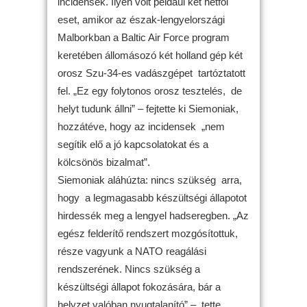
incidensek. Ilyen volt például két hétfői
eset, amikor az észak-lengyelországi
Malborkban a Baltic Air Force program
keretében állomásozó két holland gép két
orosz Szu-34-es vadászgépet tartóztatott
fel. „Ez egy folytonos orosz tesztelés, de
helyt tudunk állni” – fejtette ki Siemoniak,
hozzátéve, hogy az incidensek „nem
segítik elő a jó kapcsolatokat és a
kölcsönös bizalmat”.
Siemoniak aláhúzta: nincs szükség arra,
hogy a legmagasabb készültségi állapotot
hirdessék meg a lengyel hadseregben. „Az
egész felderítő rendszert mozgósítottuk,
része vagyunk a NATO reagálási
rendszerének. Nincs szükség a
készültségi állapot fokozására, bár a
helyzet valóban nyugtalanító” – tette