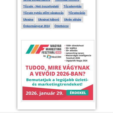
Tőzsde - Heti összefoglaló
Tőzsdenyitás
Tőzsde nyitás előtti várakozás
Tőzsdezárás
Ukrajna
Ukrajnai háború
Ukrán válság
Önkormányzat 2014
Ötletbörze