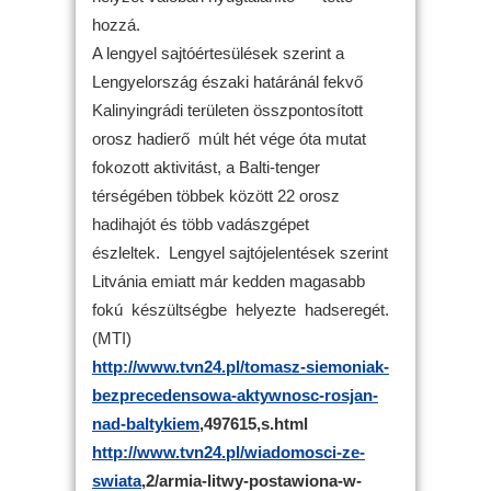
hozzá.
A lengyel sajtóértesülések szerint a
Lengyelország északi határánál fekvő
Kalinyingrádi területen összpontosított
orosz hadierő múlt hét vége óta mutat
fokozott aktivitást, a Balti-tenger
térségében többek között 22 orosz
hadihajót és több vadászgépet
észleltek. Lengyel sajtójelentések szerint
Litvánia emiatt már kedden magasabb
fokú készültségbe helyezte hadseregét.
(MTI)
http://www.tvn24.pl/tomasz-siemoniak-
bezprecedensowa-aktywnosc-rosjan-
nad-baltykiem
,497615,s.html
http://www.tvn24.pl/wiadomosci-ze-
swiata
,2/armia-litwy-postawiona-w-