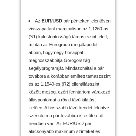
Az
EUR/USD
pár pénteken jelentősen
visszapattant marginálisan az 1,1260-as
(S1) kulcsfontosságú támaszszint felett,
miután az Eurogroup megállapodott
abban, hogy négy hónappal
meghosszabbítja Görögország
segélyprogramját. Mindazonáltal a pár
továbbra a korábban említett támaszszint
és az 1,1540-es (R2) ellenállásszint
között mozog, ezért fenntartom várakozó
álláspontomat a rövid távú kilátást
illetően. A hosszabb távú trendet tekintve
szerintem a pár továbbra is csökkenő
trendben van. Az EUR/USD pár
alacsonyabb maximum szinteket és