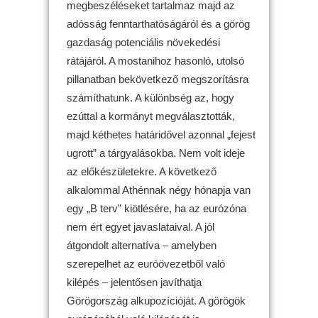
megbeszéléseket tartalmaz majd az
adósság fenntarthatóságáról és a görög
gazdaság potenciális növekedési
rátájáról. A mostanihoz hasonló, utolsó
pillanatban bekövetkező megszorításra
számíthatunk. A különbség az, hogy
ezúttal a kormányt megválasztották,
majd kéthetes határidővel azonnal „fejest
ugrott” a tárgyalásokba. Nem volt ideje
az előkészületekre. A következő
alkalommal Athénnak négy hónapja van
egy „B terv” kiötlésére, ha az eurózóna
nem ért egyet javaslataival. A jól
átgondolt alternatíva – amelyben
szerepelhet az euróövezetből való
kilépés – jelentősen javíthatja
Görögország alkupozícióját. A görögök