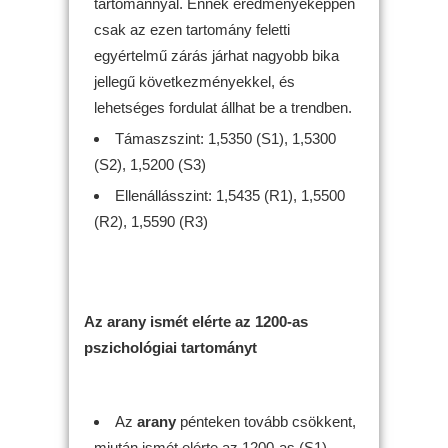
tartománnyal. Ennek eredményeképpen
csak az ezen tartomány feletti
egyértelmű zárás járhat nagyobb bika
jellegű következményekkel, és
lehetséges fordulat állhat be a trendben.
Támaszszint: 1,5350 (S1), 1,5300
(S2), 1,5200 (S3)
Ellenállásszint: 1,5435 (R1), 1,5500
(R2), 1,5590 (R3)
Az arany ismét elérte az 1200-as
pszichológiai tartományt
Az
arany
pénteken tovább csökkent,
miután ismét elérte az 1200-as (S1)