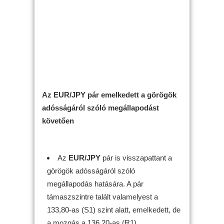
Az EUR/JPY pár emelkedett a görögök
adósságáról szóló megállapodást
követően
Az
EUR/JPY
pár is visszapattant a
görögök adósságáról szóló
megállapodás hatására. A pár
támaszszintre talált valamelyest a
133,80-as (S1) szint alatt, emelkedett, de
a mozgás a 136,20-as (R1)