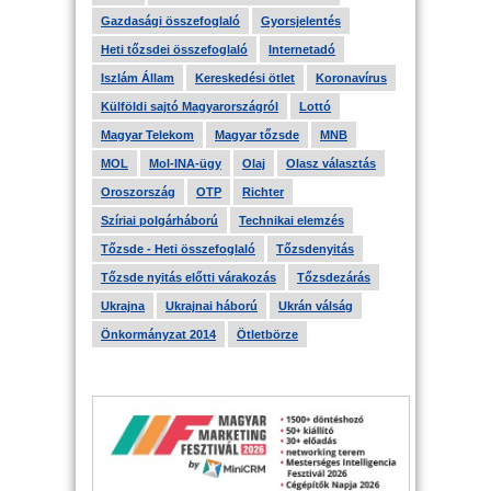
Gazdasági összefoglaló
Gyorsjelentés
Heti tőzsdei összefoglaló
Internetadó
Iszlám Állam
Kereskedési ötlet
Koronavírus
Külföldi sajtó Magyarországról
Lottó
Magyar Telekom
Magyar tőzsde
MNB
MOL
Mol-INA-ügy
Olaj
Olasz választás
Oroszország
OTP
Richter
Szíriai polgárháború
Technikai elemzés
Tőzsde - Heti összefoglaló
Tőzsdenyitás
Tőzsde nyitás előtti várakozás
Tőzsdezárás
Ukrajna
Ukrajnai háború
Ukrán válság
Önkormányzat 2014
Ötletbörze