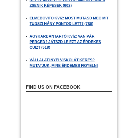
NEHÉZ MŰVELTSÉGI KVÍZ: 8/8-RA CSAK A
ZSENIK KÉPESEK (602)
ELMEBŐVÍTŐ KVÍZ: MOST MUTASD MEG MIT
TUDSZ! HÁNY PONTOD LETT? (780)
AGYKARBANTARTÓ KVÍZ: VAN PÁR
PERCED? JÁTSZD LE EZT AZ ÉRDEKES
QUIZT (518)
VÁLLALATI NYELVISKOLÁT KERES?
MUTATJUK, MIRE ÉRDEMES FIGYELNI
FIND US ON FACEBOOK