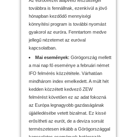
Az euróövezet alapvető feszültségei
továbbra is fennállnak, ezenkívül a jövő
hónapban kezdődő mennyiségi
könnyítési program is további nyomást
gyakorol az euróra. Fenntartom medve
jellegű nézetemet az euróval
kapcsolatban.
Mai események:
Görögország mellett
a mai nap fő eseménye a februári német
IFO felmérés közzététele. Várhatóan
mindhárom index emelkedett. A múlt hét
kedden közzétett kedvező ZEW
felmérést követően ez az adat fokozná
az Európa legnagyobb gazdaságának
újjáéledésébe vetett bizalmat. Ez kissé
erősítheti az eurót, de a deviza sorsát
természetesen inkább a Görögországgal
kapcsolatos események határozzák