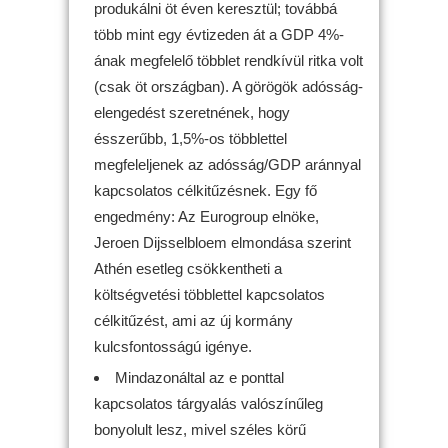
produkálni öt éven keresztül; továbbá
több mint egy évtizeden át a GDP 4%-
ának megfelelő többlet rendkívül ritka volt
(csak öt országban). A görögök adósság-
elengedést szeretnének, hogy
ésszerűbb, 1,5%-os többlettel
megfeleljenek az adósság/GDP aránnyal
kapcsolatos célkitűzésnek. Egy fő
engedmény: Az Eurogroup elnöke,
Jeroen Dijsselbloem elmondása szerint
Athén esetleg csökkentheti a
költségvetési többlettel kapcsolatos
célkitűzést, ami az új kormány
kulcsfontosságú igénye.
Mindazonáltal az e ponttal
kapcsolatos tárgyalás valószínűleg
bonyolult lesz, mivel széles körű