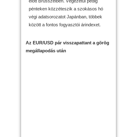
előtt Brüsszelben. Végezetül pedig
pénteken közzéteszik a szokásos hó
végi adatsorozatot Japánban, többek
között a fontos fogyasztói árindexet.
Az EUR/USD pár visszapattant a görög
megállapodás után