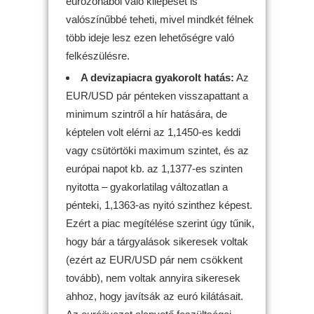
eurózónából való kilépését is
valószínűbbé teheti, mivel mindkét félnek
több ideje lesz ezen lehetőségre való
felkészülésre.
A devizapiacra gyakorolt hatás:
Az
EUR/USD pár pénteken visszapattant a
minimum szintről a hír hatására, de
képtelen volt elérni az 1,1450-es keddi
vagy csütörtöki maximum szintet, és az
európai napot kb. az 1,1377-es szinten
nyitotta – gyakorlatilag változatlan a
pénteki, 1,1363-as nyitó szinthez képest.
Ezért a piac megítélése szerint úgy tűnik,
hogy bár a tárgyalások sikeresek voltak
(ezért az EUR/USD pár nem csökkent
tovább), nem voltak annyira sikeresek
ahhoz, hogy javítsák az euró kilátásait.