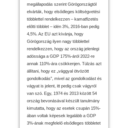
megállapodás szerint Görögországtól
elvárták, hogy elsődleges költségvetési
többlettel rendelkezzen – kamatfizetés
előtti többlet – idén 3%, 2016-ban pedig
4,5%. Az EU azt kívánja, hogy
Görögország ilyen nagy többlettel
rendelkezzen, hogy az ország jelenlegi
adóssága a GDP 175%-áról 2022-re
annak 110%-ára csökkenjen. Túlzás azt
állítani, hogy ez „vággyal ötvözött
gondolkodás”, mivel az gondolkodást és
vágyat is jelent, itt pedig csak vágyról
van szó. Egy, 1974 és 2013 között 54
ország bevonásával készült tanulmány
kimutatta, hogy az esetek csupán 15%-
ában voltak képesek legalább a GDP
3%-ának megfelelő elsődleges többletet