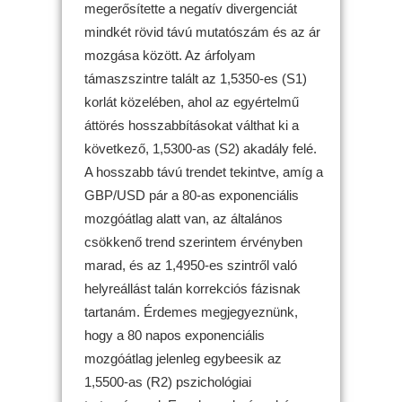
megerősítette a negatív divergenciát
mindkét rövid távú mutatószám és az ár
mozgása között. Az árfolyam
támaszszintre talált az 1,5350-es (S1)
korlát közelében, ahol az egyértelmű
áttörés hosszabbításokat válthat ki a
következő, 1,5300-as (S2) akadály felé.
A hosszabb távú trendet tekintve, amíg a
GBP/USD pár a 80-as exponenciális
mozgóátlag alatt van, az általános
csökkenő trend szerintem érvényben
marad, és az 1,4950-es szintről való
helyreállást talán korrekciós fázisnak
tartanám. Érdemes megjegyeznünk,
hogy a 80 napos exponenciális
mozgóátlag jelenleg egybeesik az
1,5500-as (R2) pszichológiai