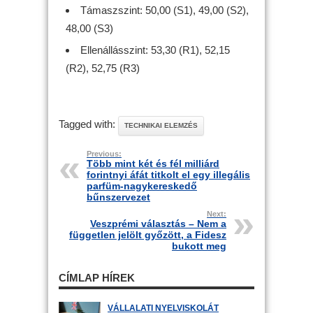
Támaszszint: 50,00 (S1), 49,00 (S2),
48,00 (S3)
Ellenállásszint: 53,30 (R1), 52,15
(R2), 52,75 (R3)
Tagged with:
TECHNIKAI ELEMZÉS
Previous:
Több mint két és fél milliárd
forintnyi áfát titkolt el egy illegális
parfüm-nagykereskedő
bűnszervezet
Next:
Veszprémi választás – Nem a
független jelölt győzött, a Fidesz
bukott meg
CÍMLAP HÍREK
VÁLLALATI NYELVISKOLÁT