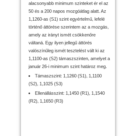
alacsonyabb minimum szinteket ér el az
50 és a 200 napos mozgóátlag alatt. Az
1,1260-as (S1) szint egyértelmű, lefelé
történő áttörése szerintem az a mozgás,
amely az irányt ismét csökkenőre
váltaná. Egy ilyen jellegű áttörés
valószínűleg ismét tesztelést vált ki az
1,1100-as (S2) támaszszinten, amelyet a
január 26-i minimum szint határoz meg.
Támaszszint: 1,1260 (S1), 1,1100
(S2), 1,1025 (S3)
Ellenállásszint: 1,1450 (R1), 1,1540
(R2), 1,1650 (R3)