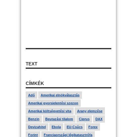
TEXT
CÍMKÉK
Adó
Amerikai elnökválasztás
Amerikai gyorsjelentési szezon
Amerikai költségvetési vita
Arany elemzése
Benzin
Beutazási tilalom
Ciprus
DAX
Devizahitel
Ebola
EU-Csúcs
Forex
Forint
Franciaországi légikatasztrófa