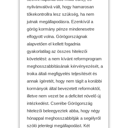
nyilvánvalóvá vált, hogy hamarosan
tőkekontrollra lesz szükség, ha nem
jutnak megállapodásra. Ezenkívül a
görög kormány pénze mindenesetre
elfogyott volna. Görögországnak
alapvetően el kellett fogadnia
gyakorlatilag az összes hitelezői
követelést: a nem kívánt reformprogram
meghosszabbításának kérvényezését, a
troika általi megfigyelés teljesítését és
annak ígéretét, hogy nem tágít a korábbi
kormányok által bevezetett reformoktól,
illetve nem vezet be a deficitet növelő új
intézkedést. Cserébe Görögország
hitelezői beleegyeztek abba, hogy négy
hónappal meghosszabbítják a segélyről
szóló jelenlegi megállapodást. Két