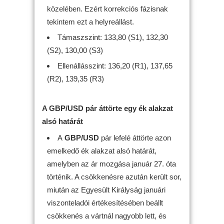
közelében. Ezért korrekciós fázisnak
tekintem ezt a helyreállást.
Támaszszint: 133,80 (S1), 132,30
(S2), 130,00 (S3)
Ellenállásszint: 136,20 (R1), 137,65
(R2), 139,35 (R3)
A GBP/USD pár áttörte egy ék alakzat
alsó határát
A
GBP/USD
pár lefelé áttörte azon
emelkedő ék alakzat alsó határát,
amelyben az ár mozgása január 27. óta
történik. A csökkenésre azután került sor,
miután az Egyesült Királyság januári
viszonteladói értékesítésében beállt
csökkenés a vártnál nagyobb lett, és