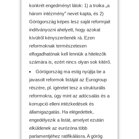
konkrét engedményt látok: 1) a troika „a
három intézmény” nevet kapta, és 2)
Görögország képes lesz saját reformjait
indítványozni ahelyett, hogy azokat
kívülről kényszerítenék rá. Ezen
reformoknak természetesen
elfogadhatónak kell lenniük a hitelezők
számára is, ezért nincs olyan sok kitérő.
Görögország ma estig nyújtja be a
javasolt reformok listáját az Eurogroup
részére, pl. ígéretet tesz a strukturális
reformokra, úgy mint az adócsalás és a
korrupció elleni intézkedések és
államigazgatás. Ha elégedettek,
engedélyezik a listát, amelyet ezután
elküldenek az eurózóna több
parlamentjéhez ratifikálásra. A görög