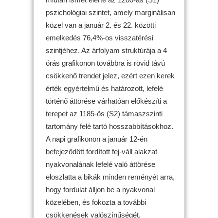
pszichológiai szintet, amely marginálisan
közel van a január 2. és 22. közötti
emelkedés 76,4%-os visszatérési
szintjéhez. Az árfolyam struktúrája a 4
órás grafikonon továbbra is rövid távú
csökkenő trendet jelez, ezért ezen kerek
érték egyértelmű és határozott, lefelé
történő áttörése várhatóan előkészíti a
terepet az 1185-ös (S2) támaszszinti
tartomány felé tartó hosszabbításokhoz.
A napi grafikonon a január 12-én
befejeződött fordított fej-váll alakzat
nyakvonalának lefelé való áttörése
eloszlatta a bikák minden reményét arra,
hogy fordulat álljon be a nyakvonal
közelében, és fokozta a további
csökkenések valószínűségét.