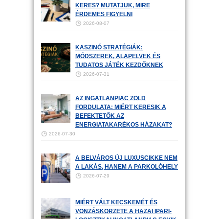
KERES? MUTATJUK, MIRE
ÉRDEMES FIGYELNI
2026-08-07
KASZINÓ STRATÉGIÁK:
MÓDSZEREK, ALAPELVEK ÉS
TUDATOS JÁTÉK KEZDŐKNEK
2026-07-31
AZ INGATLANPIAC ZÖLD
FORDULATA: MIÉRT KERESIK A
BEFEKTETŐK AZ
ENERGIATAKARÉKOS HÁZAKAT?
2026-07-30
A BELVÁROS ÚJ LUXUSCIKKE NEM
A LAKÁS, HANEM A PARKOLÓHELY
2026-07-29
MIÉRT VÁLT KECSKEMÉT ÉS
VONZÁSKÖRZETE A HAZAI IPARI-