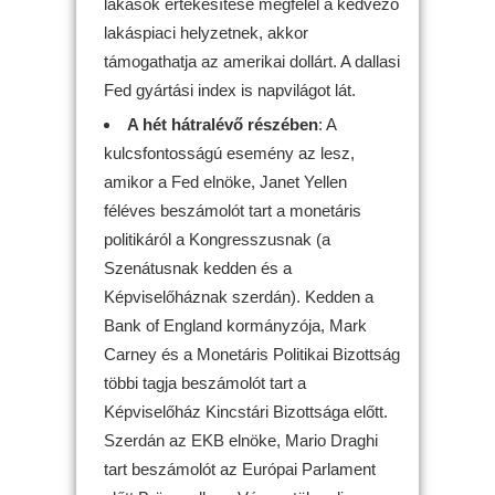
lakások értékesítése megfelel a kedvező
lakáspiaci helyzetnek, akkor
támogathatja az amerikai dollárt. A dallasi
Fed gyártási index is napvilágot lát.
A hét hátralévő részében
: A
kulcsfontosságú esemény az lesz,
amikor a Fed elnöke, Janet Yellen
féléves beszámolót tart a monetáris
politikáról a Kongresszusnak (a
Szenátusnak kedden és a
Képviselőháznak szerdán). Kedden a
Bank of England kormányzója, Mark
Carney és a Monetáris Politikai Bizottság
többi tagja beszámolót tart a
Képviselőház Kincstári Bizottsága előtt.
Szerdán az EKB elnöke, Mario Draghi
tart beszámolót az Európai Parlament