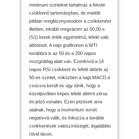
minimum szinteket tartalmaz a fekete
csökkenő tartományban, de mielőtt
jobban megbizonyosodom a csökkenést
illetően, inkább megvárom az 50,00-s
(S1) kerek érték egyértelmű, lefelé való
áttörését. A napi grafikonon a WTI
továbbra is az 50 és a 200 napos
mozgóátlag alatt van. Ezenkívül a 14
napos RSI csökkent és lefelé áttörte az
50-es szintet, miközben a napi MACD a
csúcsra került és úgy tűnik, hogy a
közeljövőben képes lefelé áttérni zérus
és jelző vonalán. Ezen jelzések arra
utalnak, hogy a momentum ismét
negatívvá válik, és fokozza a további
csökkenések valószínűségét, legalábbis
rövid távon.