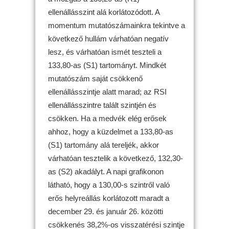
ellenállásszint alá korlátozódott. A
momentum mutatószámainkra tekintve a
következő hullám várhatóan negatív
lesz, és várhatóan ismét teszteli a
133,80-as (S1) tartományt. Mindkét
mutatószám saját csökkenő
ellenállásszintje alatt marad; az RSI
ellenállásszintre talált szintjén és
csökken. Ha a medvék elég erősek
ahhoz, hogy a küzdelmet a 133,80-as
(S1) tartomány alá tereljék, akkor
várhatóan tesztelik a következő, 132,30-
as (S2) akadályt. A napi grafikonon
látható, hogy a 130,00-s szintről való
erős helyreállás korlátozott maradt a
december 29. és január 26. közötti
csökkenés 38,2%-os visszatérési szintje