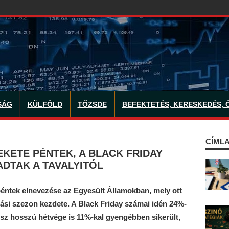
SÁG
KÜLFÖLD
TŐZSDE
BEFEKTETÉS, KERESKEDÉS, 
CÍMLA
EKETE PÉNTEK, A BLACK FRIDAY
DTAK A TAVALYITÓL
péntek elnevezése az Egyesült Államokban, mely ott
si szezon kezdete. A Black Friday számai idén 24%-
gész hosszú hétvége is 11%-kal gyengébben sikerült,