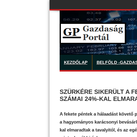
KEZDŐLAP
BELFÖLD -GAZDA
SZÜRKÉRE SIKERÜLT A F
SZÁMAI 24%-KAL ELMARA
A fekete péntek a hálaadást követő 
a hagyományos karácsonyi bevásárlá
kal elmaradtak a tavalyitól, és az e