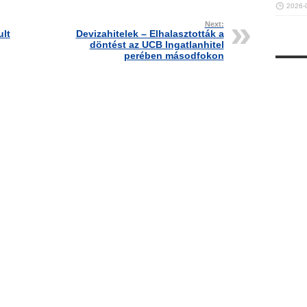
2026-
Next:
ult
Devizahitelek – Elhalasztották a
döntést az UCB Ingatlanhitel
perében másodfokon