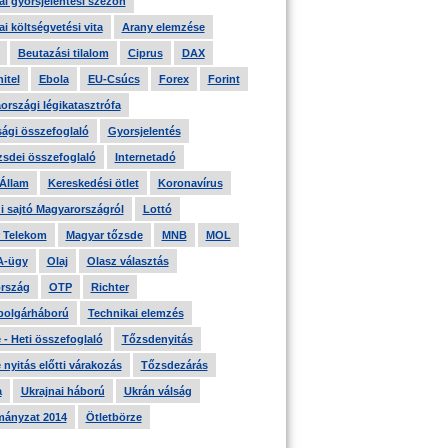
i gyorsjelentési szezon
i költségvetési vita
Arany elemzése
Beutazási tilalom
Ciprus
DAX
itel
Ebola
EU-Csúcs
Forex
Forint
országi légikatasztrófa
ági összefoglaló
Gyorsjelentés
zsdei összefoglaló
Internetadó
 Állam
Kereskedési ötlet
Koronavírus
i sajtó Magyarországról
Lottó
 Telekom
Magyar tőzsde
MNB
MOL
A-ügy
Olaj
Olasz választás
rszág
OTP
Richter
 polgárháború
Technikai elemzés
- Heti összefoglaló
Tőzsdenyitás
nyitás előtti várakozás
Tőzsdezárás
a
Ukrajnai háború
Ukrán válság
ányzat 2014
Ötletbörze