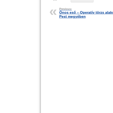
Previous:
Ónos eső – Operatív törzs alak
Pest megyében