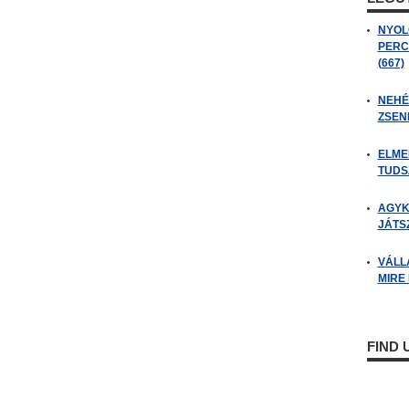
NYOL
PERC
(667)
NEHÉZ
ZSENI
ELME
TUDSZ
AGYK
JÁTSZ
VÁLL
MIRE
FIND