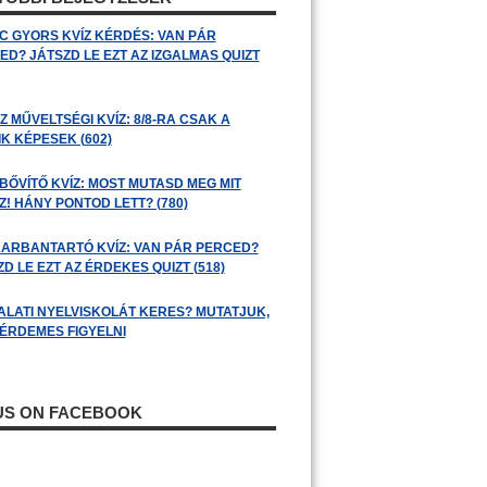
C GYORS KVÍZ KÉRDÉS: VAN PÁR
ED? JÁTSZD LE EZT AZ IZGALMAS QUIZT
 MŰVELTSÉGI KVÍZ: 8/8-RA CSAK A
K KÉPESEK (602)
BŐVÍTŐ KVÍZ: MOST MUTASD MEG MIT
! HÁNY PONTOD LETT? (780)
ARBANTARTÓ KVÍZ: VAN PÁR PERCED?
D LE EZT AZ ÉRDEKES QUIZT (518)
ALATI NYELVISKOLÁT KERES? MUTATJUK,
 ÉRDEMES FIGYELNI
 US ON FACEBOOK