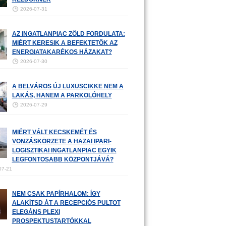
2026-07-31
AZ INGATLANPIAC ZÖLD FORDULATA:
MIÉRT KERESIK A BEFEKTETŐK AZ
ENERGIATAKARÉKOS HÁZAKAT?
2026-07-30
A BELVÁROS ÚJ LUXUSCIKKE NEM A
LAKÁS, HANEM A PARKOLÓHELY
2026-07-29
MIÉRT VÁLT KECSKEMÉT ÉS
VONZÁSKÖRZETE A HAZAI IPARI-
LOGISZTIKAI INGATLANPIAC EGYIK
LEGFONTOSABB KÖZPONTJÁVÁ?
07-21
NEM CSAK PAPÍRHALOM: ÍGY
ALAKÍTSD ÁT A RECEPCIÓS PULTOT
ELEGÁNS PLEXI
PROSPEKTUSTARTÓKKAL