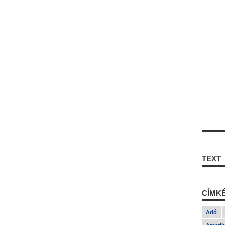
TEXT
CÍMK
Adó