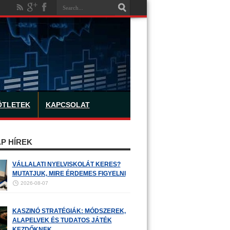
ÖTLETEK
KAPCSOLAT
P HÍREK
VÁLLALATI NYELVISKOLÁT KERES?
MUTATJUK, MIRE ÉRDEMES FIGYELNI
2026-08-07
KASZINÓ STRATÉGIÁK: MÓDSZEREK,
ALAPELVEK ÉS TUDATOS JÁTÉK
KEZDŐKNEK