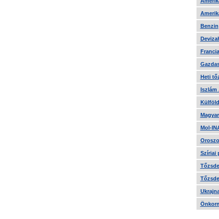
Amerika
Amerika
Benzin
Devizah
Francia
Gazdas
Heti tő
Iszlám
Külföld
Magyar
Mol-IN
Oroszo
Szíriai
Tőzsde 
Tőzsde 
Ukrajn
Önkorm