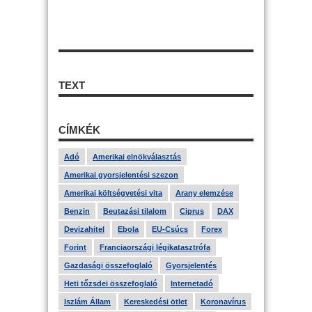
TEXT
CÍMKÉK
Adó
Amerikai elnökválasztás
Amerikai gyorsjelentési szezon
Amerikai költségvetési vita
Arany elemzése
Benzin
Beutazási tilalom
Ciprus
DAX
Devizahitel
Ebola
EU-Csúcs
Forex
Forint
Franciaországi légikatasztrófa
Gazdasági összefoglaló
Gyorsjelentés
Heti tőzsdei összefoglaló
Internetadó
Iszlám Állam
Kereskedési ötlet
Koronavírus