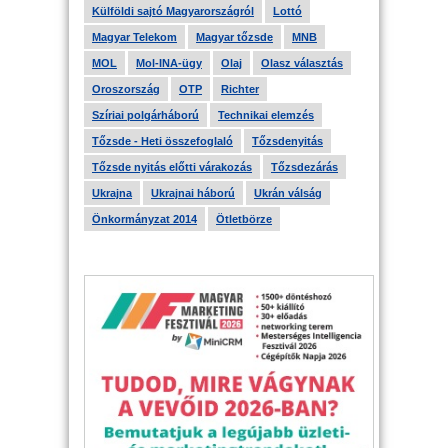
Külföldi sajtó Magyarországról
Lottó
Magyar Telekom
Magyar tőzsde
MNB
MOL
Mol-INA-ügy
Olaj
Olasz választás
Oroszország
OTP
Richter
Szíriai polgárháború
Technikai elemzés
Tőzsde - Heti összefoglaló
Tőzsdenyitás
Tőzsde nyitás előtti várakozás
Tőzsdezárás
Ukrajna
Ukrajnai háború
Ukrán válság
Önkormányzat 2014
Ötletbörze