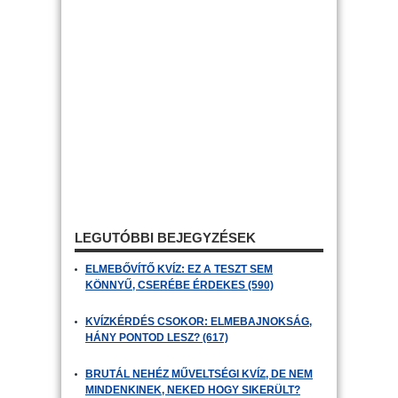
LEGUTÓBBI BEJEGYZÉSEK
ELMEBŐVÍTŐ KVÍZ: EZ A TESZT SEM
KÖNNYŰ, CSERÉBE ÉRDEKES (590)
KVÍZKÉRDÉS CSOKOR: ELMEBAJNOKSÁG,
HÁNY PONTOD LESZ? (617)
BRUTÁL NEHÉZ MŰVELTSÉGI KVÍZ, DE NEM
MINDENKINEK, NEKED HOGY SIKERÜLT?