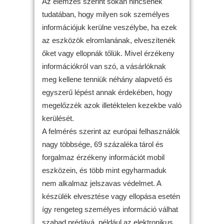
Az elemzés szerint sokan nincsenek
tudatában, hogy milyen sok személyes
információjuk kerülne veszélybe, ha ezek
az eszközök elromlanának, elveszítenék
őket vagy ellopnák tőlük. Mivel érzékeny
információkról van szó, a vásárlóknak
meg kellene tenniük néhány alapvető és
egyszerű lépést annak érdekében, hogy
megelőzzék azok illetéktelen kezekbe való
kerülését.
A felmérés szerint az európai felhasználók
nagy többsége, 69 százaléka tárol és
forgalmaz érzékeny információt mobil
eszközein, és több mint egyharmaduk
nem alkalmaz jelszavas védelmet. A
készülék elvesztése vagy ellopása esetén
így rengeteg személyes információ válhat
szabad prédává, például az elektronikus