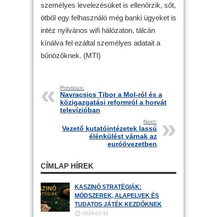
személyes levelezésüket is ellenőrzik, sőt,
ötből egy felhasználó még banki ügyeket is
intéz nyilvános wifi hálózaton, tálcán
kínálva fel ezáltal személyes adatait a
bűnözőknek. (MTI)
Previous:
Navracsics Tibor a Mol-ról és a
közigazgatási reformról a horvát
televízióban
Next:
Vezető kutatóintézetek lassú
élénkülést várnak az
euróövezetben
CÍMLAP HÍREK
KASZINÓ STRATÉGIÁK:
MÓDSZEREK, ALAPELVEK ÉS
TUDATOS JÁTÉK KEZDŐKNEK
2026-07-31