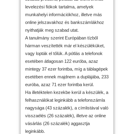
levelezési fiókok tartalma, amelyek
munkahelyi információkhoz, illetve más
online jelszavakhoz és bankszámlákhoz
nyithatják meg szabad utat.
A tanulmány szerint Európában tízből
hárman veszítették már el készüléküket,
vagy lopták el tőlük. A pótlás a telefonok
esetében átlagosan 122 euróba, azaz
mintegy 37 ezer forintba, míg a táblagépek
esetében ennek majdnem a duplájába, 233
euróba, azaz 71 ezer forintba kerül.
Ha illetéktelen kezekbe kerül a készülék, a
felhasználókat leginkább a telefonszámla
nagysága (43 százalék), a címlistával való
visszaélés (26 százalék), illetve az online
vásárlás (26 százalék) aggasztja
leginkább.