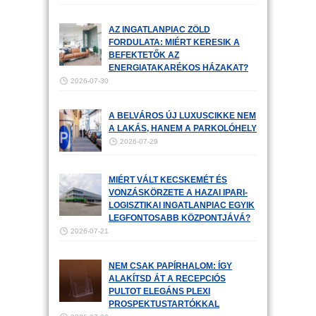
AZ INGATLANPIAC ZÖLD
FORDULATA: MIÉRT KERESIK A
BEFEKTETŐK AZ
ENERGIATAKARÉKOS HÁZAKAT?
2026-07-30
A BELVÁROS ÚJ LUXUSCIKKE NEM
A LAKÁS, HANEM A PARKOLÓHELY
2026-07-29
MIÉRT VÁLT KECSKEMÉT ÉS
VONZÁSKÖRZETE A HAZAI IPARI-
LOGISZTIKAI INGATLANPIAC EGYIK
LEGFONTOSABB KÖZPONTJÁVÁ?
2026-07-21
NEM CSAK PAPÍRHALOM: ÍGY
ALAKÍTSD ÁT A RECEPCIÓS
PULTOT ELEGÁNS PLEXI
PROSPEKTUSTARTÓKKAL