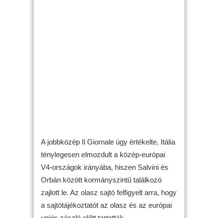
A jobbközép Il Giornale úgy értékelte, Itália
ténylegesen elmozdult a közép-európai
V4-országok irányába, hiszen Salvini és
Orbán között kormányszintű találkozó
zajlott le. Az olasz sajtó felfigyelt arra, hogy
a sajtótájékoztatót az olasz és az európai
uniós zászló előtt tartották.