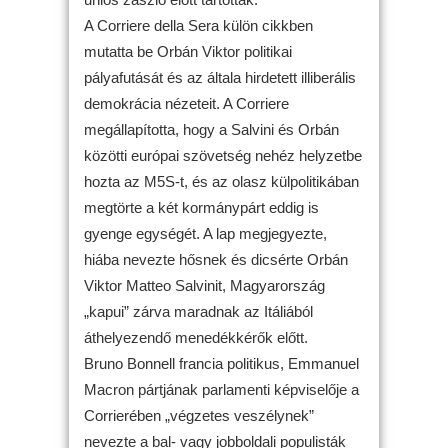
A Corriere della Sera külön cikkben
mutatta be Orbán Viktor politikai
pályafutását és az általa hirdetett illiberális
demokrácia nézeteit. A Corriere
megállapította, hogy a Salvini és Orbán
közötti európai szövetség nehéz helyzetbe
hozta az M5S-t, és az olasz külpolitikában
megtörte a két kormánypárt eddig is
gyenge egységét. A lap megjegyezte,
hiába nevezte hősnek és dicsérte Orbán
Viktor Matteo Salvinit, Magyarország
„kapui” zárva maradnak az Itáliából
áthelyezendő menedékkérők előtt.
Bruno Bonnell francia politikus, Emmanuel
Macron pártjának parlamenti képviselője a
Corrierében „végzetes veszélynek”
nevezte a bal- vagy jobboldali populisták