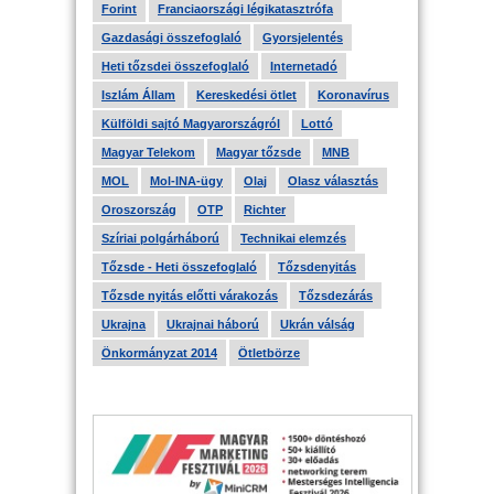
Forint
Franciaországi légikatasztrófa
Gazdasági összefoglaló
Gyorsjelentés
Heti tőzsdei összefoglaló
Internetadó
Iszlám Állam
Kereskedési ötlet
Koronavírus
Külföldi sajtó Magyarországról
Lottó
Magyar Telekom
Magyar tőzsde
MNB
MOL
Mol-INA-ügy
Olaj
Olasz választás
Oroszország
OTP
Richter
Szíriai polgárháború
Technikai elemzés
Tőzsde - Heti összefoglaló
Tőzsdenyitás
Tőzsde nyitás előtti várakozás
Tőzsdezárás
Ukrajna
Ukrajnai háború
Ukrán válság
Önkormányzat 2014
Ötletbörze