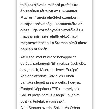
találkozójával a milánói prefektúra
épületében létrejött az Emmanuel
Macron francia elnökkel szembeni
európai szövetség – kommentálta az
olasz Liga kormánypárt vezetője és a
magyar miniszterelnök előző napi
megbeszélését a La Stampa című olasz
napilap szerdán.
Az újság szerint kilenc hónappal az
európai parlamenti (EP) választások előtt
egy „másik, Macron-ellenes Európa”
körvonalazódott. Salvini és Orbán
barikádra lépett azzal a céllal, hogy az
Európai Néppártot (EPP) – amelynek
Salvini pártja nem is a tagja – a „saját
politikai térfelükre vonzzák”.
A La Stampa szerint Salvini és Orbán