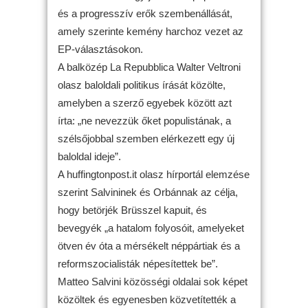
és a progresszív erők szembenállását,
amely szerinte kemény harchoz vezet az
EP-választásokon.
A balközép La Repubblica Walter Veltroni
olasz baloldali politikus írását közölte,
amelyben a szerző egyebek között azt
írta: „ne nevezzük őket populistának, a
szélsőjobbal szemben elérkezett egy új
baloldal ideje”.
A huffingtonpost.it olasz hírportál elemzése
szerint Salvininek és Orbánnak az célja,
hogy betörjék Brüsszel kapuit, és
bevegyék „a hatalom folyosóit, amelyeket
ötven év óta a mérsékelt néppártiak és a
reformszocialisták népesítettek be”.
Matteo Salvini közösségi oldalai sok képet
közöltek és egyenesben közvetítették a