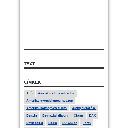
TEXT
CÍMKÉK
Adó
Amerikai elnökválasztás
Amerikai gyorsjelentési szezon
Amerikai költségvetési vita
Arany elemzése
Benzin
Beutazási tilalom
Ciprus
DAX
Devizahitel
Ebola
EU-Csúcs
Forex