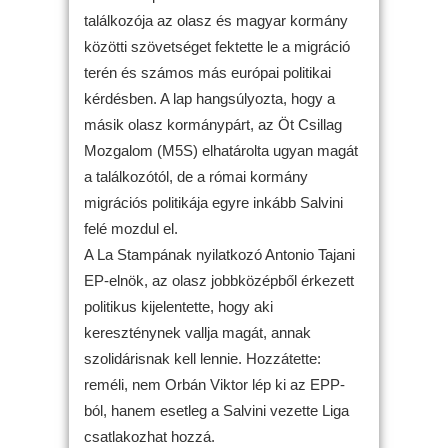
találkozója az olasz és magyar kormány
közötti szövetséget fektette le a migráció
terén és számos más európai politikai
kérdésben. A lap hangsúlyozta, hogy a
másik olasz kormánypárt, az Öt Csillag
Mozgalom (M5S) elhatárolta ugyan magát
a találkozótól, de a római kormány
migrációs politikája egyre inkább Salvini
felé mozdul el.
A La Stampának nyilatkozó Antonio Tajani
EP-elnök, az olasz jobbközépből érkezett
politikus kijelentette, hogy aki
kereszténynek vallja magát, annak
szolidárisnak kell lennie. Hozzátette:
reméli, nem Orbán Viktor lép ki az EPP-
ból, hanem esetleg a Salvini vezette Liga
csatlakozhat hozzá.