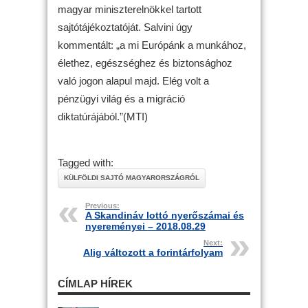
magyar miniszterelnökkel tartott
sajtótájékoztatóját. Salvini úgy
kommentált: „a mi Európánk a munkához,
élethez, egészséghez és biztonsághoz
való jogon alapul majd. Elég volt a
pénzügyi világ és a migráció
diktatúrájából.”(MTI)
Tagged with:
KÜLFÖLDI SAJTÓ MAGYARORSZÁGRÓL
Previous:
A Skandináv lottó nyerőszámai és
nyereményei – 2018.08.29
Next:
Alig változott a forintárfolyam
CÍMLAP HÍREK