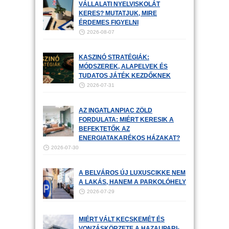
VÁLLALATI NYELVISKOLÁT
KERES? MUTATJUK, MIRE
ÉRDEMES FIGYELNI
2026-08-07
KASZINÓ STRATÉGIÁK:
MÓDSZEREK, ALAPELVEK ÉS
TUDATOS JÁTÉK KEZDŐKNEK
2026-07-31
AZ INGATLANPIAC ZÖLD
FORDULATA: MIÉRT KERESIK A
BEFEKTETŐK AZ
ENERGIATAKARÉKOS HÁZAKAT?
2026-07-30
A BELVÁROS ÚJ LUXUSCIKKE NEM
A LAKÁS, HANEM A PARKOLÓHELY
2026-07-29
MIÉRT VÁLT KECSKEMÉT ÉS
VONZÁSKÖRZETE A HAZAI IPARI-