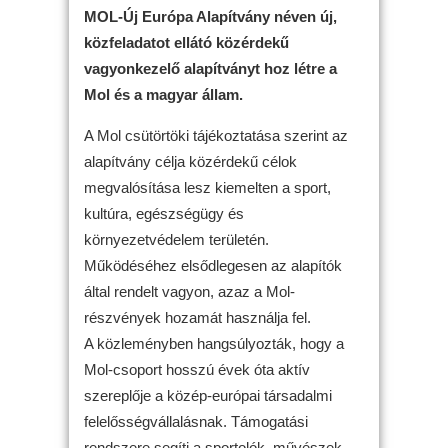
MOL-Új Európa Alapítvány néven új,
közfeladatot ellátó közérdekű
vagyonkezelő alapítványt hoz létre a
Mol és a magyar állam.
A Mol csütörtöki tájékoztatása szerint az
alapítvány célja közérdekű célok
megvalósítása lesz kiemelten a sport,
kultúra, egészségügy és
környezetvédelem területén.
Működéséhez elsődlegesen az alapítók
által rendelt vagyon, azaz a Mol-
részvények hozamát használja fel.
A közleményben hangsúlyozták, hogy a
Mol-csoport hosszú évek óta aktív
szereplője a közép-európai társadalmi
felelősségvállalásnak. Támogatási
rendszere segíti a sportolók, művészek