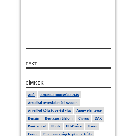
TEXT
CÍMKÉK
Adó
Amerikai elnökválasztás
Amerikai gyorsjelentési szezon
Amerikai költségvetési vita
Arany elemzése
Benzin
Beutazási tilalom
Ciprus
DAX
Devizahitel
Ebola
EU-Csúcs
Forex
Forint
Franciaországi légikatasztrófa