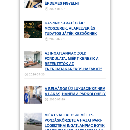
ÉRDEMES FIGYELNI
2026-08-07
KASZINÓ STRATÉGIÁK:
MÓDSZEREK, ALAPELVEK ÉS
TUDATOS JÁTÉK KEZDŐKNEK
2026-07-31
AZ INGATLANPIAC ZÖLD
FORDULATA: MIÉRT KERESIK A
BEFEKTETŐK AZ
ENERGIATAKARÉKOS HÁZAKAT?
2026-07-30
A BELVÁROS ÚJ LUXUSCIKKE NEM
A LAKÁS, HANEM A PARKOLÓHELY
2026-07-29
MIÉRT VÁLT KECSKEMÉT ÉS
VONZÁSKÖRZETE A HAZAI IPARI-
LOGISZTIKAI INGATLANPIAC EGYIK