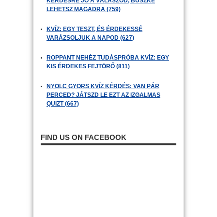
KÉRDÉSRE JÓ A VÁLASZOD, BÜSZKE
LEHETSZ MAGADRA (759)
KVÍZ: EGY TESZT, ÉS ÉRDEKESSÉ
VARÁZSOLJUK A NAPOD (627)
ROPPANT NEHÉZ TUDÁSPRÓBA KVÍZ: EGY
KIS ÉRDEKES FEJTÖRŐ (811)
NYOLC GYORS KVÍZ KÉRDÉS: VAN PÁR
PERCED? JÁTSZD LE EZT AZ IZGALMAS
QUIZT (667)
FIND US ON FACEBOOK