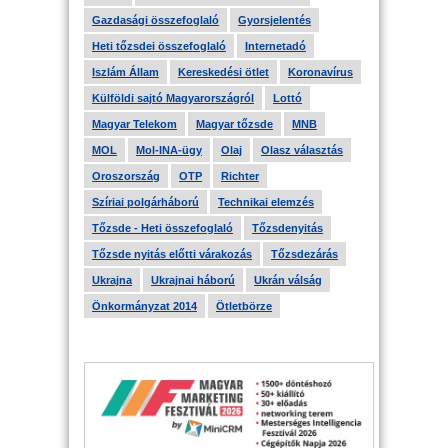
Gazdasági összefoglaló
Gyorsjelentés
Heti tőzsdei összefoglaló
Internetadó
Iszlám Állam
Kereskedési ötlet
Koronavírus
Külföldi sajtó Magyarországról
Lottó
Magyar Telekom
Magyar tőzsde
MNB
MOL
Mol-INA-ügy
Olaj
Olasz választás
Oroszország
OTP
Richter
Szíriai polgárháború
Technikai elemzés
Tőzsde - Heti összefoglaló
Tőzsdenyitás
Tőzsde nyitás előtti várakozás
Tőzsdezárás
Ukrajna
Ukrajnai háború
Ukrán válság
Önkormányzat 2014
Ötletbörze