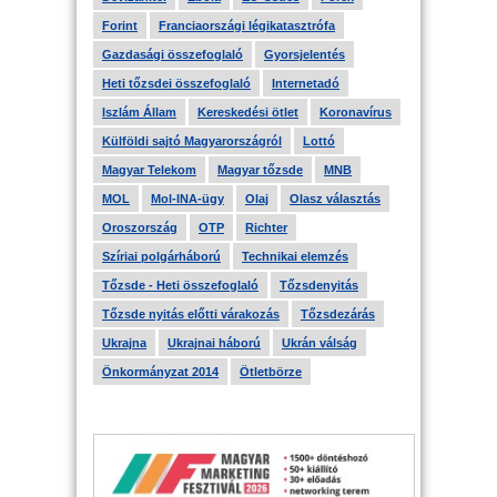
Forint
Franciaországi légikatasztrófa
Gazdasági összefoglaló
Gyorsjelentés
Heti tőzsdei összefoglaló
Internetadó
Iszlám Állam
Kereskedési ötlet
Koronavírus
Külföldi sajtó Magyarországról
Lottó
Magyar Telekom
Magyar tőzsde
MNB
MOL
Mol-INA-ügy
Olaj
Olasz választás
Oroszország
OTP
Richter
Szíriai polgárháború
Technikai elemzés
Tőzsde - Heti összefoglaló
Tőzsdenyitás
Tőzsde nyitás előtti várakozás
Tőzsdezárás
Ukrajna
Ukrajnai háború
Ukrán válság
Önkormányzat 2014
Ötletbörze