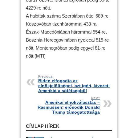
4229-re nőtt.
A halottak száma Szerbiában öttel 689-re,
Koszovóban tizenhárommal 438-ra,
Észak-Macedóniában hárommal 554-re,
Bosznia-Hercegovinában nyolccal 515-re
nőtt, Montenegróban pedig eggyel 81-re
nőtt.(MTI)
Previous:
Biden elfogadta az
elnökjelöltséget, azt ígéri, kivezeti
Amerikát a sötétségből
Next:
Amerikai elnökválasztás –
Rasmussen: erősödik Donald
Trump támogatottsága
CÍMLAP HÍREK