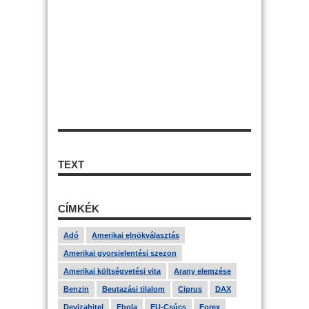
TEXT
CÍMKÉK
Adó
Amerikai elnökválasztás
Amerikai gyorsjelentési szezon
Amerikai költségvetési vita
Arany elemzése
Benzin
Beutazási tilalom
Ciprus
DAX
Devizahitel
Ebola
EU-Csúcs
Forex