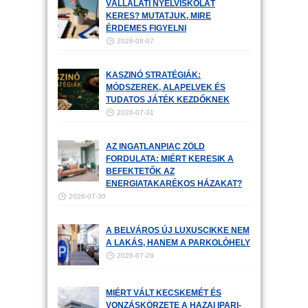
VÁLLALATI NYELVISKOLÁT
KERES? MUTATJUK, MIRE
ÉRDEMES FIGYELNI
2026-08-07
KASZINÓ STRATÉGIÁK:
MÓDSZEREK, ALAPELVEK ÉS
TUDATOS JÁTÉK KEZDŐKNEK
2026-07-31
AZ INGATLANPIAC ZÖLD
FORDULATA: MIÉRT KERESIK A
BEFEKTETŐK AZ
ENERGIATAKARÉKOS HÁZAKAT?
2026-07-30
A BELVÁROS ÚJ LUXUSCIKKE NEM
A LAKÁS, HANEM A PARKOLÓHELY
2026-07-29
MIÉRT VÁLT KECSKEMÉT ÉS
VONZÁSKÖRZETE A HAZAI IPARI-