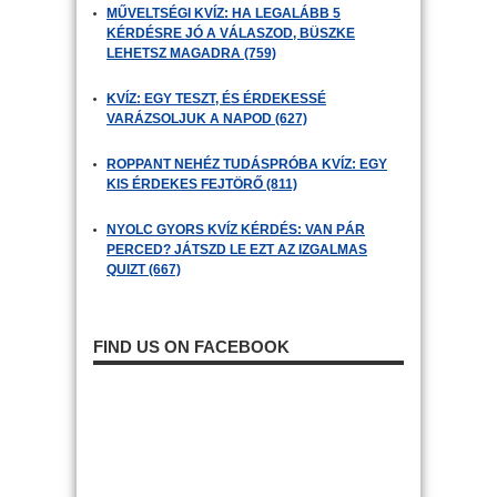
MŰVELTSÉGI KVÍZ: HA LEGALÁBB 5
KÉRDÉSRE JÓ A VÁLASZOD, BÜSZKE
LEHETSZ MAGADRA (759)
KVÍZ: EGY TESZT, ÉS ÉRDEKESSÉ
VARÁZSOLJUK A NAPOD (627)
ROPPANT NEHÉZ TUDÁSPRÓBA KVÍZ: EGY
KIS ÉRDEKES FEJTÖRŐ (811)
NYOLC GYORS KVÍZ KÉRDÉS: VAN PÁR
PERCED? JÁTSZD LE EZT AZ IZGALMAS
QUIZT (667)
FIND US ON FACEBOOK