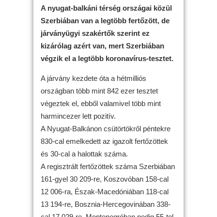
A nyugat-balkáni térség országai közül
Szerbiában van a legtöbb fertőzött, de
járványügyi szakértők szerint ez
kizárólag azért van, mert Szerbiában
végzik el a legtöbb koronavírus-tesztet.
A járvány kezdete óta a hétmilliós
országban több mint 842 ezer tesztet
végeztek el, ebből valamivel több mint
harmincezer lett pozitív.
A Nyugat-Balkánon csütörtökről péntekre
830-cal emelkedett az igazolt fertőzöttek
és 30-cal a halottak száma.
A regisztrált fertőzöttek száma Szerbiában
161-gyel 30 209-re, Koszovóban 158-cal
12 006-ra, Észak-Macedóniában 118-cal
13 194-re, Bosznia-Hercegovinában 338-
cal 17 029-re, Montenegróban pedig 55-tel