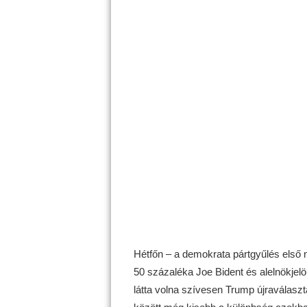
Hétfőn – a demokrata pártgyűlés első 
50 százaléka Joe Bident és alelnökjelö
látta volna szívesen Trump újraválasztá