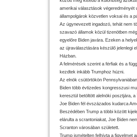
között még kisebb a különbség azokba
amerikai választások végeredményét ug
állampolgárok közvetlen voksai és a pá
Az úgynevezett ingadozó, tehát nem töb
szavazó államok közül tizenötben még 
egyelőre Biden javára. Ezeken a helyek
az újraválasztására készülő jelenlegi 
Házban.
A felmérések szerint a férfiak és a füg
kezdtek inkább Trumphoz húzni.
Az elnök csütörtökön Pennsylvaniában
Biden több évtizedes kongresszusi m
keresztül betöltött alelnöki posztjára,
Joe Biden fél évszázados kudarca Am
Beszédében Trump a többi között kijelen
elárulta a scrantoniakat, Joe Biden ne
Scranton városában született.
Trump ismételten felhívta a figyelmet 