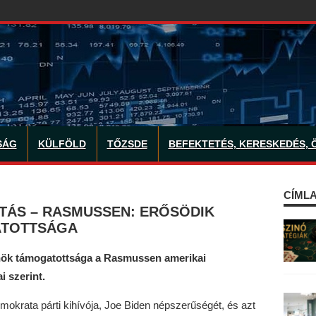
SÁG
KÜLFÖLD
TŐZSDE
BEFEKTETÉS, KERESKEDÉS, 
CÍMLA
TÁS – RASMUSSEN: ERŐSÖDIK
ATOTTSÁGA
nök támogatottsága a Rasmussen amerikai
i szerint.
mokrata párti kihívója, Joe Biden népszerűségét, és azt