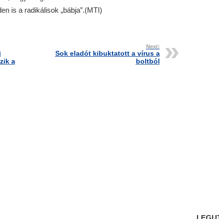
den is a radikálisok „bábja”.(MTI)
Next:
i
Sok eladót kibuktatott a vírus a
zik a
boltból
LEGU