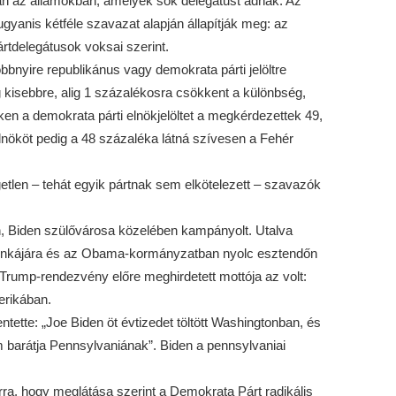
n az államokban, amelyek sok delegátust adnak. Az
yanis kétféle szavazat alapján állapítják meg: az
rtdelegátusok voksai szerint.
bnyire republikánus vagy demokrata párti jelöltre
kisebbre, alig 1 százalékosra csökkent a különbség,
en a demokrata párti elnökjelöltet a megkérdezettek 49,
elnököt pedig a 48 százaléka látná szívesen a Fehér
getlen – tehát egyik pártnak sem elkötelezett – szavazók
, Biden szülővárosa közelében kampányolt. Utalva
unkájára és az Obama-kormányzatban nyolc esztendőn
 a Trump-rendezvény előre meghirdetett mottója az volt:
erikában.
tette: „Joe Biden öt évtizedet töltött Washingtonban, és
m barátja Pennsylvaniának”. Biden a pennsylvaniai
arra, hogy meglátása szerint a Demokrata Párt radikális