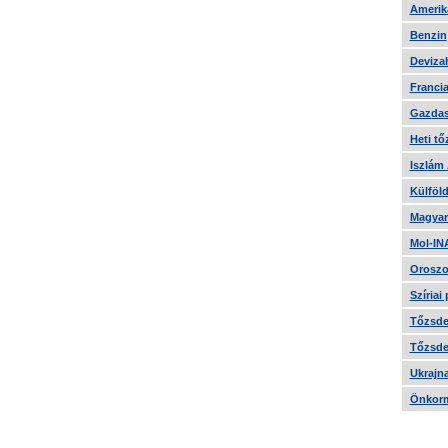
Amerika
Benzin
Devizah
Francia
Gazdas
Heti tő
Iszlám
Külföld
Magyar
Mol-IN
Oroszo
Szíriai
Tőzsde 
Tőzsde 
Ukrajn
Önkorm