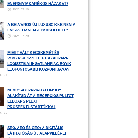
ENERGIATAKARÉKOS HÁZAKAT?
2026-07-30
A BELVÁROS ÚJ LUXUSCIKKE NEM A
LAKÁS, HANEM A PARKOLÓHELY
2026-07-29
MIÉRT VÁLT KECSKEMÉT ÉS
VONZÁSKÖRZETE A HAZAI IPARI-
LOGISZTIKAI INGATLANPIAC EGYIK
LEGFONTOSABB KÖZPONTJÁVÁ?
07-21
NEM CSAK PAPÍRHALOM: ÍGY
ALAKÍTSD ÁT A RECEPCIÓS PULTOT
ELEGÁNS PLEXI
PROSPEKTUSTARTÓKKAL
07-20
SEO, AEO ÉS GEO: A DIGITÁLIS
LÁTHATÓSÁG ÚJ ALAPPILLÉREI