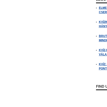
ELME
CSER
KVÍZ
HÁNY
BRUT
MIND
KVÍZ-
VÁLAS
KVÍZ
PONTO
FIND