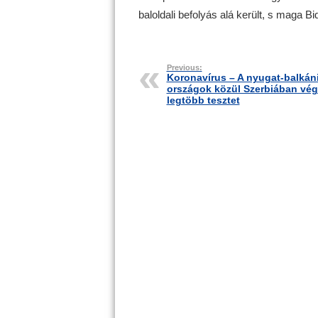
baloldali befolyás alá került, s maga Bi
Previous:
Koronavírus – A nyugat-balkán
országok közül Szerbiában vég
legtöbb tesztet