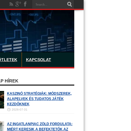
ÖTLETEK
KAPCSOLAT
P HÍREK
KASZINÓ STRATÉGIÁK: MÓDSZEREK,
ALAPELVEK ÉS TUDATOS JÁTÉK
KEZDŐKNEK
2026-07-31
AZ INGATLANPIAC ZÖLD FORDULATA:
MIÉRT KERESIK A BEFEKTETŐK AZ