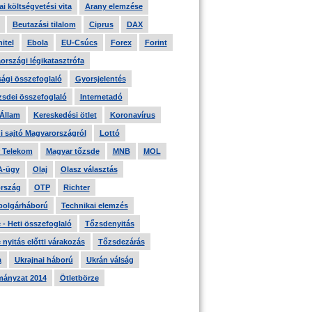
i költségvetési vita
Arany elemzése
Beutazási tilalom
Ciprus
DAX
itel
Ebola
EU-Csúcs
Forex
Forint
országi légikatasztrófa
ági összefoglaló
Gyorsjelentés
zsdei összefoglaló
Internetadó
 Állam
Kereskedési ötlet
Koronavírus
i sajtó Magyarországról
Lottó
 Telekom
Magyar tőzsde
MNB
MOL
A-ügy
Olaj
Olasz választás
rszág
OTP
Richter
 polgárháború
Technikai elemzés
- Heti összefoglaló
Tőzsdenyitás
nyitás előtti várakozás
Tőzsdezárás
a
Ukrajnai háború
Ukrán válság
ányzat 2014
Ötletbörze