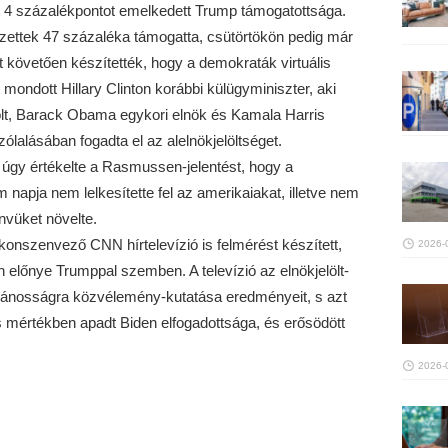
tt 4 százalékpontot emelkedett Trump támogatottsága.
zettek 47 százaléka támogatta, csütörtökön pedig már
t követően készítették, hogy a demokraták virtuális
 mondott Hillary Clinton korábbi külügyminiszter, aki
olt, Barack Obama egykori elnök és Kamala Harris
szólalásában fogadta el az alelnökjelöltséget.
 úgy értékelte a Rasmussen-jelentést, hogy a
apja nem lelkesítette fel az amerikaiakat, illetve nem
nvüket növelte.
onszenvező CNN hírtelevízió is felmérést készített,
2026-
 előnye Trumppal szemben. A televízió az elnökjelölt-
ilvánosságra közvélemény-kutatása eredményeit, s azt
ős mértékben apadt Biden elfogadottsága, és erősödött
2026-