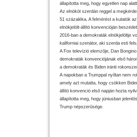
állapította meg, hogy egyetlen nap ala
Az elnököt szerdán reggel a megkérde
51 százaléka. A felmérést a kutatók az
elnökjelölt-állító konvencióján beszédet
2016-ban a demokraták elnökjelöltje v
kaliforniai szenátor, aki szerda esti fel
A Fox televízió elemzője, Dan Bongino
demokraták konvenciójának első három n
a demokraták és Biden iránti rokonsze
A napokban a Trumppal nyíltan nem rok
amely azt mutatta, hogy csökken Biden
állító konvenció első napján hozta ny
állapította meg, hogy júniusban jelent
Trump népszerűsége.