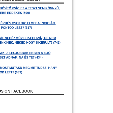
BŐVÍTŐ KVÍZ: EZ A TESZT SEM KÖNNYŰ,
ÉBE ÉRDEKES (590)
KÉRDÉS CSOKOR: ELMEBAJNOKSÁG,
 PONTOD LESZ? (617)
ÁL NEHÉZ MŰVELTSÉGI KVÍZ, DE NEM
ENKINEK, NEKED HOGY SIKERÜLT? (741)
MIX: A LEGJOBBAK EBBEN A 8 JÓ
ZT ADNAK, NA ÉS TE? (434)
: MOST MUTASD MEG MIT TUDSZ! HÁNY
D LETT? (633)
 US ON FACEBOOK