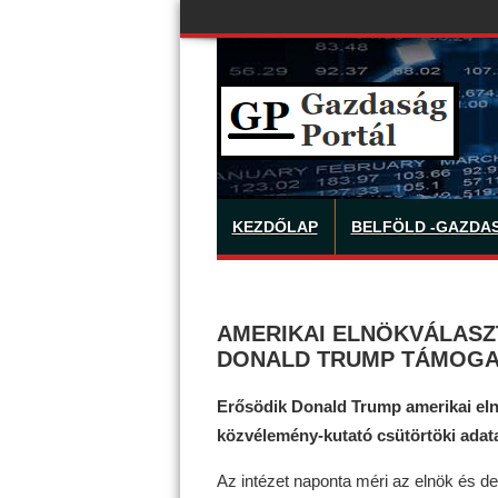
KEZDŐLAP
BELFÖLD -GAZDA
AMERIKAI ELNÖKVÁLASZ
DONALD TRUMP TÁMOG
Erősödik Donald Trump amerikai el
közvélemény-kutató csütörtöki adata
Az intézet naponta méri az elnök és de