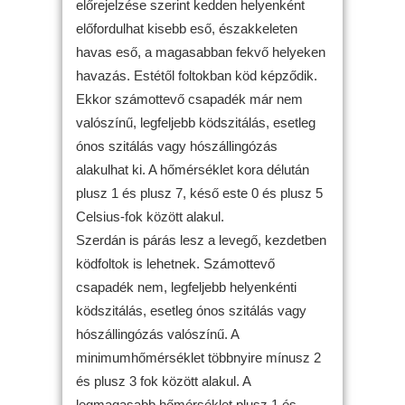
előrejelzése szerint kedden helyenként
előfordulhat kisebb eső, északkeleten
havas eső, a magasabban fekvő helyeken
havazás. Estétől foltokban köd képződik.
Ekkor számottevő csapadék már nem
valószínű, legfeljebb ködszitálás, esetleg
ónos szitálás vagy hószállingózás
alakulhat ki. A hőmérséklet kora délután
plusz 1 és plusz 7, késő este 0 és plusz 5
Celsius-fok között alakul.
Szerdán is párás lesz a levegő, kezdetben
ködfoltok is lehetnek. Számottevő
csapadék nem, legfeljebb helyenkénti
ködszitálás, esetleg ónos szitálás vagy
hószállingózás valószínű. A
minimumhőmérséklet többnyire mínusz 2
és plusz 3 fok között alakul. A
legmagasabb hőmérséklet plusz 1 és