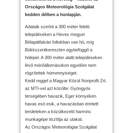
Országos Meteorológia Szolgálat
kedden délben a honlapján.
Adataik szerint a 300 méter feletti
településeken a Heves megyei
Bélapátfalván foltokban van hó, míg
Bükkszentkereszten egybefüggő a
hólepel. A 300 méter alatti településeken
lévő mérőállomásokon egyelőre nem
rögzítettek hómennyiséget.
Kedd reggel a Magyar Közút Nonprofit Zrt.
az MTI-vel azt közölte: Gyöngyös
térségében havazik, Eger környékén
havas eső esik, a havazásban érintett
területeken a közútkezelő harminc
munkagépe tisztítja az utakat.
Az Országos Meteorológiai Szolgálat