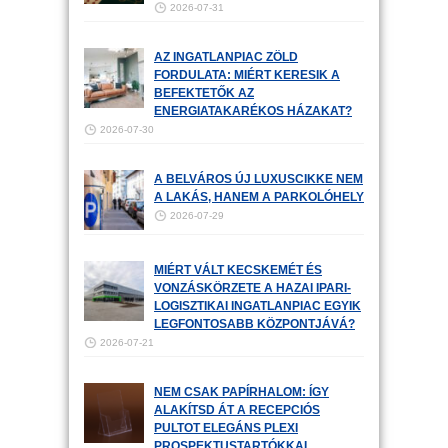
2026-07-31
AZ INGATLANPIAC ZÖLD
FORDULATA: MIÉRT KERESIK A
BEFEKTETŐK AZ
ENERGIATAKARÉKOS HÁZAKAT?
2026-07-30
A BELVÁROS ÚJ LUXUSCIKKE NEM
A LAKÁS, HANEM A PARKOLÓHELY
2026-07-29
MIÉRT VÁLT KECSKEMÉT ÉS
VONZÁSKÖRZETE A HAZAI IPARI-
LOGISZTIKAI INGATLANPIAC EGYIK
LEGFONTOSABB KÖZPONTJÁVÁ?
2026-07-21
NEM CSAK PAPÍRHALOM: ÍGY
ALAKÍTSD ÁT A RECEPCIÓS
PULTOT ELEGÁNS PLEXI
PROSPEKTUSTARTÓKKAL