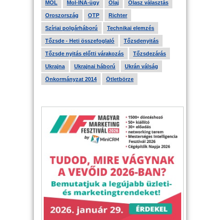
MOL
Mol-INA-ügy
Olaj
Olasz választás
Oroszország
OTP
Richter
Szíriai polgárháború
Technikai elemzés
Tőzsde - Heti összefoglaló
Tőzsdenyitás
Tőzsde nyitás előtti várakozás
Tőzsdezárás
Ukrajna
Ukrajnai háború
Ukrán válság
Önkormányzat 2014
Ötletbörze