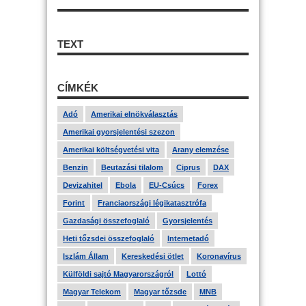
TEXT
CÍMKÉK
Adó
Amerikai elnökválasztás
Amerikai gyorsjelentési szezon
Amerikai költségvetési vita
Arany elemzése
Benzin
Beutazási tilalom
Ciprus
DAX
Devizahitel
Ebola
EU-Csúcs
Forex
Forint
Franciaországi légikatasztrófa
Gazdasági összefoglaló
Gyorsjelentés
Heti tőzsdei összefoglaló
Internetadó
Iszlám Állam
Kereskedési ötlet
Koronavírus
Külföldi sajtó Magyarországról
Lottó
Magyar Telekom
Magyar tőzsde
MNB