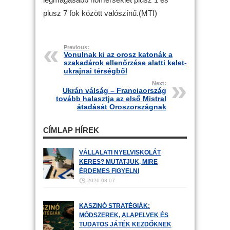
plusz 7 fok között valószínű.(MTI)
Previous:
Vonulnak ki az orosz katonák a
szakadárok ellenőrzése alatti kelet-
ukrajnai térségből
Next:
Ukrán válság – Franciaország
tovább halasztja az első Mistral
átadását Oroszországnak
CÍMLAP HÍREK
VÁLLALATI NYELVISKOLÁT
KERES? MUTATJUK, MIRE
ÉRDEMES FIGYELNI
2026-08-07
KASZINÓ STRATÉGIÁK:
MÓDSZEREK, ALAPELVEK ÉS
TUDATOS JÁTÉK KEZDŐKNEK