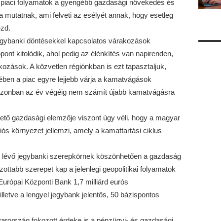
 piaci folyamatok a gyengébb gazdasági növekedés és
a mutatnak, ami felveti az esélyét annak, hogy esetleg
zd.
 jegybanki döntésekkel kapcsolatos várakozások
pont kitolódik, ahol pedig az élénkítés van napirenden,
ozások. A közvetlen régiónkban is ezt tapasztaljuk,
ében a piac egyre lejjebb várja a kamatvágások
ki azonban az év végéig nem számít újabb kamatvágásra
ető gazdasági elemzője viszont úgy véli, hogy a magyar
iós környezet jellemzi, amely a kamattartási ciklus
an lévő jegybanki szerepkörnek köszönhetően a gazdaság
zottabb szerepet kap a jelenlegi geopolitikai folyamatok
urópai Központi Bank 1,7 milliárd eurós
lletve a lengyel jegybank jelentős, 50 bázispontos
arország fokozott érdeke is a pénzügyi- és gazdasági