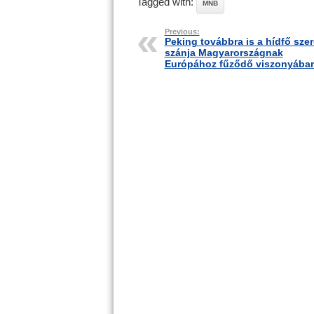
Tagged with:
MNB
Previous:
Peking továbbra is a hídfő sze
szánja Magyarországnak
Európához fűződő viszonyába