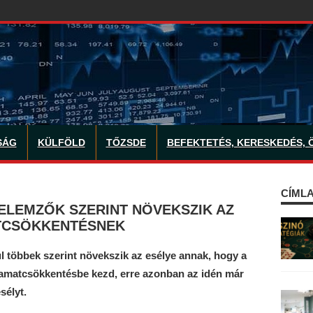
SÁG
KÜLFÖLD
TŐZSDE
BEFEKTETÉS, KERESKEDÉS, 
CÍMLA
ELEMZŐK SZERINT NÖVEKSZIK AZ
ATCSÖKKENTÉSNEK
 többek szerint növekszik az esélye annak, hogy a
amatcsökkentésbe kezd, erre azonban az idén már
sélyt.