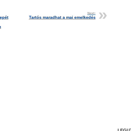
Next:
repét
Tartós maradhat a mai emelkedés
n
LEGU