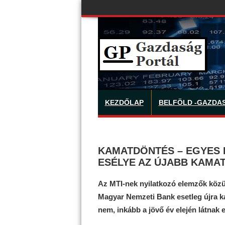
KEZDŐLAP
BELFÖLD -GAZDA
KAMATDÖNTÉS – EGYES 
ESÉLYE AZ ÚJABB KAM
Az MTI-nek nyilatkozó elemzők közül
Magyar Nemzeti Bank esetleg újra k
nem, inkább a jövő év elején látnak e