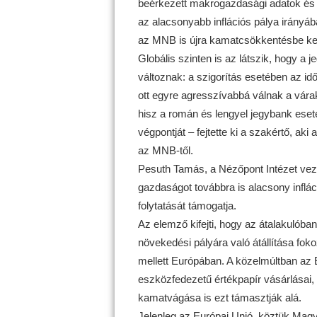
beérkezett makrogazdasági adatok és
az alacsonyabb inflációs pálya irányáb
az MNB is újra kamatcsökkentésbe ke
Globális szinten is az látszik, hogy a
változnak: a szigorítás esetében az idő
ott egyre agresszívabbá válnak a várak
hisz a román és lengyel jegybank eset
végpontját – fejtette ki a szakértő, a
az MNB-től.
Pesuth Tamás, a Nézőpont Intézet vez
gazdaságot továbbra is alacsony inflác
folytatását támogatja.
Az elemző kifejti, hogy az átalakulób
növekedési pályára való átállítása foko
mellett Európában. A közelmúltban az E
eszközfedezetű értékpapír vásárlásai, i
kamatvágása is ezt támasztják alá.
Jelenleg az Európai Unió, köztük Magy