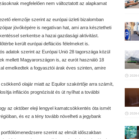
zásoknak megfelelően nem változtatott az alapkamat
vezető elemzője szerint az európai üzleti bizalomban
óipar jövőképére is negatívan hat, ami arra késztetheti
entéssel serkentse a hazai gazdasági aktivitást.
őtérbe került európai deflációs félelmeket is.
iós adatok szerint az Európai Unió 28 tagországa közül
ek mellett Magyarországon is, az eurót használó 18
l emelkedtek a fogyasztói árak éves szinten, amire
2026-
 csökkenő olajár miatt az Equilor szakértője arra számít,
ja inflációs prognózisát és út nyílhat a további
 hogy az október eleji lengyel kamatcsökkentés óta ismét
2026-
égióban, és ez a tény tovább növelheti a jegybank
portfóliómenedzsere szerint az elmúlt időszakban