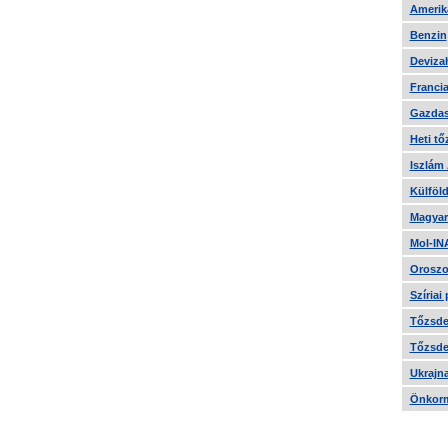
Amerika
Benzin
Devizah
Francia
Gazdas
Heti tő
Iszlám
Külföld
Magyar
Mol-IN
Oroszo
Szíriai
Tőzsde 
Tőzsde 
Ukrajn
Önkorm