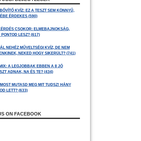
BŐVÍTŐ KVÍZ: EZ A TESZT SEM KÖNNYŰ,
ÉBE ÉRDEKES (590)
KÉRDÉS CSOKOR: ELMEBAJNOKSÁG,
 PONTOD LESZ? (617)
ÁL NEHÉZ MŰVELTSÉGI KVÍZ, DE NEM
ENKINEK, NEKED HOGY SIKERÜLT? (741)
MIX: A LEGJOBBAK EBBEN A 8 JÓ
ZT ADNAK, NA ÉS TE? (434)
: MOST MUTASD MEG MIT TUDSZ! HÁNY
D LETT? (633)
 US ON FACEBOOK