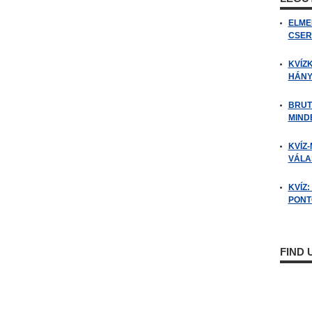
ELME
CSER
KVÍZ
HÁNY
BRUT
MIND
KVÍZ-
VÁLAS
KVÍZ
PONTO
FIND