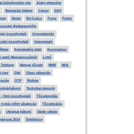
i költségvetési vita
Arany elemzése
Beutazási tilalom
Ciprus
DAX
itel
Ebola
EU-Csúcs
Forex
Forint
országi légikatasztrófa
ági összefoglaló
Gyorsjelentés
zsdei összefoglaló
Internetadó
 Állam
Kereskedési ötlet
Koronavírus
i sajtó Magyarországról
Lottó
 Telekom
Magyar tőzsde
MNB
MOL
A-ügy
Olaj
Olasz választás
rszág
OTP
Richter
 polgárháború
Technikai elemzés
- Heti összefoglaló
Tőzsdenyitás
nyitás előtti várakozás
Tőzsdezárás
a
Ukrajnai háború
Ukrán válság
ányzat 2014
Ötletbörze