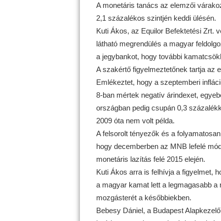
A monetáris tanács az elemzői várako
2,1 százalékos szintjén keddi ülésén.
Kuti Ákos, az Equilor Befektetési Zrt. 
látható megrendülés a magyar feldolgoz
a jegybankot, hogy további kamatcsökk
A szakértő figyelmeztetőnek tartja az el
Emlékeztet, hogy a szeptemberi inflác
8-ban mértek negatív árindexet, egyeb
országban pedig csupán 0,3 százalékka
2009 óta nem volt példa.
A felsorolt tényezők és a folyamatosan
hogy decemberben az MNB lefelé módosít
monetáris lazítás felé 2015 elején.
Kuti Ákos arra is felhívja a figyelmet,
a magyar kamat lett a legmagasabb a r
mozgásterét a későbbiekben.
Bebesy Dániel, a Budapest Alapkezelő 