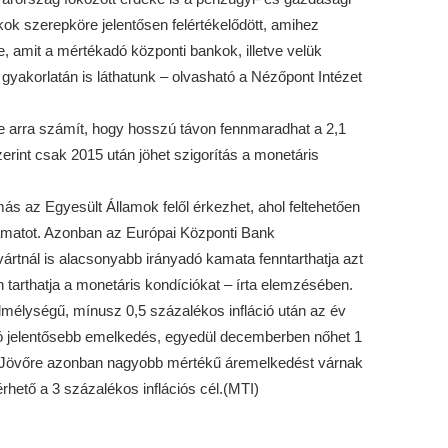
kok szerepköre jelentősen felértékelődött, amihez
 amit a mértékadó központi bankok, illetve velük
akorlatán is láthatunk – olvasható a Nézőpont Intézet
e arra számít, hogy hosszú távon fennmaradhat a 2,1
rint csak 2015 után jöhet szigorítás a monetáris
ás az Egyesült Államok felől érkezhet, ahol feltehetően
amatot. Azonban az Európai Központi Bank
vártnál is alacsonyabb irányadó kamata fenntarthatja azt
tarthatja a monetáris kondíciókat – írta elemzésében.
mélységű, mínusz 0,5 százalékos infláció után az év
ó jelentősebb emelkedés, egyedül decemberben nőhet 1
. Jövőre azonban nagyobb mértékű áremelkedést várnak
rhető a 3 százalékos inflációs cél.(MTI)