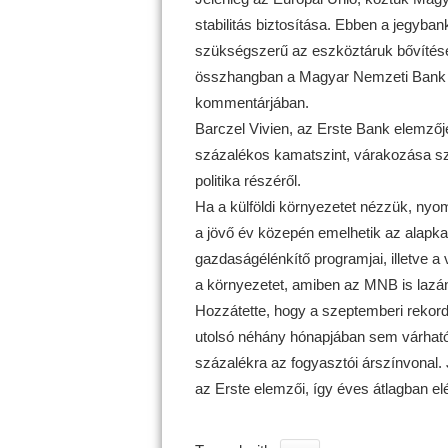
stabilitás biztosítása. Ebben a jegyban
szükségszerű az eszköztáruk bővítése,
összhangban a Magyar Nemzeti Bank gy
kommentárjában.
Barczel Vivien, az Erste Bank elemzőj
százalékos kamatszint, várakozása sze
politika részéről.
Ha a külföldi környezetet nézzük, nyom
a jövő év közepén emelhetik az alapk
gazdaságélénkítő programjai, illetve a 
a környezetet, amiben az MNB is lazán 
Hozzátette, hogy a szeptemberi rekord
utolsó néhány hónapjában sem várhat
százalékra az fogyasztói árszínvonal
az Erste elemzői, így éves átlagban elé