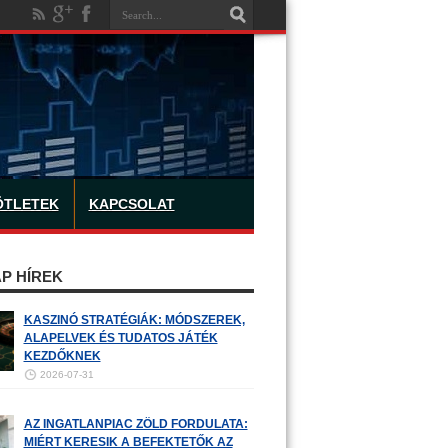
ÖTLETEK
KAPCSOLAT
P HÍREK
KASZINÓ STRATÉGIÁK: MÓDSZEREK,
ALAPELVEK ÉS TUDATOS JÁTÉK
KEZDŐKNEK
2026-07-31
AZ INGATLANPIAC ZÖLD FORDULATA:
MIÉRT KERESIK A BEFEKTETŐK AZ