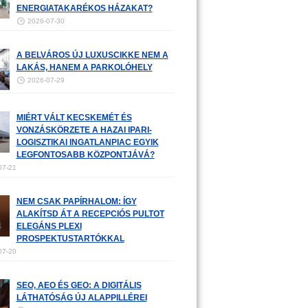
ENERGIATAKARÉKOS HÁZAKAT?
2026-07-30
A BELVÁROS ÚJ LUXUSCIKKE NEM A
LAKÁS, HANEM A PARKOLÓHELY
2026-07-29
MIÉRT VÁLT KECSKEMÉT ÉS
VONZÁSKÖRZETE A HAZAI IPARI-
LOGISZTIKAI INGATLANPIAC EGYIK
LEGFONTOSABB KÖZPONTJÁVÁ?
07-21
NEM CSAK PAPÍRHALOM: ÍGY
ALAKÍTSD ÁT A RECEPCIÓS PULTOT
ELEGÁNS PLEXI
PROSPEKTUSTARTÓKKAL
07-20
SEO, AEO ÉS GEO: A DIGITÁLIS
LÁTHATÓSÁG ÚJ ALAPPILLÉREI