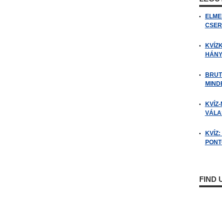
ELME
CSER
KVÍZ
HÁNY
BRUT
MIND
KVÍZ-
VÁLAS
KVÍZ
PONTO
FIND