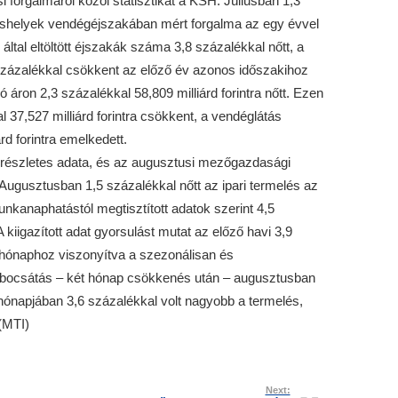
 forgalmáról közöl statisztikát a KSH. Júliusban 1,3
láshelyek vendégéjszakában mért forgalma az egy évvel
által eltöltött éjszakák száma 3,8 százalékkal nőtt, a
,6 százalékkal csökkent az előző év azonos időszakihoz
ó áron 2,3 százalékkal 58,809 milliárd forintra nőtt. Ezen
l 37,527 milliárd forintra csökkent, a vendéglátás
rd forintra emelkedett.
 részletes adata, és az augusztusi mezőgazdasági
. Augusztusban 1,5 százalékkal nőtt az ipari termelés az
nkanaphatástól megtisztított adatok szerint 4,5
kiigazított adat gyorsulást mutat az előző havi 3,9
hónaphoz viszonyítva a szezonálisan és
kibocsátás – két hónap csökkenés után – augusztusban
 hónapjában 3,6 százalékkal volt nagyobb a termelés,
(MTI)
Next: