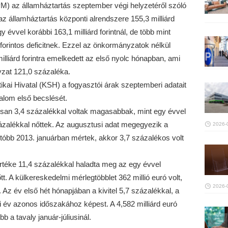
M) az államháztartás szeptember végi helyzetéről szóló
az államháztartás központi alrendszere 155,3 milliárd
y évvel korábbi 163,1 milliárd forintnál, de több mint
 forintos deficitnek. Ezzel az önkormányzatok nélkül
illiárd forintra emelkedett az első nyolc hónapban, ami
nyzat 121,0 százaléka.
ikai Hivatal (KSH) a fogyasztói árak szeptemberi adatait
alom első becslését.
osan 3,4 százalékkal voltak magasabbak, mint egy évvel
zázalékkal nőttek. Az augusztusi adat megegyezik a
2026-
gutóbb 2013. januárban mértek, akkor 3,7 százalékos volt
rtéke 11,4 százalékkal haladta meg az egy évvel
tt. A külkereskedelmi mérlegtöbblet 362 millió euró volt,
2026-
l. Az év első hét hónapjában a kivitel 5,7 százalékkal, a
yi év azonos időszakához képest. A 4,582 milliárd euró
b a tavaly január-júliusinál.