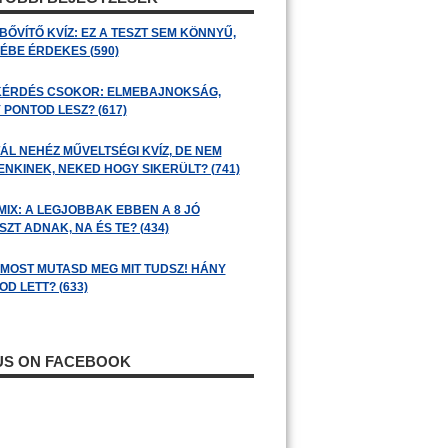
BŐVÍTŐ KVÍZ: EZ A TESZT SEM KÖNNYŰ,
ÉBE ÉRDEKES (590)
KÉRDÉS CSOKOR: ELMEBAJNOKSÁG,
 PONTOD LESZ? (617)
ÁL NEHÉZ MŰVELTSÉGI KVÍZ, DE NEM
ENKINEK, NEKED HOGY SIKERÜLT? (741)
MIX: A LEGJOBBAK EBBEN A 8 JÓ
ZT ADNAK, NA ÉS TE? (434)
: MOST MUTASD MEG MIT TUDSZ! HÁNY
D LETT? (633)
 US ON FACEBOOK