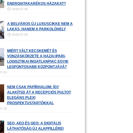
ENERGIATAKARÉKOS HÁZAKAT?
2026-07-30
A BELVÁROS ÚJ LUXUSCIKKE NEM A
LAKÁS, HANEM A PARKOLÓHELY
2026-07-29
MIÉRT VÁLT KECSKEMÉT ÉS
VONZÁSKÖRZETE A HAZAI IPARI-
LOGISZTIKAI INGATLANPIAC EGYIK
LEGFONTOSABB KÖZPONTJÁVÁ?
07-21
NEM CSAK PAPÍRHALOM: ÍGY
ALAKÍTSD ÁT A RECEPCIÓS PULTOT
ELEGÁNS PLEXI
PROSPEKTUSTARTÓKKAL
07-20
SEO, AEO ÉS GEO: A DIGITÁLIS
LÁTHATÓSÁG ÚJ ALAPPILLÉREI