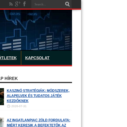
ÖTLETEK
KAPCSOLAT
P HÍREK
KASZINÓ STRATÉGIÁK: MÓDSZEREK,
ALAPELVEK ÉS TUDATOS JÁTÉK
KEZDŐKNEK
2026-07-31
AZ INGATLANPIAC ZÖLD FORDULATA:
MIÉRT KERESIK A BEFEKTETŐK AZ