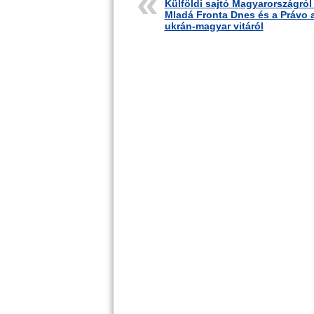
Külföldi sajtó Magyarországról
Mladá Fronta Dnes és a Právo 
ukrán-magyar vitáról