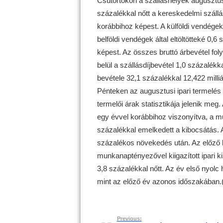
Csütörtökön a szálláshelyek augusztusi
százalékkal nőtt a kereskedelmi szál
korábbihoz képest. A külföldi vendégek 
belföldi vendégek által eltöltötteké 0
képest. Az összes bruttó árbevétel foly
belül a szállásdíjbevétel 1,0 százalékka
bevétele 32,1 százalékkal 12,422 milliá
Pénteken az augusztusi ipari termelés
termelői árak statisztikája jelenik meg
egy évvel korábbihoz viszonyítva, a mu
százalékkal emelkedett a kibocsátás. A 
százalékos növekedés után. Az előző 
munkanaptényezővel kiigazított ipari 
3,8 százalékkal nőtt. Az év első nyolc
mint az előző év azonos időszakában.
Previous: