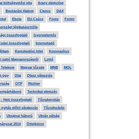
i költségvetési vita
Arany elemzése
Beutazási tilalom
Ciprus
DAX
itel
Ebola
EU-Csúcs
Forex
Forint
országi légikatasztrófa
ági összefoglaló
Gyorsjelentés
zsdei összefoglaló
Internetadó
 Állam
Kereskedési ötlet
Koronavírus
i sajtó Magyarországról
Lottó
 Telekom
Magyar tőzsde
MNB
MOL
A-ügy
Olaj
Olasz választás
rszág
OTP
Richter
 polgárháború
Technikai elemzés
- Heti összefoglaló
Tőzsdenyitás
nyitás előtti várakozás
Tőzsdezárás
a
Ukrajnai háború
Ukrán válság
ányzat 2014
Ötletbörze