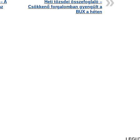
 – A
Heti tőzsdei összefoglaló –
az
Csökkenő forgalomban gyengült a
BUX a héten
LEGU