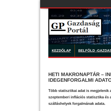
KEZDŐLAP
BELFÖLD -GAZDA
HETI MAKRONAPTÁR – IN
IDEGENFORGALMI ADATO
Több statisztikai adat is megjelenik
szeptemberi inflációs statisztika és
szálláshelyek forgalmának adata.