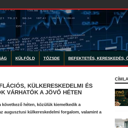
SÁG
KÜLFÖLD
TŐZSDE
BEFEKTETÉS, KERESKEDÉS, 
CÍMLA
FLÁCIÓS, KÜLKERESKEDELMI ÉS
K VÁRHATÓK A JÖVŐ HÉTEN
 a következő héten, közülük kiemelkedik a
 az augusztusi külkereskedelmi forgalom, valamint a