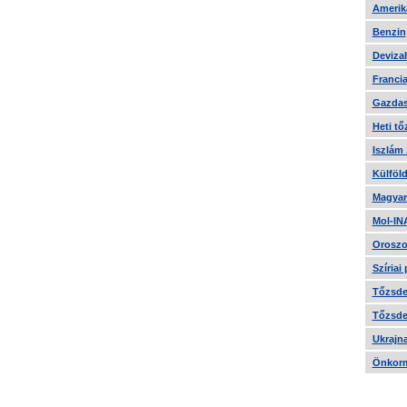
Amerika
Benzin
Devizah
Francia
Gazdas
Heti tő
Iszlám
Külföld
Magyar
Mol-IN
Oroszo
Szíriai
Tőzsde 
Tőzsde 
Ukrajn
Önkorm