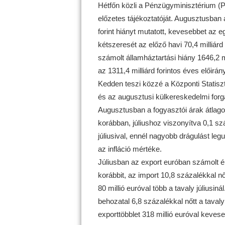
Hétfőn közli a Pénzügyminisztérium (P
előzetes tájékoztatóját. Augusztusban 
forint hiányt mutatott, kevesebbet az eg
kétszeresét az előző havi 70,4 milliárd
számolt államháztartási hiány 1646,2 m
az 1311,4 milliárd forintos éves előirá
Kedden teszi közzé a Központi Statiszt
és az augusztusi külkereskedelmi forg
Augusztusban a fogyasztói árak átlag
korábban, júliushoz viszonyítva 0,1 s
júliusival, ennél nagyobb drágulást le
az infláció mértéke.
Júliusban az export euróban számolt é
korábbit, az import 10,8 százalékkal nő
80 millió euróval több a tavaly júliusiná
behozatal 6,8 százalékkal nőtt a taval
exporttöbblet 318 millió euróval keveseb