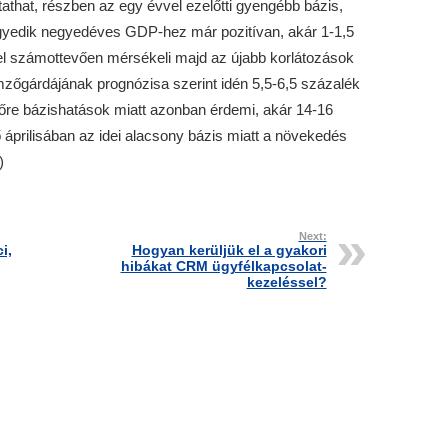
that, részben az egy évvel ezelőtti gyengébb bázis,
negyedik negyedéves GDP-hez már pozitívan, akár 1-1,5
vel számottevően mérsékeli majd az újabb korlátozások
mzőgárdájának prognózisa szerint idén 5,5-6,5 százalék
vőre bázishatások miatt azonban érdemi, akár 14-16
áprilisában az idei alacsony bázis miatt a növekedés
)
Next:
i,
Hogyan kerüljük el a gyakori
hibákat CRM ügyfélkapcsolat-
kezeléssel?