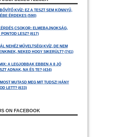
BŐVÍTŐ KVÍZ: EZ A TESZT SEM KÖNNYŰ,
ÉBE ÉRDEKES (590)
KÉRDÉS CSOKOR: ELMEBAJNOKSÁG,
 PONTOD LESZ? (617)
ÁL NEHÉZ MŰVELTSÉGI KVÍZ, DE NEM
ENKINEK, NEKED HOGY SIKERÜLT? (741)
MIX: A LEGJOBBAK EBBEN A 8 JÓ
ZT ADNAK, NA ÉS TE? (434)
: MOST MUTASD MEG MIT TUDSZ! HÁNY
D LETT? (633)
 US ON FACEBOOK