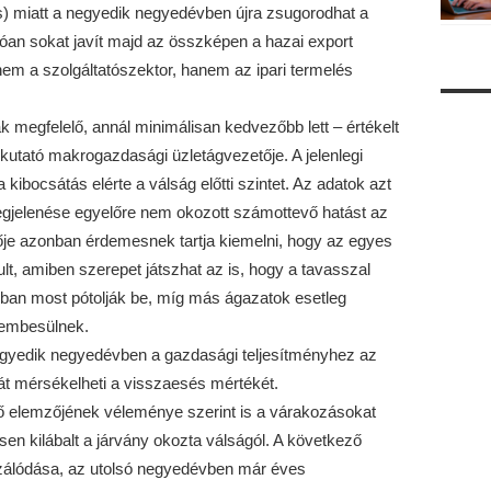
) miatt a negyedik negyedévben újra zsugorodhat a
n sokat javít majd az összképen a hazai export
em a szolgáltatószektor, hanem az ipari termelés
k megfelelő, annál minimálisan kedvezőbb lett – értékelt
ató makrogazdasági üzletágvezetője. A jelenlegi
kibocsátás elérte a válság előtti szintet. Az adatok azt
egjelenése egyelőre nem okozott számottevő hatást az
ője azonban érdemesnek tartja kiemelni, hogy az egyes
t, amiben szerepet játszhat az is, hogy a tavasszal
ban most pótolják be, míg más ágazatok esetleg
zembesülnek.
gyedik negyedévben a gazdasági teljesítményhez az
át mérsékelheti a visszaesés mértékét.
 elemzőjének véleménye szerint is a várakozásokat
esen kilábalt a járvány okozta válságól. A következő
lizálódása, az utolsó negyedévben már éves