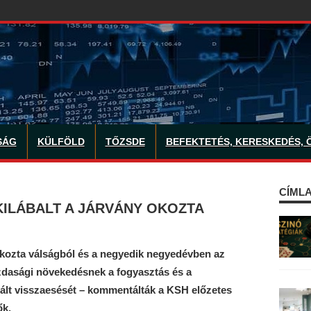
SÁG
KÜLFÖLD
TŐZSDE
BEFEKTETÉS, KERESKEDÉS, 
CÍMLA
KILÁBALT A JÁRVÁNY OKOZTA
 okozta válságból és a negyedik negyedévben az
azdasági növekedésnek a fogyasztás és a
ált visszaesését – kommentálták a KSH előzetes
ők.