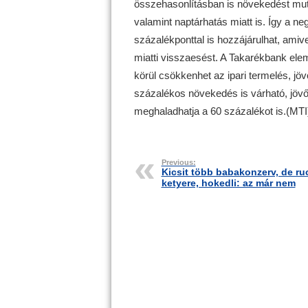
összehasonlításban is növekedést muta
valamint naptárhatás miatt is. Így a 
százalékponttal is hozzájárulhat, ami
miatti visszaesést. A Takarékbank ele
körül csökkenhet az ipari termelés, jö
százalékos növekedés is várható, jövő 
meghaladhatja a 60 százalékot is.(MTI
Previous:
Kicsit több babakonzerv, de ruc
ketyere, hokedli: az már nem