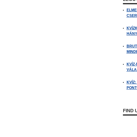
ELME
CSER
KVÍZ
HÁNY
BRUT
MIND
KVÍZ-
VÁLAS
KVÍZ
PONTO
FIND