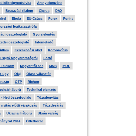
i költségvetési vita
Arany elemzése
Beutazási tilalom
Ciprus
DAX
itel
Ebola
EU-Csúcs
Forex
Forint
országi légikatasztrófa
ági összefoglaló
Gyorsjelentés
zsdei összefoglaló
Internetadó
 Állam
Kereskedési ötlet
Koronavírus
i sajtó Magyarországról
Lottó
 Telekom
Magyar tőzsde
MNB
MOL
A-ügy
Olaj
Olasz választás
rszág
OTP
Richter
 polgárháború
Technikai elemzés
- Heti összefoglaló
Tőzsdenyitás
nyitás előtti várakozás
Tőzsdezárás
a
Ukrajnai háború
Ukrán válság
ányzat 2014
Ötletbörze