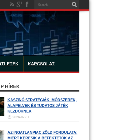
ÖTLETEK
KAPCSOLAT
P HÍREK
KASZINÓ STRATÉGIÁK: MÓDSZEREK,
ALAPELVEK ÉS TUDATOS JÁTÉK
KEZDŐKNEK
2026-07-31
AZ INGATLANPIAC ZÖLD FORDULATA:
MIÉRT KERESIK A BEFEKTETŐK AZ