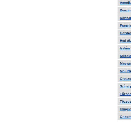
Amerika
Benzin
Devizah
Francia
Gazdas
Heti tő
Iszlám
Külföld
Magyar
Mol-IN
Oroszo
Szíriai
Tőzsde 
Tőzsde 
Ukrajn
Önkorm