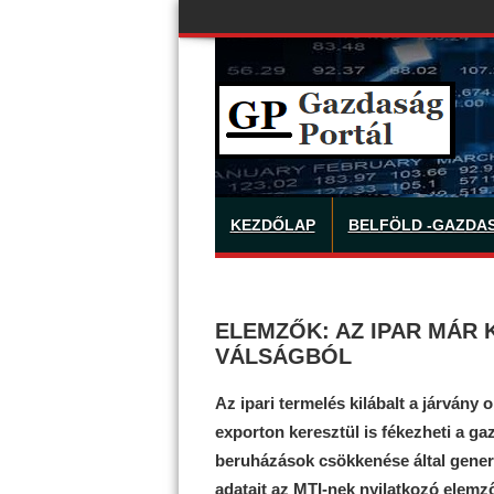
KEZDŐLAP
BELFÖLD -GAZDA
ELEMZŐK: AZ IPAR MÁR 
VÁLSÁGBÓL
Az ipari termelés kilábalt a járvány
exporton keresztül is fékezheti a g
beruházások csökkenése által gener
adatait az MTI-nek nyilatkozó elemz