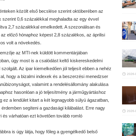
pénteken közölt első becslése szerint októberében az
k szerint 0,6 százalékkal meghaladta az egy évvel
ítva 2,7 százalékkal emelkedett. A szezonálisan és
 az előző hónaphoz képest 2,8 százalékos, az áprilisi
os volt a növekedés.
lemzője az MTI-nek küldött kommentárjában
pban, úgy most is a csalódást keltő kiskereskedelmi
 szolgált. Az ipar kiemelkedően jól teljesít ebben a nehéz
2026-
l, hogy a bizalmi indexek és a beszerzési menedzser
k tanúbizonyságot, valamint a rendelésállomány alakulása
ónaphoz hasonlóan a jó teljesítmény a járműgyártáshoz
g ez a lendület kitart a két legnagyobb súlyú ágazatban,
 érdemben segíteni a gazdasági kilábalást. Erre nagy
2026-
ri és várhatóan ezt követően tovább romló
ábbra is úgy látja, hogy főleg a gyengélkedő belső