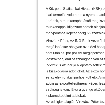
A Központi Statisztikai Hivatal (KSH) 
ipari termelés volumene a nyers adato
korábbit, a munkanaphatástól megtiszt
munkanappal kiigazított adatok alapján
mélyponthoz képest pedig 66 százalék
Virovácz Péter, Az ING Bank vezető e
megállapította: ahogyan az előző hóna
adat után az ipar pozitív meglepetéssel
időszakban, ami összhangban van azza
indexek is az ipar jó állapotáról tette
is bizakodásra adott okot. Az előző h
és az elektronikai iparhoz köthető. Amí
addig az exportteljesítmény képes lesz
szükség is van, látva a gyenge októbe
kiskereskedelmi adatokat.
Az eddigiek alapján Virovácz Péter tov