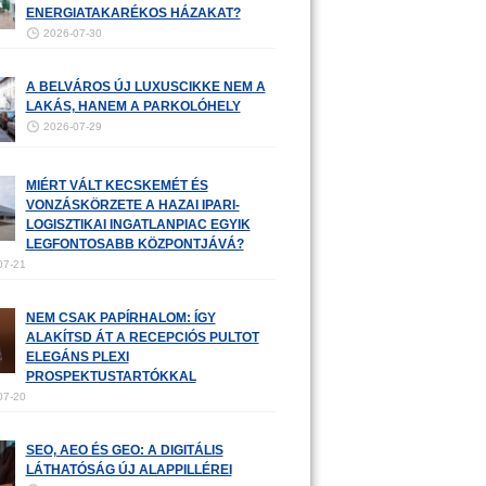
ENERGIATAKARÉKOS HÁZAKAT?
2026-07-30
A BELVÁROS ÚJ LUXUSCIKKE NEM A
LAKÁS, HANEM A PARKOLÓHELY
2026-07-29
MIÉRT VÁLT KECSKEMÉT ÉS
VONZÁSKÖRZETE A HAZAI IPARI-
LOGISZTIKAI INGATLANPIAC EGYIK
LEGFONTOSABB KÖZPONTJÁVÁ?
07-21
NEM CSAK PAPÍRHALOM: ÍGY
ALAKÍTSD ÁT A RECEPCIÓS PULTOT
ELEGÁNS PLEXI
PROSPEKTUSTARTÓKKAL
07-20
SEO, AEO ÉS GEO: A DIGITÁLIS
LÁTHATÓSÁG ÚJ ALAPPILLÉREI