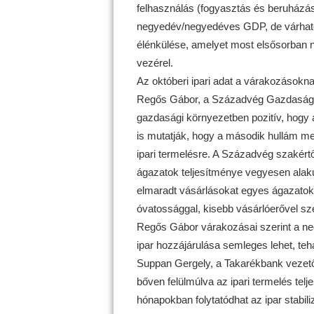
felhasználás (fogyasztás és beruházás
negyedév/negyedéves GDP, de várhatóa
élénkülése, amelyet most elsősorban n
vezérel.
Az októberi ipari adat a várakozásokna
Regős Gábor, a Századvég Gazdaságkut
gazdasági környezetben pozitív, hogy a 
is mutatják, hogy a második hullám m
ipari termelésre. A Századvég szakért
ágazatok teljesítménye vegyesen alakul
elmaradt vásárlásokat egyes ágazatok
óvatossággal, kisebb vásárlóerővel s
Regős Gábor várakozásai szerint a ne
ipar hozzájárulása semleges lehet, teh
Suppan Gergely, a Takarékbank vezető
bőven felülmúlva az ipari termelés telj
hónapokban folytatódhat az ipar stabi