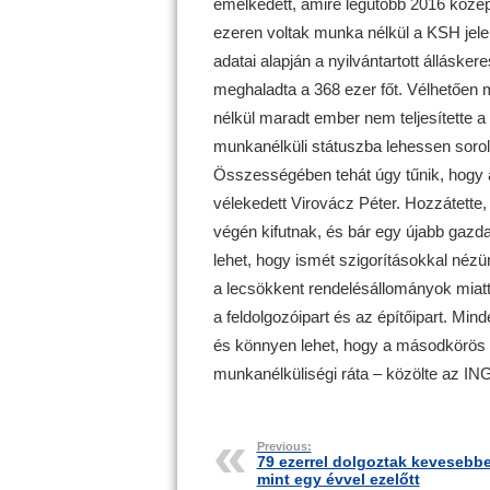
emelkedett, amire legutóbb 2016 közep
ezeren voltak munka nélkül a KSH jelen
adatai alapján a nyilvántartott állásk
meghaladta a 368 ezer főt. Vélhetően
nélkül maradt ember nem teljesítette a 
munkanélküli státuszba lehessen sorol
Összességében tehát úgy tűnik, hogy 
vélekedett Virovácz Péter. Hozzátett
végén kifutnak, és bár egy újabb gaz
lehet, hogy ismét szigorításokkal néz
a lecsökkent rendelésállományok miatt
a feldolgozóipart és az építőipart. M
és könnyen lehet, hogy a másodkörös 
munkanélküliségi ráta – közölte az IN
Previous:
79 ezerrel dolgoztak kevesebb
mint egy évvel ezelőtt