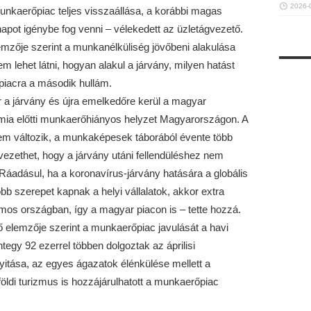
2026-
nkaerőpiac teljes visszaállása, a korábbi magas
apot igénybe fog venni – vélekedett az üzletágvezető.
zője szerint a munkanélküliség jövőbeni alakulása
m lehet látni, hogyan alakul a járvány, milyen hatást
iacra a második hullám.
r a járvány és újra emelkedőre kerül a magyar
mia előtti munkaerőhiányos helyzet Magyarországon. A
em változik, a munkaképesek táborából évente több
vezethet, hogy a járvány utáni fellendüléshez nem
Ráadásul, ha a koronavírus-járvány hatására a globális
bb szerepet kapnak a helyi vállalatok, akkor extra
os országban, így a magyar piacon is – tette hozzá.
elemzője szerint a munkaerőpiac javulását a havi
tegy 92 ezerrel többen dolgoztak az áprilisi
itása, az egyes ágazatok élénkülése mellett a
öldi turizmus is hozzájárulhatott a munkaerőpiac