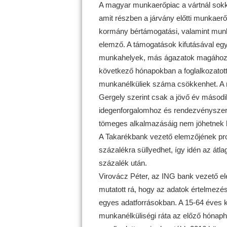
A magyar munkaerőpiac a vártnál sokk
amit részben a járvány előtti munkaer
kormány bértámogatási, valamint munka
elemző. A támogatások kifutásával eg
munkahelyek, más ágazatok magához tér
következő hónapokban a foglalkozatot
munkanélküliek száma csökkenhet. A 
Gergely szerint csak a jövő év második
idegenforgalomhoz és rendezvényszer
tömeges alkalmazásáig nem jöhetnek h
A Takarékbank vezető elemzőjének prog
százalékra süllyedhet, így idén az átl
százalék után.
Virovácz Péter, az ING bank vezető el
mutatott rá, hogy az adatok értelmezé
egyes adatforrásokban. A 15-64 éves ko
munkanélküliségi ráta az előző hónaph