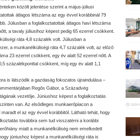
énteken közölt jelentése szerint a május-júliusi
tottak átlagos létszáma az egy évvel korábbinál 79
bb. Júliusban a foglalkoztatottak átlagos havi létszáma
tt, a tavaly júliusihoz képest pedig 65 ezerrel csökkent.
üliségi ráta 4,8 százalék volt. Júliusban a
er, a munkanélküliségi ráta 4,7 százalék volt, az előző
a 23 ezerrel csökkent, egy év alatt 52 ezerrel nőtt. A
0,5 százalékponttal csökkent, míg egy év alatt 1,1
bbra is látszódik a gazdaság fokozatos újraindulása –
tt kommentárjában Regős Gábor, a Századvég
gának vezetője. Júniushoz képest a foglalkoztatás
ji szinten van. Az elsődleges munkaerőpiacon a
2026-
 maradt el az egy évvel korábbitól. Látható tehát, hogy
koztatás továbbra sem tud visszatérni a korábbi
aerőhiány miatt a munkanélküliség nem emelkedett
 hogy júniushoz képest a munkanélküliségi ráta is