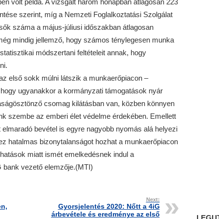
én volt példa. A vizsgált három hónapban átlagosan 223
tése szerint, míg a Nemzeti Foglalkoztatási Szolgálat
eresők száma a május-júliusi időszakban átlagosan
 még mindig jellemző, hogy számos ténylegesen munka
statisztikai módszertani feltételeit annak, hogy
ni.
az első sokk múlni látszik a munkaerőpiacon –
e, hogy ugyanakkor a kormányzati támogatások nyár
daságösztönző csomag kilátásban van, közben könnyen
ünk szembe az emberi élet védelme érdekében. Emellett
 elmaradó bevétel is egyre nagyobb nyomás alá helyezi
indez hatalmas bizonytalanságot hozhat a munkaerőpiacon
hatások miatt ismét emelkedésnek indul a
G bank vezető elemzője.(MTI)
Next:
en,
Gyorsjelentés 2020: Nőtt a 4iG
árbevétele és eredménye az első
LEGU