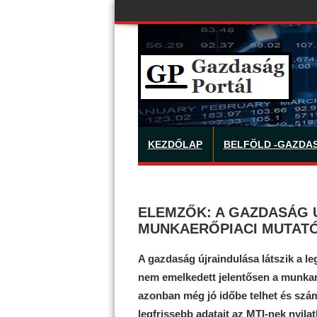
KEZDŐLAP
BELFÖLD -GAZDA
ELEMZŐK: A GAZDASÁG 
MUNKAERŐPIACI MUTAT
A gazdaság újraindulása látszik a le
nem emelkedett jelentősen a munkané
azonban még jó időbe telhet és szá
legfrissebb adatait az MTI-nek nyil