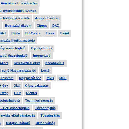
Amerikai elnökválasztás
i gyorsjelentési szezon
i költségvetési vita
Arany elemzése
Beutazási tilalom
Ciprus
DAX
itel
Ebola
EU-Csúcs
Forex
Forint
országi légikatasztrófa
ági összefoglaló
Gyorsjelentés
zsdei összefoglaló
Internetadó
 Állam
Kereskedési ötlet
Koronavírus
i sajtó Magyarországról
Lottó
 Telekom
Magyar tőzsde
MNB
MOL
A-ügy
Olaj
Olasz választás
rszág
OTP
Richter
 polgárháború
Technikai elemzés
- Heti összefoglaló
Tőzsdenyitás
nyitás előtti várakozás
Tőzsdezárás
a
Ukrajnai háború
Ukrán válság