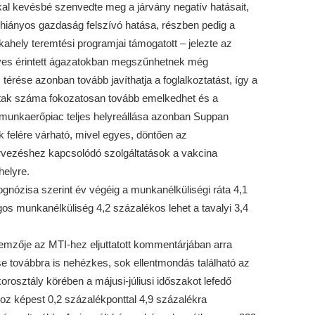
al kevésbé szenvedte meg a járvány negatív hatásait,
őhiányos gazdaság felszívó hatása, részben pedig a
hely teremtési programjai támogatott – jelezte az
yes érintett ágazatokban megszűnhetnek még
ése azonban tovább javíthatja a foglalkoztatást, így a
tak száma fokozatosan tovább emelkedhet és a
munkaerőpiac teljes helyreállása azonban Suppan
 felére várható, mivel egyes, döntően az
vezéshez kapcsolódó szolgáltatások a vakcina
elyre.
nózisa szerint év végéig a munkanélküliségi ráta 4,1
agos munkanélküliség 4,2 százalékos lehet a tavalyi 3,4
emzője az MTI-hez eljuttatott kommentárjában arra
se továbbra is nehézkes, sok ellentmondás található az
rosztály körében a májusi-júliusi időszakot lefedő
oz képest 0,2 százalékponttal 4,9 százalékra