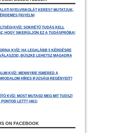
ALATI NYELVISKOLÁT KERES? MUTATJUK,
 ÉRDEMES FIGYELNI
LTSÉGI KVÍZ: SOKRÉTŰ TUDÁS KELL
Z, HOGY SIKERÜLJÖN EZ A TUDÁSPRÓBA!
ORNA KVÍZ: HA LEGALÁBB 5 KÉRDÉSRE
 VÁLASZOD, BÜSZKE LEHETSZ MAGADRA
ALMI KVÍZ: MENNYIRE ISMERED A
GIRODALOM HÍRES IFJÚSÁGI REGÉNYEIT?
ÍTÓ KVÍZ: MOST MUTASD MEG MIT TUDSZ!
 PONTOD LETT? (461)
 US ON FACEBOOK