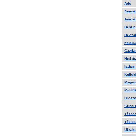
Adó
Amerika
Amerika
Benzin
Devizah
Francia
Gazdas
Heti tő
Iszlám
Külföld
Magyar
Mol-IN
Oroszo
Szíriai
Tőzsde 
Tőzsde 
Ukrajn