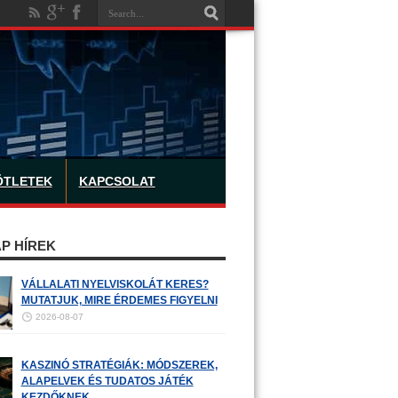
ÖTLETEK
KAPCSOLAT
P HÍREK
VÁLLALATI NYELVISKOLÁT KERES?
MUTATJUK, MIRE ÉRDEMES FIGYELNI
2026-08-07
KASZINÓ STRATÉGIÁK: MÓDSZEREK,
ALAPELVEK ÉS TUDATOS JÁTÉK
KEZDŐKNEK