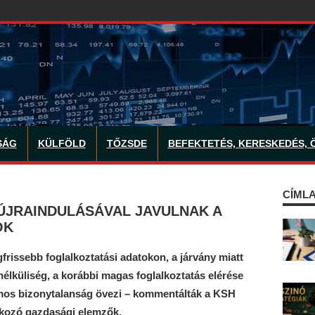
SÁG
KÜLFÖLD
TŐZSDE
BEFEKTETÉS, KERESKEDÉS, 
CÍMLA
ÚJRAINDULÁSÁVAL JAVULNAK A
ÓK
gfrissebb foglalkoztatási adatokon, a járvány miatt
lküliség, a korábbi magas foglalkoztatás elérése
mos bizonytalanság övezi – kommentálták a KSH
atkozó gazdasági elemzők.