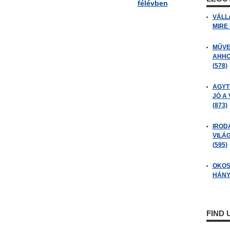
félévben
VÁLL
MIRE
MŰVE
AHHO
(578)
AGYT
JÓ A
(873)
IROD
VILÁ
(595)
OKOS
HÁNY
FIND