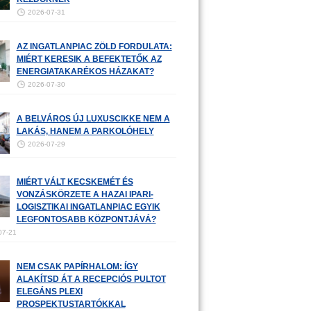
2026-07-31
AZ INGATLANPIAC ZÖLD FORDULATA:
MIÉRT KERESIK A BEFEKTETŐK AZ
ENERGIATAKARÉKOS HÁZAKAT?
2026-07-30
A BELVÁROS ÚJ LUXUSCIKKE NEM A
LAKÁS, HANEM A PARKOLÓHELY
2026-07-29
MIÉRT VÁLT KECSKEMÉT ÉS
VONZÁSKÖRZETE A HAZAI IPARI-
LOGISZTIKAI INGATLANPIAC EGYIK
LEGFONTOSABB KÖZPONTJÁVÁ?
07-21
NEM CSAK PAPÍRHALOM: ÍGY
ALAKÍTSD ÁT A RECEPCIÓS PULTOT
ELEGÁNS PLEXI
PROSPEKTUSTARTÓKKAL