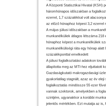
A Központi Statisztikai Hivatal (KSH) p
háromhónapos időszakban a foglalkozta
ezerrel, 1,7 százalékkal volt alacsonya
az előző hónaphoz képest 3,2 ezerrel nő
A május-júliusi időszakban a munkanélk
munkanélküliek átlagos létszáma 218 ez
hónaphoz képest a munkanélküliek szám
munkanélküliségi ráta egy hónap alatt 
százalékponttal emelkedett
A júliusi foglalkoztatási adatokon tová
állapította meg az MTI-hez eljuttato
Gazdaságkutató makrogazdasági üzletá
gyakorlatilag stagnált, azaz az év ele
foglalkoztatás mindössze 55 ezer fővel
vannak szektorok, amelyekben a foglal
szintjére, ugyanakkor a korábbi munk
jelentős mértékben. Ezt mutatja az is,