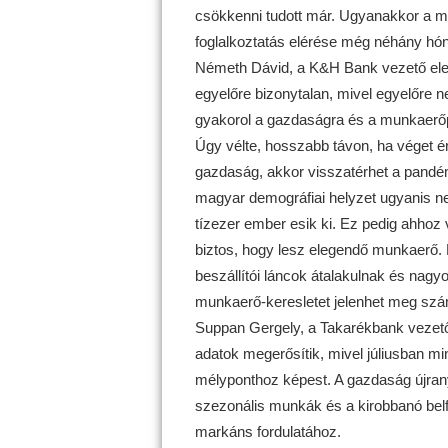
csökkenni tudott már. Ugyanakkor a mu
foglalkoztatás elérése még néhány hón
Németh Dávid, a K&H Bank vezető elem
egyelőre bizonytalan, mivel egyelőre ne
gyakorol a gazdaságra és a munkaerőp
Úgy vélte, hosszabb távon, ha véget é
gazdaság, akkor visszatérhet a pandé
magyar demográfiai helyzet ugyanis n
tízezer ember esik ki. Ez pedig ahhoz 
biztos, hogy lesz elegendő munkaerő. 
beszállítói láncok átalakulnak és nagyo
munkaerő-keresletet jelenhet meg szám
Suppan Gergely, a Takarékbank vezető 
adatok megerősítik, mivel júliusban min
mélyponthoz képest. A gazdaság újrany
szezonális munkák és a kirobbanó belf
markáns fordulatához.