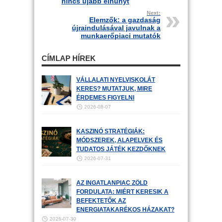
nincs újabb elhunyt
Next:
Elemzők: a gazdaság
újraindulásával javulnak a
munkaerőpiaci mutatók
CÍMLAP HÍREK
VÁLLALATI NYELVISKOLÁT
KERES? MUTATJUK, MIRE
ÉRDEMES FIGYELNI
2026-08-07
KASZINÓ STRATÉGIÁK:
MÓDSZEREK, ALAPELVEK ÉS
TUDATOS JÁTÉK KEZDŐKNEK
2026-07-31
AZ INGATLANPIAC ZÖLD
FORDULATA: MIÉRT KERESIK A
BEFEKTETŐK AZ
ENERGIATAKARÉKOS HÁZAKAT?
2026-07-30