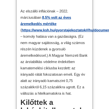
Az elszálló inflációnak – 2022.
márciusában
8,5% volt az éves
áremelkedés mértéke
(
https://www.ksh.hu/gyorstajekoztatok#/hu/documen
– komoly hatása van a gazdaságra. (Ez
nem magyar sajátosság, a világ számos
részén küzdenek a gyorsuló
áremelkedéssel.) A Magyar Nemzeti Bank
az árstabilitás védelme érdekében
kamatemelési ciklusba kezdett: az
irányadó rátát fokozatosan emeli. Egy év
alatt az irányadó kamatszint 0,75
százalékról 6,15 százalékra ugrott. Ez a
változás a hitelkamatokra is hat.
Kilőttek a