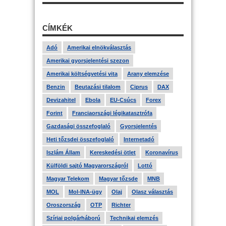
CÍMKÉK
Adó
Amerikai elnökválasztás
Amerikai gyorsjelentési szezon
Amerikai költségvetési vita
Arany elemzése
Benzin
Beutazási tilalom
Ciprus
DAX
Devizahitel
Ebola
EU-Csúcs
Forex
Forint
Franciaországi légikatasztrófa
Gazdasági összefoglaló
Gyorsjelentés
Heti tőzsdei összefoglaló
Internetadó
Iszlám Állam
Kereskedési ötlet
Koronavírus
Külföldi sajtó Magyarországról
Lottó
Magyar Telekom
Magyar tőzsde
MNB
MOL
Mol-INA-ügy
Olaj
Olasz választás
Oroszország
OTP
Richter
Szíriai polgárháború
Technikai elemzés