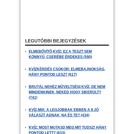
LEGUTÓBBI BEJEGYZÉSEK
ELMEBŐVÍTŐ KVÍZ: EZ A TESZT SEM
KÖNNYŰ, CSERÉBE ÉRDEKES (590)
KVÍZKÉRDÉS CSOKOR: ELMEBAJNOKSÁG,
HÁNY PONTOD LESZ? (617)
BRUTÁL NEHÉZ MŰVELTSÉGI KVÍZ, DE NEM
MINDENKINEK, NEKED HOGY SIKERÜLT?
(741)
KVÍZ-MIX: A LEGJOBBAK EBBEN A 8 JÓ
VÁLASZT ADNAK, NA ÉS TE? (434)
KVÍZ: MOST MUTASD MEG MIT TUDSZ! HÁNY
PONTOD LETT? (633)