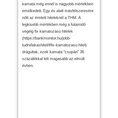
kamata még ennél is nagyobb mértékben
emelkedett. Egy év alatt másfélszeresére
nőtt az érintett hiteleknél a THM. A
legkisebb mértékben még a futamidő
végéig fix kamatozású hitelek
(https://bankmonitor.hu/jobb-
tudni/lakashitel/#fix-kamatozasu-hitel)
drágultak, ezek kamata “csupán” 36
százalékkal lett magasabb az elmúlt
évben.