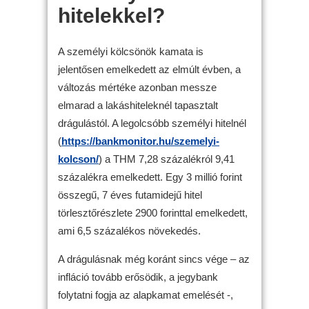
hitelekkel?
A személyi kölcsönök kamata is
jelentősen emelkedett az elmúlt évben, a
változás mértéke azonban messze
elmarad a lakáshiteleknél tapasztalt
drágulástól. A legolcsóbb személyi hitelnél
(
https://bankmonitor.hu/szemelyi-
kolcson/
) a THM 7,28 százalékról 9,41
százalékra emelkedett. Egy 3 millió forint
összegű, 7 éves futamidejű hitel
törlesztőrészlete 2900 forinttal emelkedett,
ami 6,5 százalékos növekedés.
A drágulásnak még koránt sincs vége – az
infláció tovább erősödik, a jegybank
folytatni fogja az alapkamat emelését -,