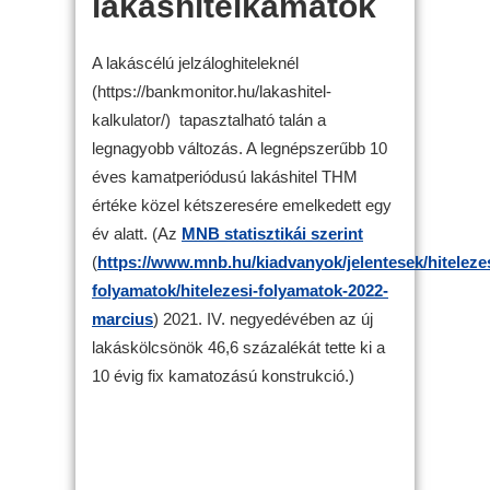
lakáshitelkamatok
A lakáscélú jelzáloghiteleknél
(https://bankmonitor.hu/lakashitel-
kalkulator/) tapasztalható talán a
legnagyobb változás. A legnépszerűbb 10
éves kamatperiódusú lakáshitel THM
értéke közel kétszeresére emelkedett egy
év alatt. (Az
MNB statisztikái szerint
(
https://www.mnb.hu/kiadvanyok/jelentesek/hitelezes
folyamatok/hitelezesi-folyamatok-2022-
marcius
) 2021. IV. negyedévében az új
lakáskölcsönök 46,6 százalékát tette ki a
10 évig fix kamatozású konstrukció.)