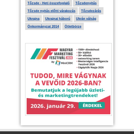
Tőzsde - Heti összefoglaló
Tőzsdenyitás
Tőzsde nyitás előtti várakozás
Tőzsdezárás
Ukrajna
Ukrajnai háború
Ukrán válság
Önkormányzat 2014
Ötletbörze