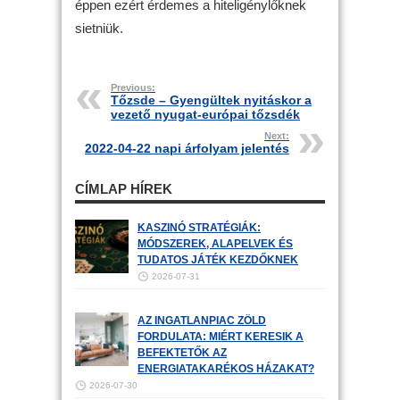
éppen ezért érdemes a hiteligénylőknek
sietniük.
Previous:
Tőzsde – Gyengültek nyitáskor a
vezető nyugat-európai tőzsdék
Next:
2022-04-22 napi árfolyam jelentés
CÍMLAP HÍREK
KASZINÓ STRATÉGIÁK:
MÓDSZEREK, ALAPELVEK ÉS
TUDATOS JÁTÉK KEZDŐKNEK
2026-07-31
AZ INGATLANPIAC ZÖLD
FORDULATA: MIÉRT KERESIK A
BEFEKTETŐK AZ
ENERGIATAKARÉKOS HÁZAKAT?
2026-07-30