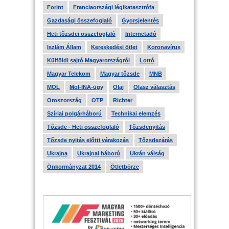
Forint
Franciaországi légikatasztrófa
Gazdasági összefoglaló
Gyorsjelentés
Heti tőzsdei összefoglaló
Internetadó
Iszlám Állam
Kereskedési ötlet
Koronavírus
Külföldi sajtó Magyarországról
Lottó
Magyar Telekom
Magyar tőzsde
MNB
MOL
Mol-INA-ügy
Olaj
Olasz választás
Oroszország
OTP
Richter
Szíriai polgárháború
Technikai elemzés
Tőzsde - Heti összefoglaló
Tőzsdenyitás
Tőzsde nyitás előtti várakozás
Tőzsdezárás
Ukrajna
Ukrajnai háború
Ukrán válság
Önkormányzat 2014
Ötletbörze