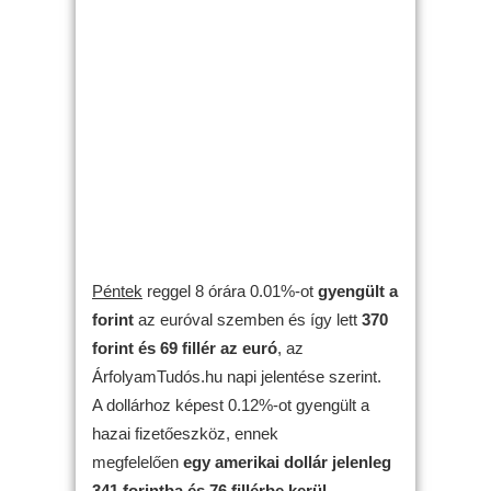
Péntek
reggel 8 órára 0.01%-ot
gyengült
a
forint
az euróval szemben és így lett
370
forint és 69 fillér az euró
, az
ÁrfolyamTudós.hu napi jelentése szerint.
A dollárhoz képest 0.12%-ot gyengült a
hazai fizetőeszköz, ennek
megfelelően
egy amerikai dollár jelenleg
341 forintba és 76 fillérbe kerül
.