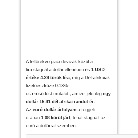
A feltörekvő piaci devizák közül a
líra stagnál a dollár ellenében és
1 USD
értéke 4.28 török líra
, míg a Dél-afrikaiak
fizetőeszköze 0.13%-
os erősödést mutatott, amivel jelenleg
egy
dollár 15.41 dél afrikai randot ér
.
Az
euró-dollár árfolyam
a reggeli
órában
1.08 körül járt
, tehát stagnált az
euró a dollárral szemben.