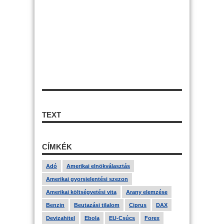
TEXT
CÍMKÉK
Adó
Amerikai elnökválasztás
Amerikai gyorsjelentési szezon
Amerikai költségvetési vita
Arany elemzése
Benzin
Beutazási tilalom
Ciprus
DAX
Devizahitel
Ebola
EU-Csúcs
Forex