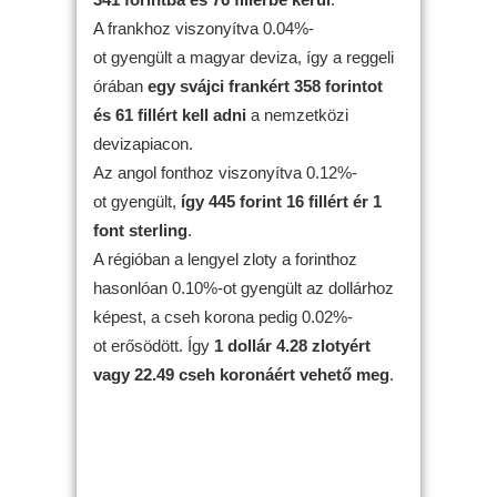
A frankhoz viszonyítva 0.04%-
ot gyengült a magyar deviza, így a reggeli
órában
egy svájci frankért 358 forintot
és 61 fillért kell adni
a nemzetközi
devizapiacon.
Az angol fonthoz viszonyítva 0.12%-
ot gyengült,
így 445 forint 16 fillért ér 1
font sterling
.
A régióban a lengyel zloty a forinthoz
hasonlóan 0.10%-ot gyengült az dollárhoz
képest, a cseh korona pedig 0.02%-
ot erősödött. Így
1 dollár 4.28 zlotyért
vagy 22.49 cseh koronáért vehető meg
.