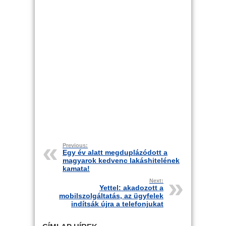
Previous:
Egy év alatt megduplázódott a
magyarok kedvenc lakáshitelének
kamata!
Next:
Yettel: akadozott a
mobilszolgáltatás, az ügyfelek
indítsák újra a telefonjukat