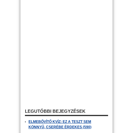
LEGUTÓBBI BEJEGYZÉSEK
ELMEBŐVÍTŐ KVÍZ: EZ A TESZT SEM
KÖNNYŰ, CSERÉBE ÉRDEKES (590)