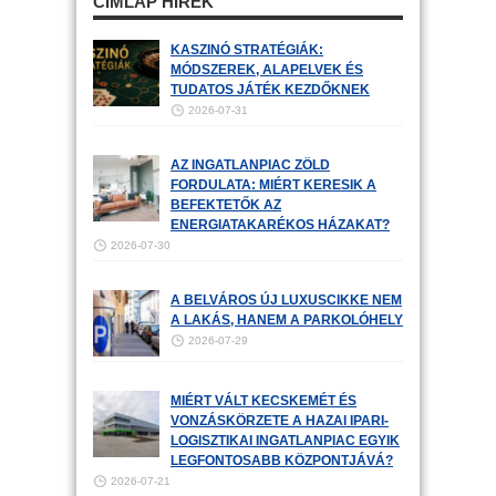
CÍMLAP HÍREK
KASZINÓ STRATÉGIÁK:
MÓDSZEREK, ALAPELVEK ÉS
TUDATOS JÁTÉK KEZDŐKNEK
2026-07-31
AZ INGATLANPIAC ZÖLD
FORDULATA: MIÉRT KERESIK A
BEFEKTETŐK AZ
ENERGIATAKARÉKOS HÁZAKAT?
2026-07-30
A BELVÁROS ÚJ LUXUSCIKKE NEM
A LAKÁS, HANEM A PARKOLÓHELY
2026-07-29
MIÉRT VÁLT KECSKEMÉT ÉS
VONZÁSKÖRZETE A HAZAI IPARI-
LOGISZTIKAI INGATLANPIAC EGYIK
LEGFONTOSABB KÖZPONTJÁVÁ?
2026-07-21