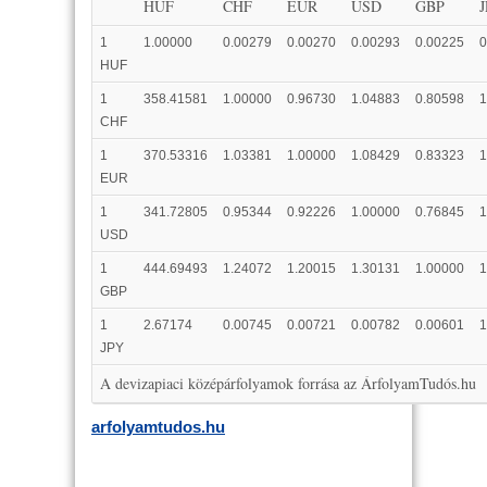
HUF
CHF
EUR
USD
GBP
1
1.00000
0.00279
0.00270
0.00293
0.00225
0
HUF
1
358.41581
1.00000
0.96730
1.04883
0.80598
1
CHF
1
370.53316
1.03381
1.00000
1.08429
0.83323
1
EUR
1
341.72805
0.95344
0.92226
1.00000
0.76845
1
USD
1
444.69493
1.24072
1.20015
1.30131
1.00000
1
GBP
1
2.67174
0.00745
0.00721
0.00782
0.00601
1
JPY
A devizapiaci középárfolyamok forrása az ÁrfolyamTudós.hu
arfolyamtudos.hu