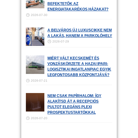
BEFEKTETŐK AZ
ENERGIATAKARÉKOS HÁZAKAT?
2026-07-30
A BELVÁROS ÚJ LUXUSCIKKE NEM
A LAKÁS, HANEM A PARKOLÓHELY
2026-07-29
MIÉRT VÁLT KECSKEMÉT ÉS
VONZÁSKÖRZETE A HAZAI IPARI-
LOGISZTIKAI INGATLANPIAC EGYIK
LEGFONTOSABB KÖZPONTJÁVÁ?
2026-07-21
NEM CSAK PAPÍRHALOM: ÍGY
ALAKÍTSD ÁT A RECEPCIÓS
PULTOT ELEGÁNS PLEXI
PROSPEKTUSTARTÓKKAL
2026-07-20