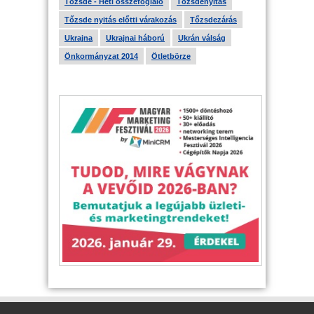
Tőzsde - Heti összefoglaló
Tőzsdenyitás
Tőzsde nyitás előtti várakozás
Tőzsdezárás
Ukrajna
Ukrajnai háború
Ukrán válság
Önkormányzat 2014
Ötletbörze