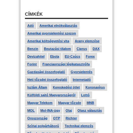
CÍMKÉK
Adó
Amerikai elnökválasztás
Amerikai gyorsjelentési szezon
Amerikai költségvetési vita
Arany elemzése
Benzin
Beutazási tilalom
Ciprus
DAX
Devizahitel
Ebola
EU-Csúcs
Forex
Forint
Franciaországi légikatasztrófa
Gazdasági összefoglaló
Gyorsjelentés
Heti tőzsdei összefoglaló
Internetadó
Iszlám Állam
Kereskedési ötlet
Koronavírus
Külföldi sajtó Magyarországról
Lottó
Magyar Telekom
Magyar tőzsde
MNB
MOL
Mol-INA-ügy
Olaj
Olasz választás
Oroszország
OTP
Richter
Szíriai polgárháború
Technikai elemzés