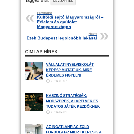
Tagged with:
DEVIZAHITEL
Previous:
Külföldi sajtó Magyarországról –
Félelem és gyűlölet
Magyarországon
Next:
Ezek Budapest legolcsóbb lakásai
CÍMLAP HÍREK
VÁLLALATI NYELVISKOLÁT
KERES? MUTATJUK, MIRE
ÉRDEMES FIGYELNI
2026-08-07
KASZINÓ STRATÉGIÁK:
MÓDSZEREK, ALAPELVEK ÉS
TUDATOS JÁTÉK KEZDŐKNEK
2026-07-31
AZ INGATLANPIAC ZÖLD
FORDULATA: MIÉRT KERESIK A