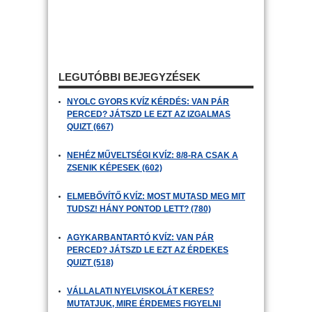
LEGUTÓBBI BEJEGYZÉSEK
NYOLC GYORS KVÍZ KÉRDÉS: VAN PÁR
PERCED? JÁTSZD LE EZT AZ IZGALMAS
QUIZT (667)
NEHÉZ MŰVELTSÉGI KVÍZ: 8/8-RA CSAK A
ZSENIK KÉPESEK (602)
ELMEBŐVÍTŐ KVÍZ: MOST MUTASD MEG MIT
TUDSZ! HÁNY PONTOD LETT? (780)
AGYKARBANTARTÓ KVÍZ: VAN PÁR
PERCED? JÁTSZD LE EZT AZ ÉRDEKES
QUIZT (518)
VÁLLALATI NYELVISKOLÁT KERES?
MUTATJUK, MIRE ÉRDEMES FIGYELNI