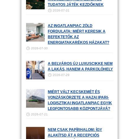
TUDATOS JÁTÉK KEZDŐKNEK
2026-07-31
AZ INGATLANPIAC ZÖLD
FORDULATA: MIÉRT KERESIK A
BEFEKTETŐK AZ
ENERGIATAKARÉKOS HÁZAKAT?
2026-07-30
A BELVÁROS ÚJ LUXUSCIKKE NEM
A LAKÁS, HANEM A PARKOLÓHELY
2026-07-29
MIÉRT VÁLT KECSKEMÉT ÉS
VONZÁSKÖRZETE A HAZAI IPARI-
LOGISZTIKAI INGATLANPIAC EGYIK
LEGFONTOSABB KÖZPONTJÁVÁ?
2026-07-21
NEM CSAK PAPÍRHALOM: ÍGY
ALAKÍTSD ÁT A RECEPCIÓS