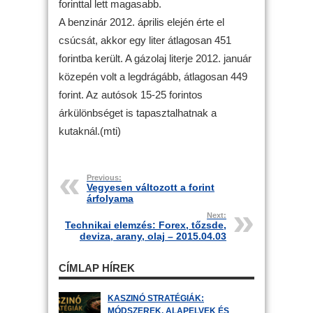
forinttal lett magasabb.
A benzinár 2012. április elején érte el
csúcsát, akkor egy liter átlagosan 451
forintba került. A gázolaj literje 2012. január
közepén volt a legdrágább, átlagosan 449
forint. Az autósok 15-25 forintos
árkülönbséget is tapasztalhatnak a
kutaknál.(mti)
Previous:
Vegyesen változott a forint
árfolyama
Next:
Technikai elemzés: Forex, tőzsde,
deviza, arany, olaj – 2015.04.03
CÍMLAP HÍREK
KASZINÓ STRATÉGIÁK:
MÓDSZEREK, ALAPELVEK ÉS