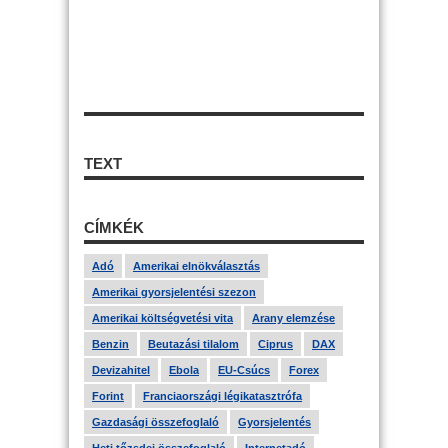
TEXT
CÍMKÉK
Adó
Amerikai elnökválasztás
Amerikai gyorsjelentési szezon
Amerikai költségvetési vita
Arany elemzése
Benzin
Beutazási tilalom
Ciprus
DAX
Devizahitel
Ebola
EU-Csúcs
Forex
Forint
Franciaországi légikatasztrófa
Gazdasági összefoglaló
Gyorsjelentés