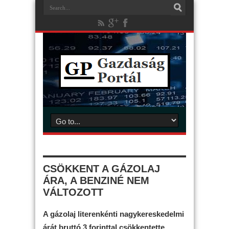
CSÖKKENT A GÁZOLAJ
ÁRA, A BENZINÉ NEM
VÁLTOZOTT
A gázolaj literenkénti nagykereskedelmi
árát bruttó 3 forinttal csökkentette