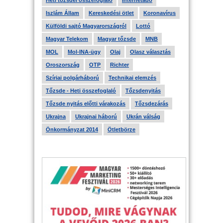
Heti tőzsdei összefoglaló
Internetadó
Iszlám Állam
Kereskedési ötlet
Koronavírus
Külföldi sajtó Magyarországról
Lottó
Magyar Telekom
Magyar tőzsde
MNB
MOL
Mol-INA-ügy
Olaj
Olasz választás
Oroszország
OTP
Richter
Szíriai polgárháború
Technikai elemzés
Tőzsde - Heti összefoglaló
Tőzsdenyitás
Tőzsde nyitás előtti várakozás
Tőzsdezárás
Ukrajna
Ukrajnai háború
Ukrán válság
Önkormányzat 2014
Ötletbörze