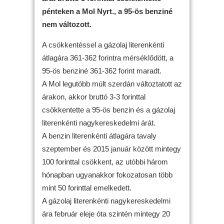
pénteken a Mol Nyrt., a 95-ös benziné
nem változott.
A csökkentéssel a gázolaj literenkénti
átlagára 361-362 forintra mérséklődött, a
95-ös benziné 361-362 forint maradt.
A Mol legutóbb múlt szerdán változtatott az
árakon, akkor bruttó 3-3 forinttal
csökkentette a 95-ös benzin és a gázolaj
literenkénti nagykereskedelmi árát.
A benzin literenkénti átlagára tavaly
szeptember és 2015 január között mintegy
100 forinttal csökkent, az utóbbi három
hónapban ugyanakkor fokozatosan több
mint 50 forinttal emelkedett.
A gázolaj literenkénti nagykereskedelmi
ára február eleje óta szintén mintegy 20