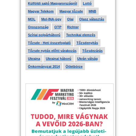
Külföldi sajtó Magyarországról
Lottó
Magyar Telekom
Magyar tőzsde
MNB
MOL
Mol-INA-ügy
Olaj
Olasz választás
Oroszország
OTP
Richter
Szíriai polgárháború
Technikai elemzés
Tőzsde - Heti összefoglaló
Tőzsdenyitás
Tőzsde nyitás előtti várakozás
Tőzsdezárás
Ukrajna
Ukrajnai háború
Ukrán válság
Önkormányzat 2014
Ötletbörze