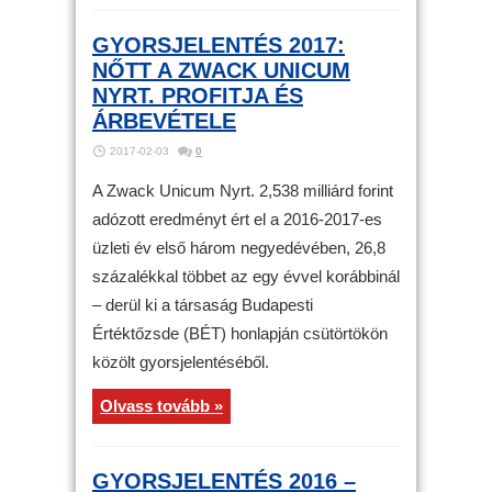
GYORSJELENTÉS 2017:
NŐTT A ZWACK UNICUM
NYRT. PROFITJA ÉS
ÁRBEVÉTELE
2017-02-03
0
A Zwack Unicum Nyrt. 2,538 milliárd forint
adózott eredményt ért el a 2016-2017-es
üzleti év első három negyedévében, 26,8
százalékkal többet az egy évvel korábbinál
– derül ki a társaság Budapesti
Értéktőzsde (BÉT) honlapján csütörtökön
közölt gyorsjelentéséből.
Olvass tovább »
GYORSJELENTÉS 2016 –