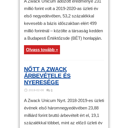
A Zwack Unicum adózott eredménye 231
millió forint volt a 2019-2020-as üzleti év
első negyedévében, 53,2 százalékkal
kevesebb a bázis időszakban elért 499
millió forintnál – közölte a társaság kedden
a Budapesti Értéktőzsde (BÉT) honlapján.
Olvass tovább »
NŐTT A ZWACK
ÁRBEVÉTELE ÉS
NYERESÉGE
2019-02-06
0
A Zwack Unicum Nyrt. 2018-2019-es üzleti
évének első háromnegyedévében 23,88
milliárd forint bruttó árbevételt ért el, 19,1
százalékkal többet, mint az előző üzleti év