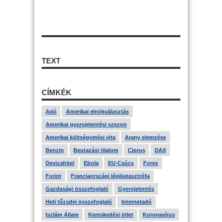
TEXT
CÍMKÉK
Adó
Amerikai elnökválasztás
Amerikai gyorsjelentési szezon
Amerikai költségvetési vita
Arany elemzése
Benzin
Beutazási tilalom
Ciprus
DAX
Devizahitel
Ebola
EU-Csúcs
Forex
Forint
Franciaországi légikatasztrófa
Gazdasági összefoglaló
Gyorsjelentés
Heti tőzsdei összefoglaló
Internetadó
Iszlám Állam
Kereskedési ötlet
Koronavírus