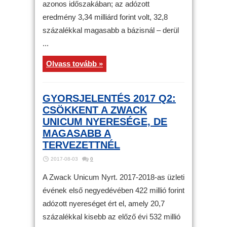
azonos időszakában; az adózott
eredmény 3,34 milliárd forint volt, 32,8
százalékkal magasabb a bázisnál – derül
...
Olvass tovább »
GYORSJELENTÉS 2017 Q2:
CSÖKKENT A ZWACK
UNICUM NYERESÉGE, DE
MAGASABB A
TERVEZETTNÉL
2017-08-03
0
A Zwack Unicum Nyrt. 2017-2018-as üzleti
évének első negyedévében 422 millió forint
adózott nyereséget ért el, amely 20,7
százalékkal kisebb az előző évi 532 millió