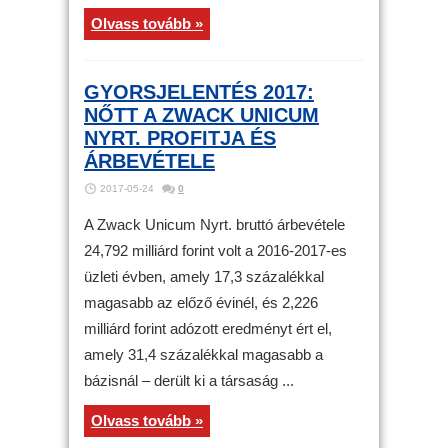
Olvass tovább »
GYORSJELENTÉS 2017:
NŐTT A ZWACK UNICUM
NYRT. PROFITJA ÉS
ÁRBEVÉTELE
2017-05-24
0
A Zwack Unicum Nyrt. bruttó árbevétele
24,792 milliárd forint volt a 2016-2017-es
üzleti évben, amely 17,3 százalékkal
magasabb az előző évinél, és 2,226
milliárd forint adózott eredményt ért el,
amely 31,4 százalékkal magasabb a
bázisnál – derült ki a társaság ...
Olvass tovább »