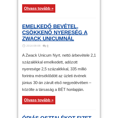
Olvass tovább »
EMELKEDŐ BEVÉTEL,
CSÖKKENŐ NYERESÉG A
ZWACK UNICUMNÁL
2014-08-06
0
A Zwack Unicum Nyrt. nettó árbevétele 2,1
százalékkal emelkedett, adózott
nyeresége 2,5 százalékkal, 335 millió
forintra mérséklődött az üzleti évének
június 30-án zárult első negyedévében –
közölte a társaság a BÉT honlapján.
Olvass tovább »