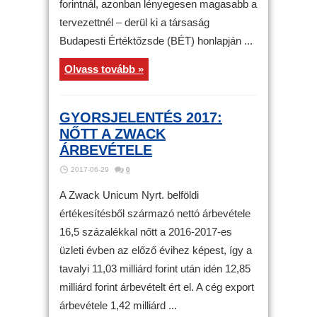
forintnál, azonban lényegesen magasabb a
tervezettnél – derül ki a társaság
Budapesti Értéktőzsde (BÉT) honlapján ...
Olvass tovább »
GYORSJELENTÉS 2017:
NŐTT A ZWACK
ÁRBEVÉTELE
2017-06-29
0
A Zwack Unicum Nyrt. belföldi
értékesítésből származó nettó árbevétele
16,5 százalékkal nőtt a 2016-2017-es
üzleti évben az előző évihez képest, így a
tavalyi 11,03 milliárd forint után idén 12,85
milliárd forint árbevételt ért el. A cég export
árbevétele 1,42 milliárd ...