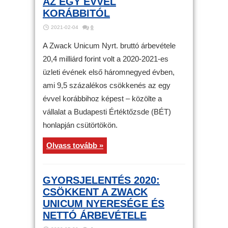
AZ EGY ÉVVEL
KORÁBBITÓL
2021-02-04
0
A Zwack Unicum Nyrt. bruttó árbevétele
20,4 milliárd forint volt a 2020-2021-es
üzleti évének első háromnegyed évben,
ami 9,5 százalékos csökkenés az egy
évvel korábbihoz képest – közölte a
vállalat a Budapesti Értéktőzsde (BÉT)
honlapján csütörtökön.
Olvass tovább »
GYORSJELENTÉS 2020:
CSÖKKENT A ZWACK
UNICUM NYERESÉGE ÉS
NETTÓ ÁRBEVÉTELE