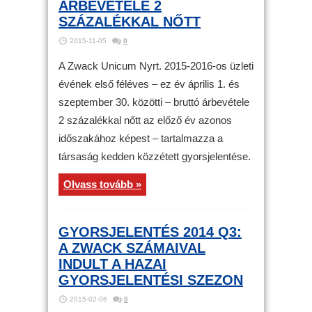
ÁRBEVÉTELE 2
SZÁZALÉKKAL NŐTT
2015-11-05
0
A Zwack Unicum Nyrt. 2015-2016-os üzleti
évének első féléves – ez év április 1. és
szeptember 30. közötti – bruttó árbevétele
2 százalékkal nőtt az előző év azonos
időszakához képest – tartalmazza a
társaság kedden közzétett gyorsjelentése.
Olvass tovább »
GYORSJELENTÉS 2014 Q3:
A ZWACK SZÁMAIVAL
INDULT A HAZAI
GYORSJELENTÉSI SZEZON
2015-02-06
0