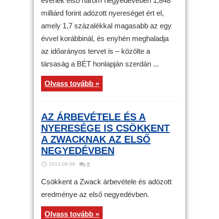
évének első három negyedévében 1,848
milliárd forint adózott nyereséget ért el,
amely 1,7 százalékkal magasabb az egy
évvel korábbinál, és enyhén meghaladja
az időarányos tervet is – közölte a
társaság a BÉT honlapján szerdán ...
Olvass tovább »
AZ ÁRBEVÉTELE ÉS A
NYERESÉGE IS CSÖKKENT
A ZWACKNAK AZ ELSŐ
NEGYEDÉVBEN
2013-08-06
0
Csökkent a Zwack árbevétele és adózott
eredménye az első negyedévben.
Olvass tovább »