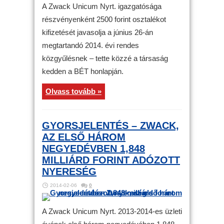
A Zwack Unicum Nyrt. igazgatósága
részvényenként 2500 forint osztalékot
kifizetését javasolja a június 26-án
megtartandó 2014. évi rendes
közgyűlésnek – tette közzé a társaság
kedden a BÉT honlapján.
Olvass tovább »
GYORSJELENTÉS – ZWACK,
AZ ELSŐ HÁROM
NEGYEDÉVBEN 1,848
MILLIÁRD FORINT ADÓZOTT
NYERESÉG
2014-02-06
0
A Zwack Unicum Nyrt. 2013-2014-es üzleti