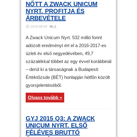
NŐTT A ZWACK UNICUM
NYRT. PROFITJA ÉS
ÁRBEVÉTELE
2016-08-09
0
A Zwack Unicum Nyrt. 532 millió forint
adózott eredményt ért el a 2016-2017-es
üzleti év első negyedévében, 49,7
százalékkal többet az egy évvel korábbinál
– derül ki a társaságnak a Budapesti
Értéktőzsde (BÉT) honlapján hétfőn közölt
gyorsjelentéséből.
Olvass tovább »
GYJ 2015 Q3: A ZWACK
UNICUM NYRT. ELSŐ
FÉLÉVES BRUTTÓ