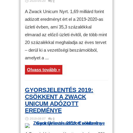
2020-05-20
0
A Zwack Unicum Nyrt. 1,69 milliárd forint
adózott eredményt ért el a 2019-2020-as
üzleti évben, ami 35,3 százalékkal
elmarad az előző üzleti évitől, de több mint
20 százalékkal meghaladja az éves tervet
– derül ki a vezetőségi beszámolóból,
amelyet a ...
Olvass tovább »
GYORSJELENTÉS 2019:
CSÖKKENT A ZWACK
UNICUM ADÓZOTT
EREDMÉNYE
2019-08-07
0