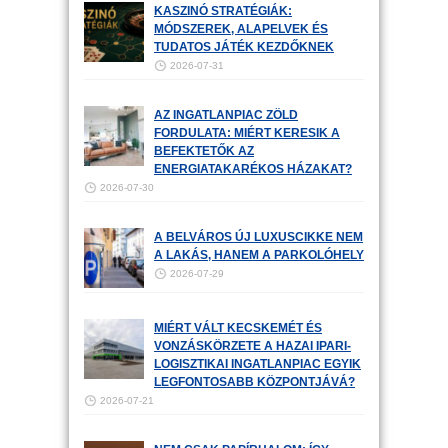
KASZINÓ STRATÉGIÁK:
MÓDSZEREK, ALAPELVEK ÉS
TUDATOS JÁTÉK KEZDŐKNEK
2026-07-31
AZ INGATLANPIAC ZÖLD
FORDULATA: MIÉRT KERESIK A
BEFEKTETŐK AZ
ENERGIATAKARÉKOS HÁZAKAT?
2026-07-30
A BELVÁROS ÚJ LUXUSCIKKE NEM
A LAKÁS, HANEM A PARKOLÓHELY
2026-07-29
MIÉRT VÁLT KECSKEMÉT ÉS
VONZÁSKÖRZETE A HAZAI IPARI-
LOGISZTIKAI INGATLANPIAC EGYIK
LEGFONTOSABB KÖZPONTJÁVÁ?
2026-07-21