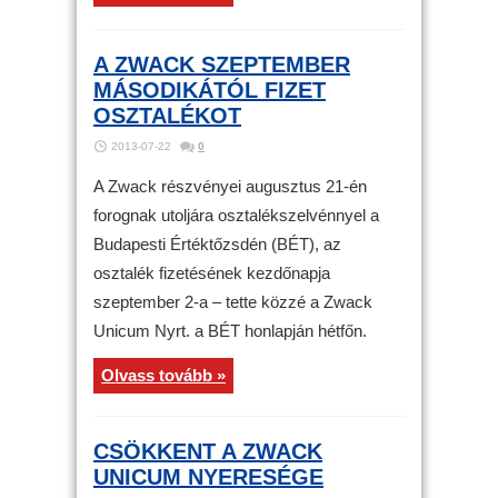
A ZWACK SZEPTEMBER
MÁSODIKÁTÓL FIZET
OSZTALÉKOT
2013-07-22
0
A Zwack részvényei augusztus 21-én
forognak utoljára osztalékszelvénnyel a
Budapesti Értéktőzsdén (BÉT), az
osztalék fizetésének kezdőnapja
szeptember 2-a – tette közzé a Zwack
Unicum Nyrt. a BÉT honlapján hétfőn.
Olvass tovább »
CSÖKKENT A ZWACK
UNICUM NYERESÉGE