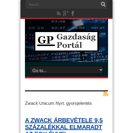
Zwack Unicum Nyrt. gyorsjelentés
A ZWACK ÁRBEVÉTELE 9,5
SZÁZALÉKKAL ELMARADT