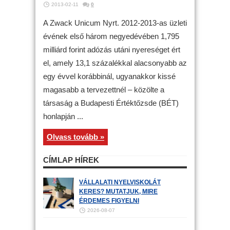
2013-02-11
0
A Zwack Unicum Nyrt. 2012-2013-as üzleti
évének első három negyedévében 1,795
milliárd forint adózás utáni nyereséget ért
el, amely 13,1 százalékkal alacsonyabb az
egy évvel korábbinál, ugyanakkor kissé
magasabb a tervezettnél – közölte a
társaság a Budapesti Értéktőzsde (BÉT)
honlapján ...
Olvass tovább »
CÍMLAP HÍREK
VÁLLALATI NYELVISKOLÁT
KERES? MUTATJUK, MIRE
ÉRDEMES FIGYELNI
2026-08-07