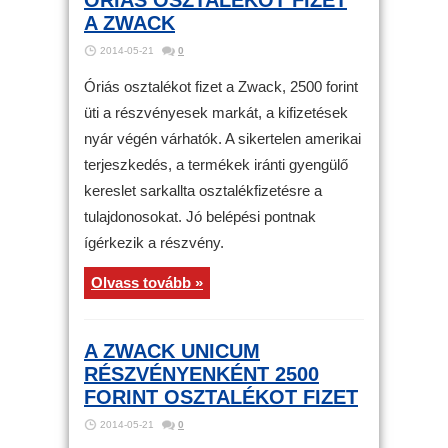
ÓRIÁS OSZTALÉKOT FIZET
A ZWACK
2014-05-21
0
Óriás osztalékot fizet a Zwack, 2500 forint
üti a részvényesek markát, a kifizetések
nyár végén várhatók. A sikertelen amerikai
terjeszkedés, a termékek iránti gyengülő
kereslet sarkallta osztalékfizetésre a
tulajdonosokat. Jó belépési pontnak
ígérkezik a részvény.
Olvass tovább »
A ZWACK UNICUM
RÉSZVÉNYENKÉNT 2500
FORINT OSZTALÉKOT FIZET
2014-05-21
0