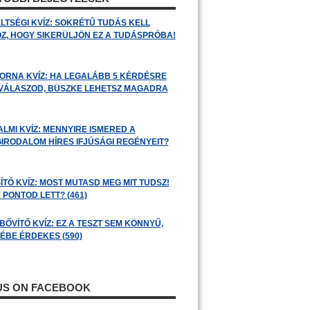
LTSÉGI KVÍZ: SOKRÉTŰ TUDÁS KELL
Z, HOGY SIKERÜLJÖN EZ A TUDÁSPRÓBA!
ORNA KVÍZ: HA LEGALÁBB 5 KÉRDÉSRE
 VÁLASZOD, BÜSZKE LEHETSZ MAGADRA
ALMI KVÍZ: MENNYIRE ISMERED A
GIRODALOM HÍRES IFJÚSÁGI REGÉNYEIT?
ÍTÓ KVÍZ: MOST MUTASD MEG MIT TUDSZ!
 PONTOD LETT? (461)
BŐVÍTŐ KVÍZ: EZ A TESZT SEM KÖNNYŰ,
ÉBE ÉRDEKES (590)
 US ON FACEBOOK