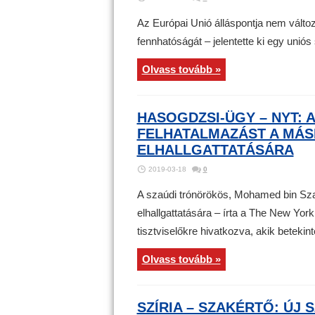
Az Európai Unió álláspontja nem változo
fennhatóságát – jelentette ki egy unió
Olvass tovább »
HASOGDZSI-ÜGY – NYT:
FELHATALMAZÁST A MÁ
ELHALLGATTATÁSÁRA
2019-03-18
0
A szaúdi trónörökös, Mohamed bin Sza
elhallgattatására – írta a The New Yor
tisztviselőkre hivatkozva, akik betekint
Olvass tovább »
SZÍRIA – SZAKÉRTŐ: ÚJ