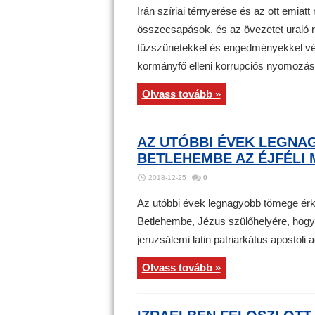
Irán szíriai térnyerése és az ott emiat
összecsapások, és az övezetet uraló ra
tűzszünetekkel és engedményekkel vé
kormányfő elleni korrupciós nyomozás 
Olvass tovább »
AZ UTÓBBI ÉVEK LEGNA
BETLEHEMBE AZ ÉJFÉLI 
2018-12-25
0
Az utóbbi évek legnagyobb tömege érkez
Betlehembe, Jézus szülőhelyére, hogy 
jeruzsálemi latin patriarkátus apostoli a
Olvass tovább »