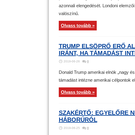
azonnali elengedését. Londoni elemző
valószínű.
Olvass tovább »
TRUMP ELSÖPRŐ ERŐ A
IRÁNT, HA TÁMADÁST IN
2019-06-26
0
Donald Trump amerikai elnök „nagy és e
támadást intézne amerikai célpontok el
Olvass tovább »
SZAKÉRTŐ: EGYELŐRE NI
HÁBORÚRÓL
2019-06-25
0