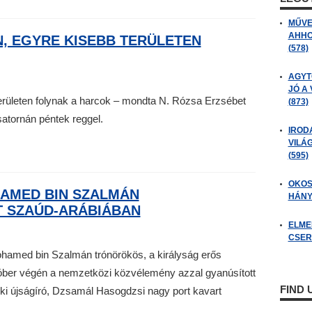
MŰVE
AHHO
AN, EGYRE KISEBB TERÜLETEN
(578)
AGYT
JÓ A
területen folynak a harcok – mondta N. Rózsa Erzsébet
(873)
satornán péntek reggel.
IROD
VILÁ
(595)
OKOS
HAMED BIN SZALMÁN
HÁNY
 SZAÚD-ARÁBIÁBAN
ELME
CSER
hamed bin Szalmán trónörökös, a királyság erős
tóber végén a nemzetközi közvélemény azzal gyanúsított
FIND
éki újságíró, Dzsamál Hasogdzsi nagy port kavart