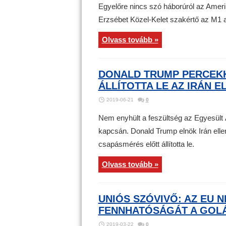
Egyelőre nincs szó háborúról az Ameri
Erzsébet Közel-Kelet szakértő az M1 
Olvass tovább »
DONALD TRUMP PERCEKK
ÁLLÍTOTTA LE AZ IRÁN 
2019-06-21
0
Nem enyhült a feszültség az Egyesült 
kapcsán. Donald Trump elnök Irán ellen
csapásmérés előtt állította le.
Olvass tovább »
UNIÓS SZÓVIVŐ: AZ EU N
FENNHATÓSÁGÁT A GOLÁ
2019-03-22
0