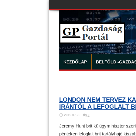
KEZDŐLAP
BELFÖLD -GAZDA
LONDON NEM TERVEZ KAT
IRÁNTÓL A LEFOGLALT B
2019-07-20
0
Jeremy Hunt brit külügyminiszter szeri
pénteken lefoglalt brit tartályhajó kisza