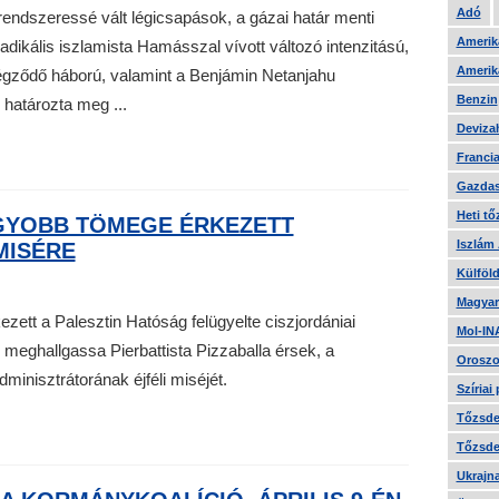
Adó
t rendszeressé vált légicsapások, a gázai határ menti
Amerika
dikális iszlamista Hamásszal vívott változó intenzitású,
Amerika
gződő háború, valamint a Benjámin Netanjahu
Benzin
határozta meg ...
Devizah
Francia
Gazdas
Heti tő
GYOBB TÖMEGE ÉRKEZETT
Iszlám
MISÉRE
Külföld
Magyar
ett a Palesztin Hatóság felügyelte ciszjordániai
Mol-IN
meghallgassa Pierbattista Pizzaballa érsek, a
Oroszo
dminisztrátorának éjféli miséjét.
Szíriai
Tőzsde 
Tőzsde 
Ukrajn