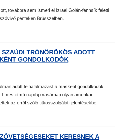
tt, továbbra sem ismeri el Izrael Golán-fennsík feletti
s szóvivő pénteken Brüsszelben.
 A SZAÚDI TRÓNÖRÖKÖS ADOTT
SKÉNT GONDOLKODÓK
lmán adott felhatalmazást a másként gondolkodók
k Times című napilap vasárnap olyan amerikai
ettek az erről szóló titkosszolgálati jelentésekbe.
 SZÖVETSÉGESEKET KERESNEK A