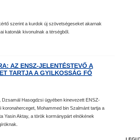
kértő szerint a kurdok új szövetségeseket akarnak
kai katonák kivonulnak a térségből.
A: AZ ENSZ-JELENTÉSTEVŐ A
T TARTJA A GYILKOSSÁG FŐ
író, Dzsamál Hasogdzsi ügyében kinevezett ENSZ-
di koronaherceget, Mohammed bin Szalmánt tartja a
a Yasin Aktay, a török kormánypárt elnökének
íróknak.
LEGU