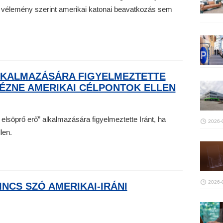
i vélemény szerint amerikai katonai beavatkozás sem
LKALMAZÁSÁRA FIGYELMEZTETTE
TÉZNE AMERIKAI CÉLPONTOK ELLEN
lsöprő erő” alkalmazására figyelmeztette Iránt, ha
2026-
len.
2026-
NCS SZÓ AMERIKAI-IRÁNI