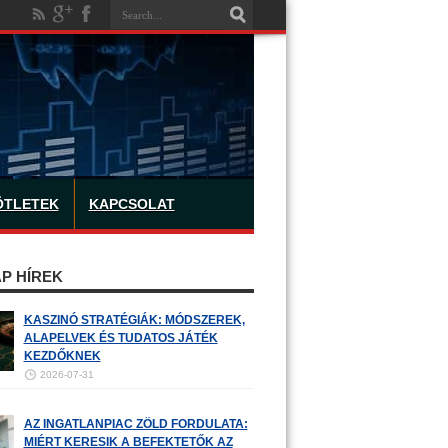
ÖTLETEK
KAPCSOLAT
P HÍREK
KASZINÓ STRATÉGIÁK: MÓDSZEREK,
ALAPELVEK ÉS TUDATOS JÁTÉK
KEZDŐKNEK
2026-07-31
AZ INGATLANPIAC ZÖLD FORDULATA:
MIÉRT KERESIK A BEFEKTETŐK AZ