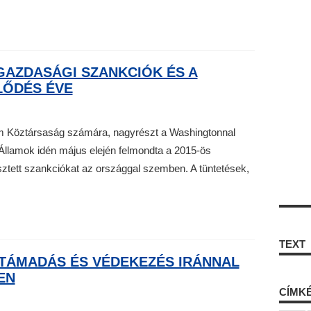
 GAZDASÁGI SZANKCIÓK ÉS A
LŐDÉS ÉVE
lám Köztársaság számára, nagyrészt a Washingtonnal
t Államok idén május elején felmondta a 2015-ös
gesztett szankciókat az országgal szemben. A tüntetések,
TEXT
 TÁMADÁS ÉS VÉDEKEZÉS IRÁNNAL
EN
CÍMK