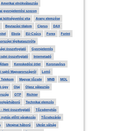
Amerikai elnökválasztás
i gyorsjelentési szezon
i költségvetési vita
Arany elemzése
Beutazási tilalom
Ciprus
DAX
itel
Ebola
EU-Csúcs
Forex
Forint
országi légikatasztrófa
ági összefoglaló
Gyorsjelentés
zsdei összefoglaló
Internetadó
 Állam
Kereskedési ötlet
Koronavírus
i sajtó Magyarországról
Lottó
 Telekom
Magyar tőzsde
MNB
MOL
A-ügy
Olaj
Olasz választás
rszág
OTP
Richter
 polgárháború
Technikai elemzés
- Heti összefoglaló
Tőzsdenyitás
nyitás előtti várakozás
Tőzsdezárás
a
Ukrajnai háború
Ukrán válság