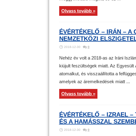
Olvass tovább »
ÉVÉRTÉKELŐ – IRÁN – A
NEMZETKÖZI ELSZIGETE
2018-12-30
0
Nehéz év volt a 2018-as az Iráni Isz
kiújult feszültségek miatt. Az Egyesül
atomalkut, és visszaállította a felfüg
amelyek az áremelkedések miatt ...
Olvass tovább »
ÉVÉRTÉKELŐ – IZRAEL –
ÉS A HAMÁSSZAL SZEMB
2018-12-30
0