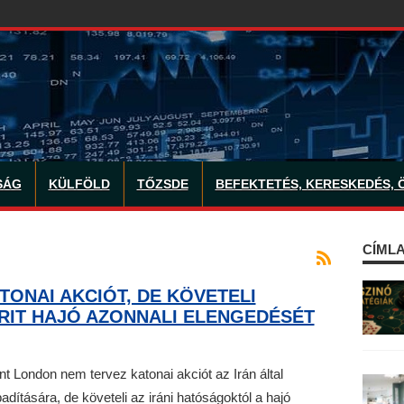
SÁG
KÜLFÖLD
TŐZSDE
BEFEKTETÉS, KERESKEDÉS, 
CÍMLA
ONAI AKCIÓT, DE KÖVETELI
RIT HAJÓ AZONNALI ELENGEDÉSÉT
nt London nem tervez katonai akciót az Irán által
badítására, de követeli az iráni hatóságoktól a hajó