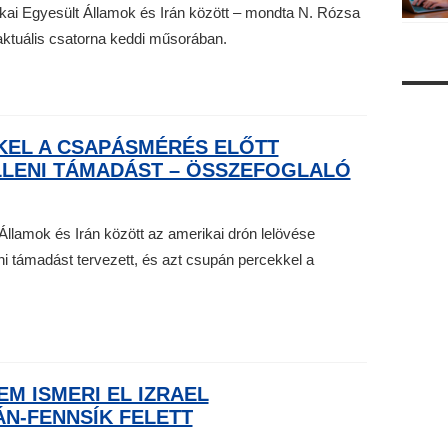
kai Egyesült Államok és Irán között – mondta N. Rózsa
aktuális csatorna keddi műsorában.
EL A CSAPÁSMÉRÉS ELŐTT
ELLENI TÁMADÁST – ÖSSZEFOGLALÓ
Államok és Irán között az amerikai drón lelövése
i támadást tervezett, és azt csupán percekkel a
EM ISMERI EL IZRAEL
N-FENNSÍK FELETT