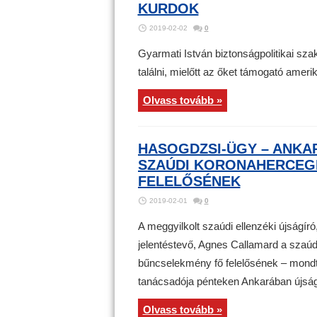
KURDOK
2019-02-02
0
Gyarmati István biztonságpolitikai sza
találni, mielőtt az őket támogató ameri
Olvass tovább »
HASOGDZSI-ÜGY – ANKAR
SZAÚDI KORONAHERCEGE
FELELŐSÉNEK
2019-02-01
0
A meggyilkolt szaúdi ellenzéki újság
jelentéstevő, Agnes Callamard a szaú
bűncselekmény fő felelősének – mondt
tanácsadója pénteken Ankarában újság
Olvass tovább »