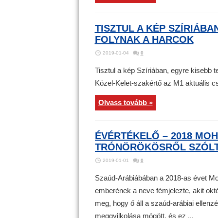
TISZTUL A KÉP SZÍRIÁB
FOLYNAK A HARCOK
2019-01-04
0
Tisztul a kép Szíriában, egyre kisebb 
Közel-Kelet-szakértő az M1 aktuális c
Olvass tovább »
ÉVÉRTÉKELŐ – 2018 MO
TRÓNÖRÖKÖSRŐL SZÓLT
2019-01-01
0
Szaúd-Arábiábában a 2018-as évet Mo
emberének a neve fémjelezte, akit ok
meg, hogy ő áll a szaúd-arábiai ellenz
meggyilkolása mögött, és ez ...