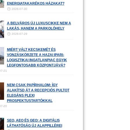
ENERGIATAKARÉKOS HÁZAKAT?
2026-07-30
A BELVÁROS ÚJ LUXUSCIKKE NEM A
LAKÁS, HANEM A PARKOLÓHELY
2026-07-29
MIÉRT VÁLT KECSKEMÉT ÉS
VONZÁSKÖRZETE A HAZAI IPARI-
LOGISZTIKAI INGATLANPIAC EGYIK
LEGFONTOSABB KÖZPONTJÁVÁ?
07-21
NEM CSAK PAPÍRHALOM: ÍGY
ALAKÍTSD ÁT A RECEPCIÓS PULTOT
ELEGÁNS PLEXI
PROSPEKTUSTARTÓKKAL
07-20
SEO, AEO ÉS GEO: A DIGITÁLIS
LÁTHATÓSÁG ÚJ ALAPPILLÉREI