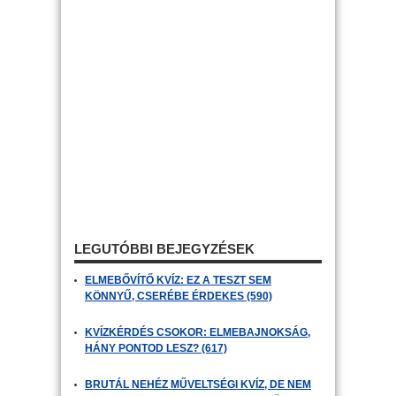
LEGUTÓBBI BEJEGYZÉSEK
ELMEBŐVÍTŐ KVÍZ: EZ A TESZT SEM
KÖNNYŰ, CSERÉBE ÉRDEKES (590)
KVÍZKÉRDÉS CSOKOR: ELMEBAJNOKSÁG,
HÁNY PONTOD LESZ? (617)
BRUTÁL NEHÉZ MŰVELTSÉGI KVÍZ, DE NEM