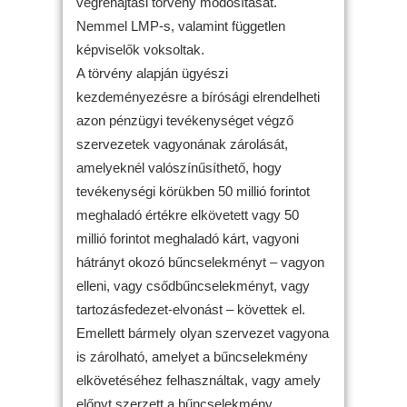
végrehajtási törvény módosítását.
Nemmel LMP-s, valamint független
képviselők voksoltak.
A törvény alapján ügyészi
kezdeményezésre a bírósági elrendelheti
azon pénzügyi tevékenységet végző
szervezetek vagyonának zárolását,
amelyeknél valószínűsíthető, hogy
tevékenységi körükben 50 millió forintot
meghaladó értékre elkövetett vagy 50
millió forintot meghaladó kárt, vagyoni
hátrányt okozó bűncselekményt – vagyon
elleni, vagy csődbűncselekményt, vagy
tartozásfedezet-elvonást – követtek el.
Emellett bármely olyan szervezet vagyona
is zárolható, amelyet a bűncselekmény
elkövetéséhez felhasználtak, vagy amely
előnyt szerzett a bűncselekmény