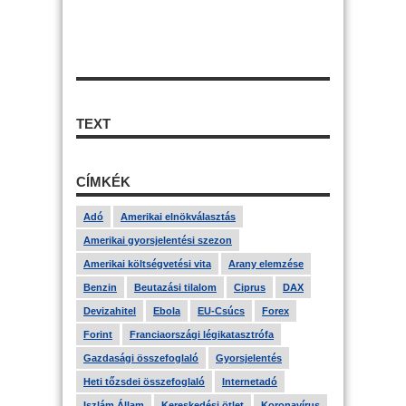
TEXT
CÍMKÉK
Adó
Amerikai elnökválasztás
Amerikai gyorsjelentési szezon
Amerikai költségvetési vita
Arany elemzése
Benzin
Beutazási tilalom
Ciprus
DAX
Devizahitel
Ebola
EU-Csúcs
Forex
Forint
Franciaországi légikatasztrófa
Gazdasági összefoglaló
Gyorsjelentés
Heti tőzsdei összefoglaló
Internetadó
Iszlám Állam
Kereskedési ötlet
Koronavírus