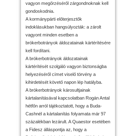
vagyon megőrzéséről zárgondnoknak kell
gondoskodnia.
A kormánypárti előterjesztők
indoklásukban hangsúlyozták: a zárolt
vagyont minden esetben a
brókerbotrányok áldozatainak kártérítésére
kell fordítani.
A brókerbotrányok áldozatainak
kártérítését szolgáló vagyon biztonságba
helyezéséről címet viselő törvény a
kihirdetését követő napon lép hatályba.
A brókerbotrányok károsultjainak
kártalanításával kapcsolatban Rogán Antal
hétfőn arról tájékoztatott, hogy a Buda-
Cashnél a kártalanítás folyamata már 97
százalékban lezárult. A Quaestor esetében
a Fidesz álláspontja az, hogy a