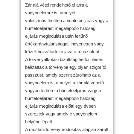
Zár alá vétel rendelhető el arra a
vagyonelemre is, amelyet
valószínűsíthetően a büntetőeljárás vagy a
büntetőeljárást megalapozó hatósági
eljárás megindulása után feltűnő
értékaránytalansággal, ingyenesen vagy
közeli hozzátartozó javára ruháztak át.
A törvényalkotási bizottság hétfői ülésén
beiktattak a törvénybe egy olyan szigorító
passzust, amely szerint zárolható az a
vagyonelem is, amelyet a zár alá vehető
vagyon terhére a büntetőeljárás vagy a
büntetőeljárást megalapozó hatósági
eljárás megindulása előtti egy évben
szereztek vagy amely e vagyonelem
helyébe lépett.
A mostani törvénymódosítás alapján zárolt