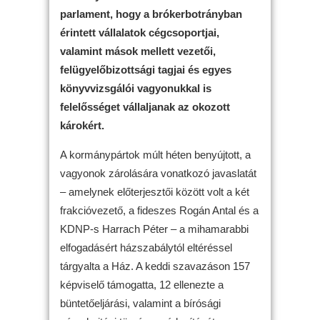
parlament, hogy a brókerbotrányban
érintett vállalatok cégcsoportjai,
valamint mások mellett vezetői,
felügyelőbizottsági tagjai és egyes
könyvvizsgálói vagyonukkal is
felelősséget vállaljanak az okozott
károkért.
A kormánypártok múlt héten benyújtott, a
vagyonok zárolására vonatkozó javaslatát
– amelynek előterjesztői között volt a két
frakcióvezető, a fideszes Rogán Antal és a
KDNP-s Harrach Péter – a mihamarabbi
elfogadásért házszabálytól eltéréssel
tárgyalta a Ház. A keddi szavazáson 157
képviselő támogatta, 12 ellenezte a
büntetőeljárási, valamint a bírósági