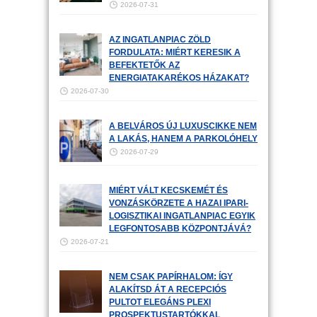
2026-07-31
AZ INGATLANPIAC ZÖLD
FORDULATA: MIÉRT KERESIK A
BEFEKTETŐK AZ
ENERGIATAKARÉKOS HÁZAKAT?
2026-07-30
A BELVÁROS ÚJ LUXUSCIKKE NEM
A LAKÁS, HANEM A PARKOLÓHELY
2026-07-29
MIÉRT VÁLT KECSKEMÉT ÉS
VONZÁSKÖRZETE A HAZAI IPARI-
LOGISZTIKAI INGATLANPIAC EGYIK
LEGFONTOSABB KÖZPONTJÁVÁ?
2026-07-21
NEM CSAK PAPÍRHALOM: ÍGY
ALAKÍTSD ÁT A RECEPCIÓS
PULTOT ELEGÁNS PLEXI
PROSPEKTUSTARTÓKKAL