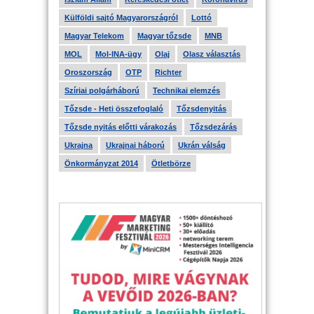
Külföldi sajtó Magyarországról
Lottó
Magyar Telekom
Magyar tőzsde
MNB
MOL
Mol-INA-ügy
Olaj
Olasz választás
Oroszország
OTP
Richter
Szíriai polgárháború
Technikai elemzés
Tőzsde - Heti összefoglaló
Tőzsdenyitás
Tőzsde nyitás előtti várakozás
Tőzsdezárás
Ukrajna
Ukrajnai háború
Ukrán válság
Önkormányzat 2014
Ötletbörze