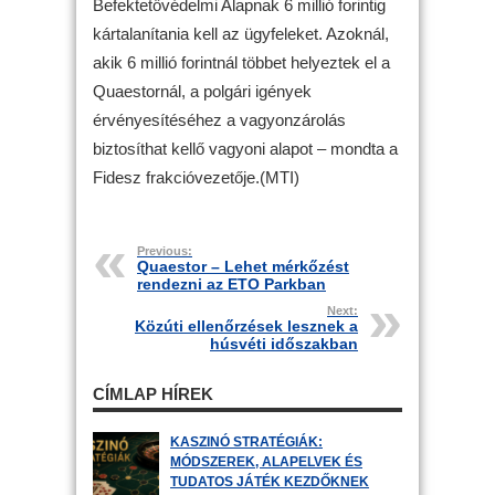
Befektetővédelmi Alapnak 6 millió forintig
kártalanítania kell az ügyfeleket. Azoknál,
akik 6 millió forintnál többet helyeztek el a
Quaestornál, a polgári igények
érvényesítéséhez a vagyonzárolás
biztosíthat kellő vagyoni alapot – mondta a
Fidesz frakcióvezetője.(MTI)
Previous:
Quaestor – Lehet mérkőzést
rendezni az ETO Parkban
Next:
Közúti ellenőrzések lesznek a
húsvéti időszakban
CÍMLAP HÍREK
KASZINÓ STRATÉGIÁK:
MÓDSZEREK, ALAPELVEK ÉS
TUDATOS JÁTÉK KEZDŐKNEK