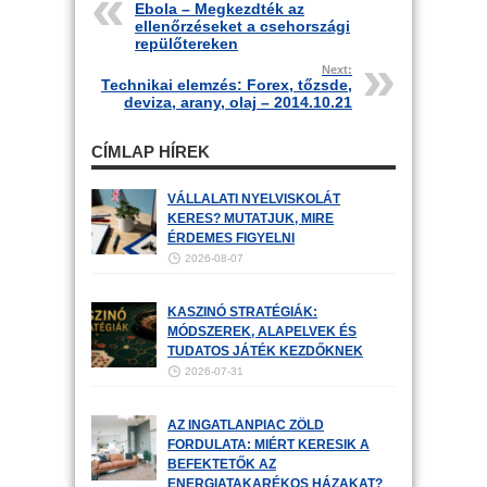
Ebola – Megkezdték az
ellenőrzéseket a csehországi
repülőtereken
Next:
Technikai elemzés: Forex, tőzsde,
deviza, arany, olaj – 2014.10.21
CÍMLAP HÍREK
VÁLLALATI NYELVISKOLÁT
KERES? MUTATJUK, MIRE
ÉRDEMES FIGYELNI
2026-08-07
KASZINÓ STRATÉGIÁK:
MÓDSZEREK, ALAPELVEK ÉS
TUDATOS JÁTÉK KEZDŐKNEK
2026-07-31
AZ INGATLANPIAC ZÖLD
FORDULATA: MIÉRT KERESIK A
BEFEKTETŐK AZ
ENERGIATAKARÉKOS HÁZAKAT?