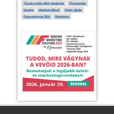
Tőzsde nyitás előtti várakozás
Tőzsdezárás
Ukrajna
Ukrajnai háború
Ukrán válság
Önkormányzat 2014
Ötletbörze