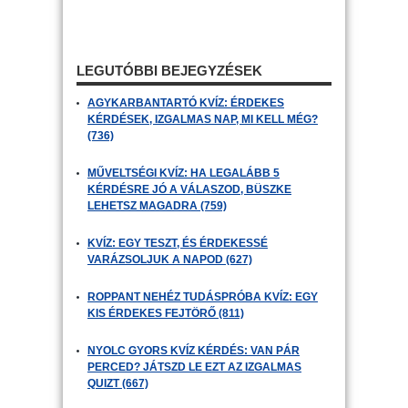
LEGUTÓBBI BEJEGYZÉSEK
AGYKARBANTARTÓ KVÍZ: ÉRDEKES
KÉRDÉSEK, IZGALMAS NAP, MI KELL MÉG?
(736)
MŰVELTSÉGI KVÍZ: HA LEGALÁBB 5
KÉRDÉSRE JÓ A VÁLASZOD, BÜSZKE
LEHETSZ MAGADRA (759)
KVÍZ: EGY TESZT, ÉS ÉRDEKESSÉ
VARÁZSOLJUK A NAPOD (627)
ROPPANT NEHÉZ TUDÁSPRÓBA KVÍZ: EGY
KIS ÉRDEKES FEJTÖRŐ (811)
NYOLC GYORS KVÍZ KÉRDÉS: VAN PÁR
PERCED? JÁTSZD LE EZT AZ IZGALMAS
QUIZT (667)