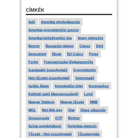
CÍMKÉK
Adó
Amerikai elnökválasztás
Amerikai gyorsjelentési szezon
Amerikai költségvetési vita
Arany elemzése
Benzin
Beutazási tilalom
Ciprus
DAX
Devizahitel
Ebola
EU-Csúcs
Forex
Forint
Franciaországi légikatasztrófa
Gazdasági összefoglaló
Gyorsjelentés
Heti tőzsdei összefoglaló
Internetadó
Iszlám Állam
Kereskedési ötlet
Koronavírus
Külföldi sajtó Magyarországról
Lottó
Magyar Telekom
Magyar tőzsde
MNB
MOL
Mol-INA-ügy
Olaj
Olasz választás
Oroszország
OTP
Richter
Szíriai polgárháború
Technikai elemzés
Tőzsde - Heti összefoglaló
Tőzsdenyitás