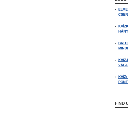
ELME
CSER
KVÍZ
HÁNY
BRUT
MIND
KVÍZ-
VÁLAS
KVÍZ
PONTO
FIND