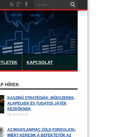
ÖTLETEK
KAPCSOLAT
P HÍREK
KASZINÓ STRATÉGIÁK: MÓDSZEREK,
ALAPELVEK ÉS TUDATOS JÁTÉK
KEZDŐKNEK
2026-07-31
AZ INGATLANPIAC ZÖLD FORDULATA:
MIÉRT KERESIK A BEFEKTETŐK AZ