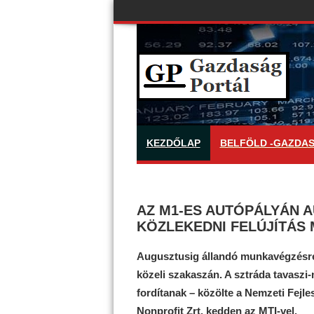
KEZDŐLAP
BELFÖLD -GAZDA
AZ M1-ES AUTÓPÁLYÁN 
KÖZLEKEDNI FELÚJÍTÁS 
Augusztusig állandó munkavégzésre 
közeli szakaszán. A sztráda tavaszi-n
fordítanak – közölte a Nemzeti Fejl
Nonprofit Zrt. kedden az MTI-vel.