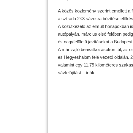
A közös közlemény szerint emellett a f
a sztráda 2×3 sávosra bővítése előkész
A közútkezelő az elmúlt hónapokban i
autópályán, március első felében pedi
és nagyfelületű javításokat a Budapes
A már zajló beavatkozásokon túl, az o
es Hegyeshalom felé vezető oldalán, 2
valamint egy 11,75 kilométeres szak
sávfelújítást – írták.