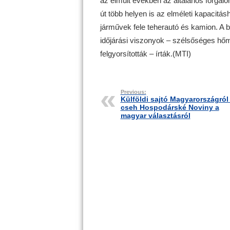
az elmúlt években az általános forga
út több helyen is az elméleti kapacitásh
járművek fele teherautó és kamion. A b
időjárási viszonyok – szélsőséges hő
felgyorsították – írták.(MTI)
Previous:
Külföldi sajtó Magyarországról
cseh Hospodárské Noviny a
magyar választásról