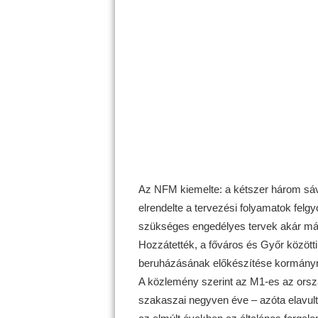
Az NFM kiemelte: a kétszer három sávra
elrendelte a tervezési folyamatok felg
szükséges engedélyes tervek akár már 
Hozzátették, a főváros és Győr között
beruházásának előkészítése kormányren
A közlemény szerint az M1-es az orszá
szakaszai negyven éve – azóta elavult 