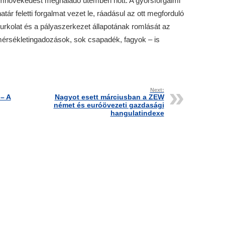
lomnövekedést meghaladó ütemben nőtt. A gyorsforgalmi
atár feletti forgalmat vezet le, ráadásul az ott megforduló
urkolat és a pályaszerkezet állapotának romlását az
mérsékletingadozások, sok csapadék, fagyok – is
Next:
 – A
Nagyot esett márciusban a ZEW
német és euróövezeti gazdasági
hangulatindexe