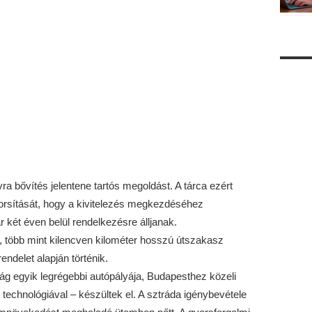
 bővítés jelentene tartós megoldást. A tárca ezért
yorsítását, hogy a kivitelezés megkezdéséhez
két éven belül rendelkezésre álljanak.
i, több mint kilencven kilométer hosszú útszakasz
delet alapján történik.
g egyik legrégebbi autópályája, Budapesthez közeli
technológiával – készültek el. A sztráda igénybevétele