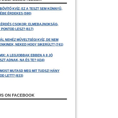
BŐVÍTŐ KVÍZ: EZ A TESZT SEM KÖNNYŰ,
ÉBE ÉRDEKES (590)
KÉRDÉS CSOKOR: ELMEBAJNOKSÁG,
 PONTOD LESZ? (617)
ÁL NEHÉZ MŰVELTSÉGI KVÍZ, DE NEM
ENKINEK, NEKED HOGY SIKERÜLT? (741)
MIX: A LEGJOBBAK EBBEN A 8 JÓ
ZT ADNAK, NA ÉS TE? (434)
: MOST MUTASD MEG MIT TUDSZ! HÁNY
D LETT? (633)
 US ON FACEBOOK