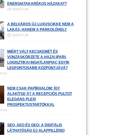
ENERGIATAKARÉKOS HÁZAKAT?
2026-07-30
A BELVÁROS ÚJ LUXUSCIKKE NEM A
LAKÁS, HANEM A PARKOLÓHELY
2026-07-29
MIÉRT VÁLT KECSKEMÉT ÉS
VONZÁSKÖRZETE A HAZAI IPARI-
LOGISZTIKAI INGATLANPIAC EGYIK
LEGFONTOSABB KÖZPONTJÁVÁ?
07-21
NEM CSAK PAPÍRHALOM: ÍGY
ALAKÍTSD ÁT A RECEPCIÓS PULTOT
ELEGÁNS PLEXI
PROSPEKTUSTARTÓKKAL
07-20
SEO, AEO ÉS GEO: A DIGITÁLIS
LÁTHATÓSÁG ÚJ ALAPPILLÉREI