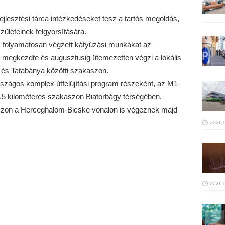
ejlesztési tárca intézkedéseket tesz a tartós megoldás,
ületeinek felgyorsítására.
s folyamatosan végzett kátyúzási munkákat az
g megkezdte és augusztusig ütemezetten végzi a lokális
t és Tatabánya közötti szakaszon.
rszágos komplex útfelújítási program részeként, az M1-
,5 kilométeres szakaszon Biatorbágy térségében,
aszon a Herceghalom-Bicske vonalon is végeznek majd
2026-
2026-