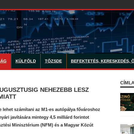
SÁG
KÜLFÖLD
TŐZSDE
BEFEKTETÉS, KERESKEDÉS, 
CÍMLA
AUGUSZTUSIG NEHEZEBB LESZ
MIATT
lehet számítani az M1-es autópálya fővároshoz
yári javítására mintegy 4,5 milliárd forintot
esztési Minisztérium (NFM) és a Magyar Közút