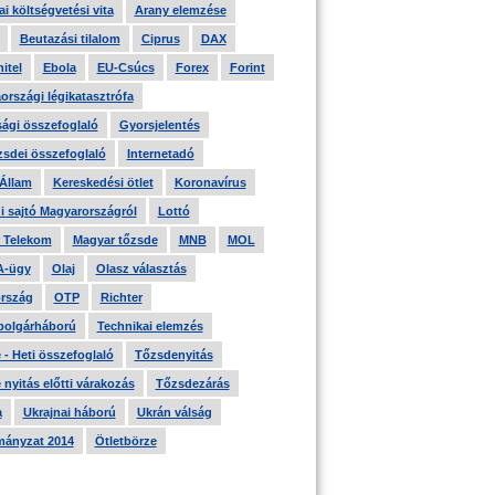
i költségvetési vita
Arany elemzése
Beutazási tilalom
Ciprus
DAX
itel
Ebola
EU-Csúcs
Forex
Forint
országi légikatasztrófa
ági összefoglaló
Gyorsjelentés
zsdei összefoglaló
Internetadó
 Állam
Kereskedési ötlet
Koronavírus
i sajtó Magyarországról
Lottó
 Telekom
Magyar tőzsde
MNB
MOL
A-ügy
Olaj
Olasz választás
rszág
OTP
Richter
 polgárháború
Technikai elemzés
- Heti összefoglaló
Tőzsdenyitás
nyitás előtti várakozás
Tőzsdezárás
a
Ukrajnai háború
Ukrán válság
ányzat 2014
Ötletbörze