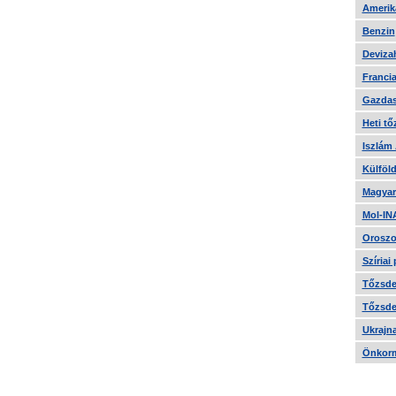
Amerika
Benzin
Devizah
Francia
Gazdas
Heti tő
Iszlám
Külföld
Magyar
Mol-IN
Oroszo
Szíriai
Tőzsde 
Tőzsde 
Ukrajn
Önkorm