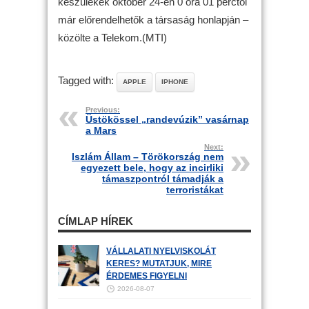
készülékek október 24-én 0 óra 01 perctől
már előrendelhetők a társaság honlapján –
közölte a Telekom.(MTI)
Tagged with:
APPLE
IPHONE
Previous:
Üstökössel „randevúzik” vasárnap
a Mars
Next:
Iszlám Állam – Törökország nem
egyezett bele, hogy az incirliki
támaszpontról támadják a
terroristákat
CÍMLAP HÍREK
VÁLLALATI NYELVISKOLÁT
KERES? MUTATJUK, MIRE
ÉRDEMES FIGYELNI
2026-08-07