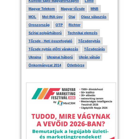
Külföldi sajtó Magyarországról
Lottó
Magyar Telekom
Magyar tőzsde
MNB
MOL
Mol-INA-ügy
Olaj
Olasz választás
Oroszország
OTP
Richter
Szíriai polgárháború
Technikai elemzés
Tőzsde - Heti összefoglaló
Tőzsdenyitás
Tőzsde nyitás előtti várakozás
Tőzsdezárás
Ukrajna
Ukrajnai háború
Ukrán válság
Önkormányzat 2014
Ötletbörze