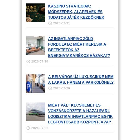
KASZINÓ STRATÉGIÁK:
MÓDSZEREK, ALAPELVEK ÉS
TUDATOS JÁTÉK KEZDŐKNEK
2026-07-31
AZ INGATLANPIAC ZÖLD
FORDULATA: MIÉRT KERESIK A
BEFEKTETŐK AZ
ENERGIATAKARÉKOS HÁZAKAT?
2026-07-30
A BELVÁROS ÚJ LUXUSCIKKE NEM
A LAKÁS, HANEM A PARKOLÓHELY
2026-07-29
MIÉRT VÁLT KECSKEMÉT ÉS
VONZÁSKÖRZETE A HAZAI IPARI-
LOGISZTIKAI INGATLANPIAC EGYIK
LEGFONTOSABB KÖZPONTJÁVÁ?
2026-07-21