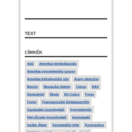
TEXT
CÍMKÉK
Adó
Amerikai elnökválasztás
Amerikai gyorsjelentési szezon
Amerikai költségvetési vita
Arany elemzése
Benzin
Beutazási tilalom
Ciprus
DAX
Devizahitel
Ebola
EU-Csúcs
Forex
Forint
Franciaországi légikatasztrófa
Gazdasági összefoglaló
Gyorsjelentés
Heti tőzsdei összefoglaló
Internetadó
Iszlám Állam
Kereskedési ötlet
Koronavírus