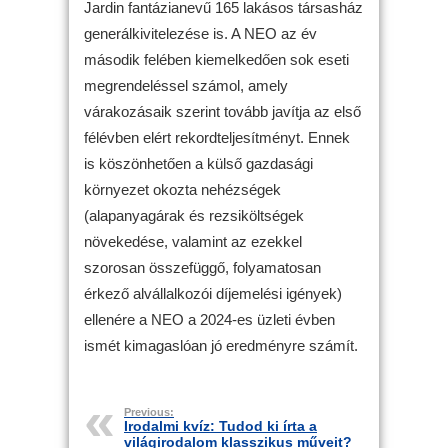
Jardin fantázianevű 165 lakásos társasház
generálkivitelezése is. A NEO az év
második felében kiemelkedően sok eseti
megrendeléssel számol, amely
várakozásaik szerint tovább javítja az első
félévben elért rekordteljesítményt. Ennek
is köszönhetően a külső gazdasági
környezet okozta nehézségek
(alapanyagárak és rezsiköltségek
növekedése, valamint az ezekkel
szorosan összefüggő, folyamatosan
érkező alvállalkozói díjemelési igények)
ellenére a NEO a 2024-es üzleti évben
ismét kimagaslóan jó eredményre számít.
Previous:
Irodalmi kvíz: Tudod ki írta a
világirodalom klasszikus műveit?