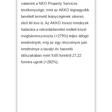
valamint a NEO Property Services
tevékenysége, mint az AKKO legnagyobb
bevételt termelő leánycégének sikeres
első fél éve is. Az AKKO Invest mindezek
hatására a rekordárbevétel mellett közel
megháromszorozta (+279%) teljes átfogó
eredményét, míg az egy részvényre jutó
eredménye a tavalyi év hasonló
időszakában mért 9,65 forintról 27,22
forintra ugrott (+282%).