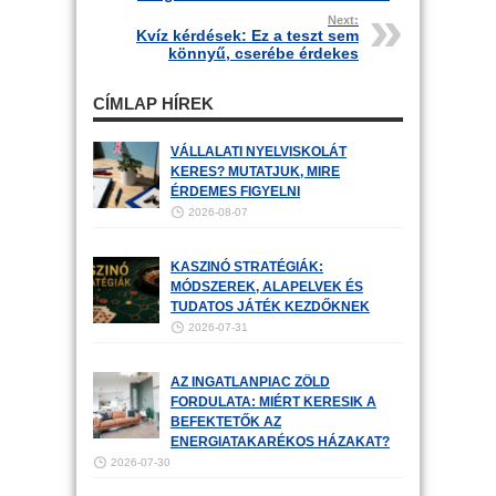
Next:
Kvíz kérdések: Ez a teszt sem
könnyű, cserébe érdekes
CÍMLAP HÍREK
VÁLLALATI NYELVISKOLÁT
KERES? MUTATJUK, MIRE
ÉRDEMES FIGYELNI
2026-08-07
KASZINÓ STRATÉGIÁK:
MÓDSZEREK, ALAPELVEK ÉS
TUDATOS JÁTÉK KEZDŐKNEK
2026-07-31
AZ INGATLANPIAC ZÖLD
FORDULATA: MIÉRT KERESIK A
BEFEKTETŐK AZ
ENERGIATAKARÉKOS HÁZAKAT?
2026-07-30