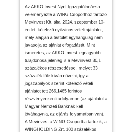
Az AKKO Invest Nyrt. Igazgatótanácsa
véleményezte a WING Csoporthoz tartozó
Mevinvest Kft. által 2024. szeptember 10-
én tett kötelező nyilvános vételi ajánlatot,
mely alapján a testület egyhangúlag nem
javasolja az ajánlat elfogadását. Mint
ismeretes, az AKKO Invest legnagyobb
tulajdonosa jelenleg is a Mevinvest 30,1
százalékos részesedéssel, melyet 33
százalék fölé kíván növelni, így a
jogszabályok szerint kötelező vételi
ajánlatot tett 266,1465 forintos
részvényenkénti árfolyamon (az ajánlatot a
Magyar Nemzeti Banknak kell
jóváhagynia, az eljárás folyamatban van).
A Mevinvest a WING Csoportba tartozik, a
WINGHOLDING Zrt. 100 százalékos