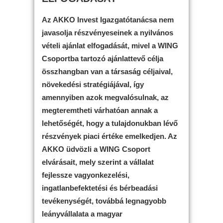
Az AKKO Invest Igazgatótanácsa nem
javasolja részvényeseinek a nyilvános
vételi ajánlat elfogadását, mivel a WING
Csoportba tartozó ajánlattevő célja
összhangban van a társaság céljaival,
növekedési stratégiájával, így
amennyiben azok megvalósulnak, az
megteremtheti várhatóan annak a
lehetőségét, hogy a tulajdonukban lévő
részvények piaci értéke emelkedjen. Az
AKKO üdvözli a WING Csoport
elvárásait, mely szerint a vállalat
fejlessze vagyonkezelési,
ingatlanbefektetési és bérbeadási
tevékenységét, továbbá legnagyobb
leányvállalata a magyar