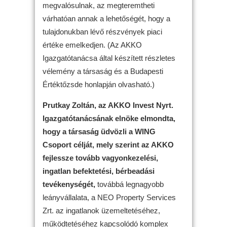
megvalósulnak, az megteremtheti
várhatóan annak a lehetőségét, hogy a
tulajdonukban lévő részvények piaci
értéke emelkedjen. (Az AKKO
Igazgatótanácsa által készített részletes
vélemény a társaság és a Budapesti
Értéktőzsde honlapján olvasható.)
Prutkay Zoltán, az AKKO Invest Nyrt.
Igazgatótanácsának elnöke elmondta,
hogy a társaság üdvözli a WING
Csoport célját, mely szerint az AKKO
fejlessze tovább vagyonkezelési,
ingatlan befektetési, bérbeadási
tevékenységét,
továbbá legnagyobb
leányvállalata, a NEO Property Services
Zrt. az ingatlanok üzemeltetéséhez,
működtetéséhez kapcsolódó komplex