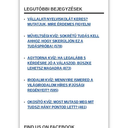
LEGUTÓBBI BEJEGYZÉSEK
VÁLLALATI NYELVISKOLÁT KERES?
MUTATJUK, MIRE ÉRDEMES FIGYELNI
MŰVELTSÉGI KVÍZ: SOKRÉTŰ TUDÁS KELL
AHHOZ, HOGY SIKERÜLJÖN EZ A
TUDÁSPRÓBA! (578)
AGYTORNA KVÍZ: HA LEGALÁBB 5
KÉRDÉSRE JÓ A VÁLASZOD, BÜSZKE
LEHETSZ MAGADRA (873)
IRODALMI KVÍZ: MENNYIRE ISMERED A
VILÁGIRODALOM HÍRES IFJÚSÁGI
REGÉNYEIT? (595)
OKOSÍTÓ KVÍZ: MOST MUTASD MEG MIT
TUDSZ! HÁNY PONTOD LETT? (461)
FIND US ON FACEBOOK