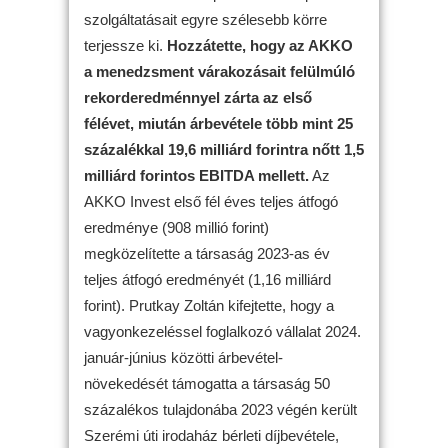
szolgáltatásait egyre szélesebb körre
terjessze ki.
Hozzátette, hogy az AKKO
a menedzsment várakozásait felülmúló
rekorderedménnyel zárta az első
félévet, miután árbevétele több mint 25
százalékkal 19,6 milliárd forintra nőtt 1,5
milliárd forintos EBITDA mellett.
Az
AKKO Invest első fél éves teljes átfogó
eredménye (908 millió forint)
megközelítette a társaság 2023-as év
teljes átfogó eredményét (1,16 milliárd
forint). Prutkay Zoltán kifejtette, hogy a
vagyonkezeléssel foglalkozó vállalat 2024.
január-június közötti árbevétel-
növekedését támogatta a társaság 50
százalékos tulajdonába 2023 végén került
Szerémi úti irodaház bérleti díjbevétele,