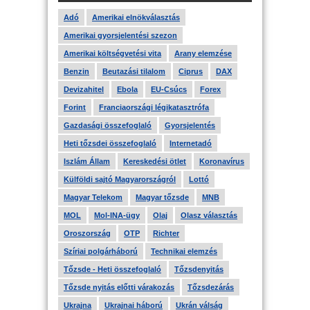
Adó
Amerikai elnökválasztás
Amerikai gyorsjelentési szezon
Amerikai költségvetési vita
Arany elemzése
Benzin
Beutazási tilalom
Ciprus
DAX
Devizahitel
Ebola
EU-Csúcs
Forex
Forint
Franciaországi légikatasztrófa
Gazdasági összefoglaló
Gyorsjelentés
Heti tőzsdei összefoglaló
Internetadó
Iszlám Állam
Kereskedési ötlet
Koronavírus
Külföldi sajtó Magyarországról
Lottó
Magyar Telekom
Magyar tőzsde
MNB
MOL
Mol-INA-ügy
Olaj
Olasz választás
Oroszország
OTP
Richter
Szíriai polgárháború
Technikai elemzés
Tőzsde - Heti összefoglaló
Tőzsdenyitás
Tőzsde nyitás előtti várakozás
Tőzsdezárás
Ukrajna
Ukrajnai háború
Ukrán válság