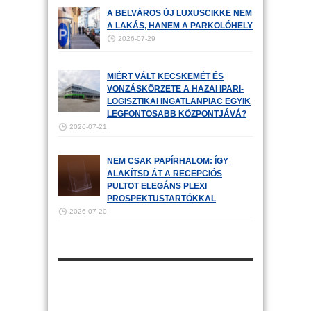
A BELVÁROS ÚJ LUXUSCIKKE NEM
A LAKÁS, HANEM A PARKOLÓHELY
2026-07-29
MIÉRT VÁLT KECSKEMÉT ÉS
VONZÁSKÖRZETE A HAZAI IPARI-
LOGISZTIKAI INGATLANPIAC EGYIK
LEGFONTOSABB KÖZPONTJÁVÁ?
2026-07-21
NEM CSAK PAPÍRHALOM: ÍGY
ALAKÍTSD ÁT A RECEPCIÓS
PULTOT ELEGÁNS PLEXI
PROSPEKTUSTARTÓKKAL
2026-07-20