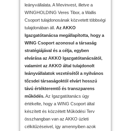
leányvállalata. A Mevinvest, illetve a
WINGHOLDING Veres Tibor, a Wallis
Csoport tulajdonosának közvetett többségi
tulajdonában áll.
Az AKKO
Igazgatótanácsa megállapította, hogy a
WING Csoport azonosul a társaság
stratégiájával és a célja, egyben
elvárása az AKKO Igazgatótanácsától,
valamint az AKKO által tulajdonolt
leányvállalatok vezetésétől a nyilvános
tőzsdei társaságoktól elvárt hosszú
távú értékteremtő és transzparens
működés.
Az Igazgatótanács úgy
értékelte, hogy a WING Csoport által
készített és közzétett Működési Terv
összhangban van az AKKO üzleti
célkitűzéseivel, így amennyiben azok