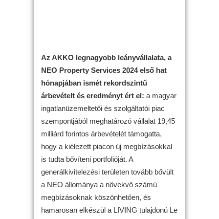
Az AKKO legnagyobb leányvállalata, a
NEO Property Services 2024 első hat
hónapjában ismét rekordszintű
árbevételt és eredményt ért el:
a magyar
ingatlanüzemeltetői és szolgáltatói piac
szempontjából meghatározó vállalat 19,45
milliárd forintos árbevételét támogatta,
hogy a kiélezett piacon új megbízásokkal
is tudta bővíteni portfolióját. A
generálkivitelezési területen tovább bővült
a NEO állománya a növekvő számú
megbízásoknak köszönhetően, és
hamarosan elkészül a LIVING tulajdonú Le