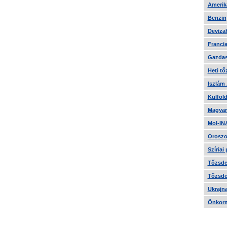
Amerika
Benzin
Devizah
Francia
Gazdas
Heti tő
Iszlám
Külföld
Magyar
Mol-IN
Oroszo
Szíriai
Tőzsde 
Tőzsde 
Ukrajn
Önkorm