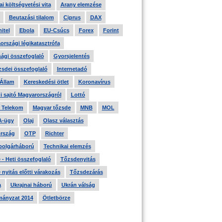
i költségvetési vita
Arany elemzése
Beutazási tilalom
Ciprus
DAX
itel
Ebola
EU-Csúcs
Forex
Forint
országi légikatasztrófa
ági összefoglaló
Gyorsjelentés
zsdei összefoglaló
Internetadó
 Állam
Kereskedési ötlet
Koronavírus
i sajtó Magyarországról
Lottó
 Telekom
Magyar tőzsde
MNB
MOL
A-ügy
Olaj
Olasz választás
rszág
OTP
Richter
 polgárháború
Technikai elemzés
- Heti összefoglaló
Tőzsdenyitás
nyitás előtti várakozás
Tőzsdezárás
a
Ukrajnai háború
Ukrán válság
ányzat 2014
Ötletbörze