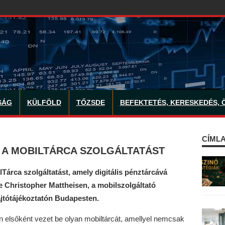
SÁG
KÜLFÖLD
TŐZSDE
BEFEKTETÉS, KERESKEDÉS, 
CÍMLA
A A MOBILTÁRCA SZOLGÁLTATÁST
Tárca szolgáltatást, amely digitális pénztárcává
 be Christopher Mattheisen, a mobilszolgáltató
ajtótájékoztatón Budapesten.
 elsőként vezet be olyan mobiltárcát, amellyel nemcsak