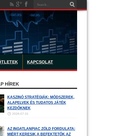
ÖTLETEK
KAPCSOLAT
P HÍREK
KASZINÓ STRATÉGIÁK: MÓDSZEREK,
ALAPELVEK ÉS TUDATOS JÁTÉK
KEZDŐKNEK
2026-07-31
AZ INGATLANPIAC ZÖLD FORDULATA:
MIÉRT KERESIK A BEFEKTETŐK AZ