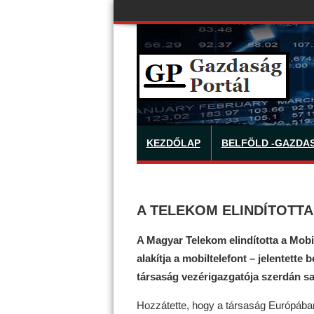
KEZDŐLAP
BELFÖLD -GAZDA
A TELEKOM ELINDÍTOTT
A Magyar Telekom elindította a Mobil
alakítja a mobiltelefont – jelentette
társaság vezérigazgatója szerdán s
Hozzátette, hogy a társaság Európában