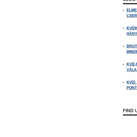
ELME
CSER
KVÍZ
HÁNY
BRUT
MIND
KVÍZ-
VÁLAS
KVÍZ
PONTO
FIND