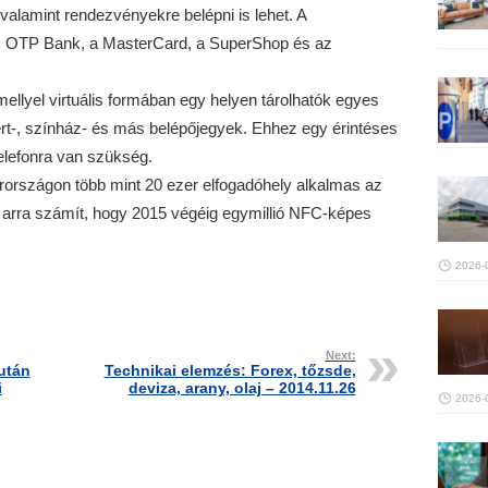
 valamint rendezvényekre belépni is lehet. A
az OTP Bank, a MasterCard, a SuperShop és az
ellyel virtuális formában egy helyen tárolhatók egyes
rt-, színház- és más belépőjegyek. Ehhez egy érintéses
elefonra van szükség.
rországon több mint 20 ezer elfogadóhely alkalmas az
m arra számít, hogy 2015 végéig egymillió NFC-képes
2026-
Next:
után
Technikai elemzés: Forex, tőzsde,
i
deviza, arany, olaj – 2014.11.26
2026-