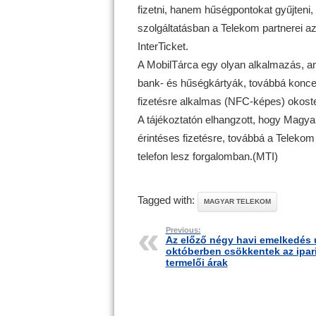
fizetni, hanem hűségpontokat gyűjteni,
szolgáltatásban a Telekom partnerei 
InterTicket.
A MobilTárca egy olyan alkalmazás, am
bank- és hűségkártyák, továbbá konce
fizetésre alkalmas (NFC-képes) okost
A tájékoztatón elhangzott, hogy Magya
érintéses fizetésre, továbbá a Teleko
telefon lesz forgalomban.(MTI)
Tagged with:
MAGYAR TELEKOM
Previous:
Az előző négy havi emelkedés 
októberben csökkentek az ipar
termelői árak