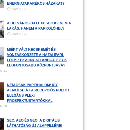
ENERGIATAKARÉKOS HÁZAKAT?
2026-07-30
A BELVÁROS ÚJ LUXUSCIKKE NEM A
LAKÁS, HANEM A PARKOLÓHELY
2026-07-29
MIÉRT VÁLT KECSKEMÉT ÉS
VONZÁSKÖRZETE A HAZAI IPARI-
LOGISZTIKAI INGATLANPIAC EGYIK
LEGFONTOSABB KÖZPONTJÁVÁ?
07-21
NEM CSAK PAPÍRHALOM: ÍGY
ALAKÍTSD ÁT A RECEPCIÓS PULTOT
ELEGÁNS PLEXI
PROSPEKTUSTARTÓKKAL
07-20
SEO, AEO ÉS GEO: A DIGITÁLIS
LÁTHATÓSÁG ÚJ ALAPPILLÉREI