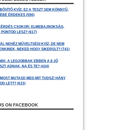
BŐVÍTŐ KVÍZ: EZ A TESZT SEM KÖNNYŰ,
ÉBE ÉRDEKES (590)
KÉRDÉS CSOKOR: ELMEBAJNOKSÁG,
 PONTOD LESZ? (617)
ÁL NEHÉZ MŰVELTSÉGI KVÍZ, DE NEM
ENKINEK, NEKED HOGY SIKERÜLT? (741)
MIX: A LEGJOBBAK EBBEN A 8 JÓ
ZT ADNAK, NA ÉS TE? (434)
: MOST MUTASD MEG MIT TUDSZ! HÁNY
D LETT? (633)
 US ON FACEBOOK