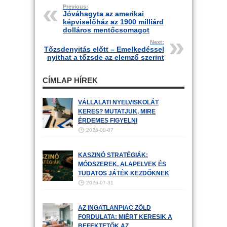
Previous:
Jóváhagyta az amerikai
képviselőház az 1900 milliárd
dolláros mentőcsomagot
Next:
Tőzsdenyitás előtt – Emelkedéssel
nyithat a tőzsde az elemző szerint
CÍMLAP HÍREK
VÁLLALATI NYELVISKOLÁT
KERES? MUTATJUK, MIRE
ÉRDEMES FIGYELNI
2026-08-07
KASZINÓ STRATÉGIÁK:
MÓDSZEREK, ALAPELVEK ÉS
TUDATOS JÁTÉK KEZDŐKNEK
2026-07-31
AZ INGATLANPIAC ZÖLD
FORDULATA: MIÉRT KERESIK A
BEFEKTETŐK AZ