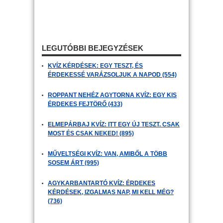
LEGUTÓBBI BEJEGYZÉSEK
KVÍZ KÉRDÉSEK: EGY TESZT, ÉS
ÉRDEKESSÉ VARÁZSOLJUK A NAPOD (554)
ROPPANT NEHÉZ AGYTORNA KVÍZ: EGY KIS
ÉRDEKES FEJTÖRŐ (433)
ELMEPÁRBAJ KVÍZ: ITT EGY ÚJ TESZT. CSAK
MOST ÉS CSAK NEKED! (895)
MŰVELTSÉGI KVÍZ: VAN, AMIBŐL A TÖBB
SOSEM ÁRT (995)
AGYKARBANTARTÓ KVÍZ: ÉRDEKES
KÉRDÉSEK, IZGALMAS NAP, MI KELL MÉG?
(736)