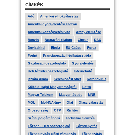
CÍMKÉK
Adó
Amerikai elnökválasztás
Amerikai gyorsjelentési szezon
Amerikai költségvetési vita
Arany elemzése
Benzin
Beutazási tilalom
Ciprus
DAX
Devizahitel
Ebola
EU-Csúcs
Forex
Forint
Franciaországi légikatasztrófa
Gazdasági összefoglaló
Gyorsjelentés
Heti tőzsdei összefoglaló
Internetadó
Iszlám Állam
Kereskedési ötlet
Koronavírus
Külföldi sajtó Magyarországról
Lottó
Magyar Telekom
Magyar tőzsde
MNB
MOL
Mol-INA-ügy
Olaj
Olasz választás
Oroszország
OTP
Richter
Szíriai polgárháború
Technikai elemzés
Tőzsde - Heti összefoglaló
Tőzsdenyitás
Tőzsde nyitás előtti várakozás
Tőzsdezárás