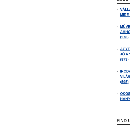
VÁLL
MIRE
MŰVE
AHHO
(578)
AGYT
JÓ A
(873)
IROD
VILÁ
(595)
OKOS
HÁNY
FIND