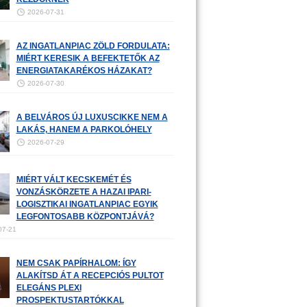
2026-07-31
AZ INGATLANPIAC ZÖLD FORDULATA:
MIÉRT KERESIK A BEFEKTETŐK AZ
ENERGIATAKARÉKOS HÁZAKAT?
2026-07-30
A BELVÁROS ÚJ LUXUSCIKKE NEM A
LAKÁS, HANEM A PARKOLÓHELY
2026-07-29
MIÉRT VÁLT KECSKEMÉT ÉS
VONZÁSKÖRZETE A HAZAI IPARI-
LOGISZTIKAI INGATLANPIAC EGYIK
LEGFONTOSABB KÖZPONTJÁVÁ?
07-21
NEM CSAK PAPÍRHALOM: ÍGY
ALAKÍTSD ÁT A RECEPCIÓS PULTOT
ELEGÁNS PLEXI
PROSPEKTUSTARTÓKKAL