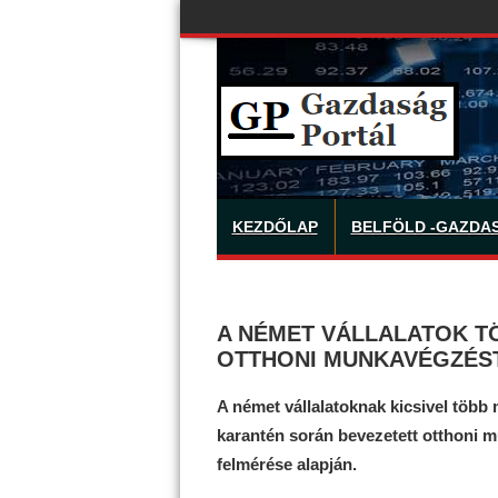
KEZDŐLAP
BELFÖLD -GAZDA
A NÉMET VÁLLALATOK T
OTTHONI MUNKAVÉGZÉS
A német vállalatoknak kicsivel több m
karantén során bevezetett otthoni 
felmérése alapján.