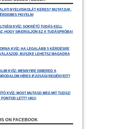
ALATI NYELVISKOLÁT KERES? MUTATJUK,
 ÉRDEMES FIGYELNI
LTSÉGI KVÍZ: SOKRÉTŰ TUDÁS KELL
Z, HOGY SIKERÜLJÖN EZ A TUDÁSPRÓBA!
ORNA KVÍZ: HA LEGALÁBB 5 KÉRDÉSRE
 VÁLASZOD, BÜSZKE LEHETSZ MAGADRA
ALMI KVÍZ: MENNYIRE ISMERED A
GIRODALOM HÍRES IFJÚSÁGI REGÉNYEIT?
ÍTÓ KVÍZ: MOST MUTASD MEG MIT TUDSZ!
 PONTOD LETT? (461)
 US ON FACEBOOK