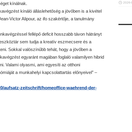
éget kínálnak.
2026-
avégzést kínáló álláslehetőség a jövőben is a kivétel
ean-Victor Alipour, az ifo szakértője, a tanulmány
nkavégzéssel fellépő deficit hosszabb távon hátrányt
s eszköztár sem tudja a kreatív eszmecsere és a
íteni. Sokkal valószínűbb tehát, hogy a jövőben a
nkavégzést egyaránt magában foglaló valamilyen hibrid
i. Valami olyasmi, ami egyesíti az otthoni
iáját a munkahelyi kapcsolattartás előnyeivel” –
20/aufsatz-zeitschrift/homeoffice-waehrend-der-