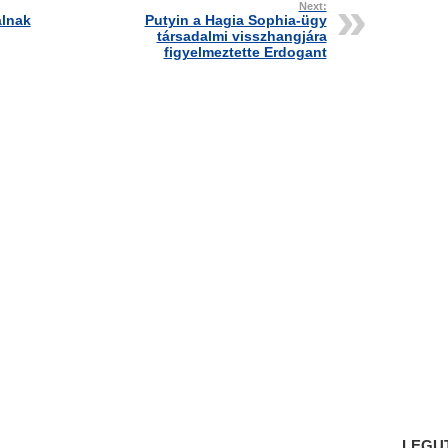
Next:
álnak
Putyin a Hagia Sophia-ügy
társadalmi visszhangjára
figyelmeztette Erdogant
LEGU