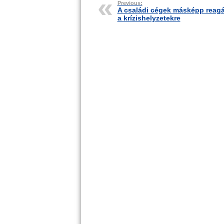
Previous:
A családi cégek másképp reag
a krízishelyzetekre