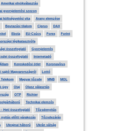
Amerikai elnökválasztás
i gyorsjelentési szezon
i költségvetési vita
Arany elemzése
Beutazási tilalom
Ciprus
DAX
itel
Ebola
EU-Csúcs
Forex
Forint
országi légikatasztrófa
ági összefoglaló
Gyorsjelentés
zsdei összefoglaló
Internetadó
 Állam
Kereskedési ötlet
Koronavírus
i sajtó Magyarországról
Lottó
 Telekom
Magyar tőzsde
MNB
MOL
A-ügy
Olaj
Olasz választás
rszág
OTP
Richter
 polgárháború
Technikai elemzés
- Heti összefoglaló
Tőzsdenyitás
nyitás előtti várakozás
Tőzsdezárás
a
Ukrajnai háború
Ukrán válság