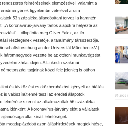
t rendszeres felméréseinek elemzésével, valamint a
s eredményének figyelembe vételével arra a
lalatok 53 százaléka állandósítani tervezi a karantén
. „A koronavírus-járvány tartós alapokra helyezte az
tást” – állapította meg Oliver Falck, az ifo
tási részlegének vezetője, a tanulmány társszerzője.
für Wirtschaftsforschung an der Universität München e.V.)
ek háromnegyede vezette be az otthoni munkavégzést
yvédelmi zárlat idején. A Linkedin szakmai
 németországi tagjainak közel fele jelenleg is otthon
ai és távközlési eszközberuházást igényelt az átállás
is valószínűtlenné teszi az eredeti állapotok
2026-
 ifo felmérése szerint az alkalmazottak 56 százaléka
tna időnként. A koronavírus-járvány előtt a vállalatok
ajlandósága által kínált lehetőséget.
 óta megduplázódott azon álláshirdetések megtekintése,