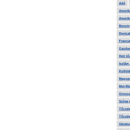
Adó
Amerika
Amerika
Benzin
Devizah
Francia
Gazdas
Heti tő
Iszlám
Külföld
Magyar
Mol-IN
Oroszo
Szíriai
Tőzsde 
Tőzsde 
Ukrajn