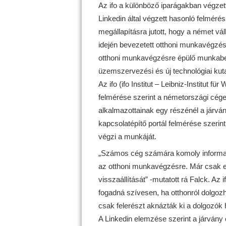
Az ifo a különböző iparágakban végzet
Linkedin által végzett hasonló felméré
megállapításra jutott, hogy a német vál
idején bevezetett otthoni munkavégzést
otthoni munkavégzésre épülő munkabeosz
üzemszervezési és új technológiai kuta
Az ifo (ifo Institut – Leibniz-Institut 
felmérése szerint a németországi cég
alkalmazottainak egy részénél a járván
kapcsolatépítő portál felmérése szerint
végzi a munkáját.
„Számos cég számára komoly informatik
az otthoni munkavégzésre. Már csak ez 
visszaállítását” -mutatott rá Falck. Az
fogadná szívesen, ha otthonról dolgozha
csak felerészt aknázták ki a dolgozók h
A Linkedin elemzése szerint a járvány