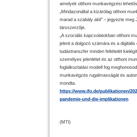
amelyek otthoni munkavégzési lehetős
„Mindazonáltal a kizárólag otthoni munk
marad a szabály alól” – jegyezte meg J
társszerzője.
„A szociális kapcsolatokban otthoni mu
jelent a dolgozó számára és a digitáli
tudástranszfer minden feltételét kielég
személyes jelenlétet és az otthoni mu
foglalkoztatási modell fog meghonosodn
munkavégzés rugalmasságát és autonóm
mondta.
https://www.ifo.de/publikationen/20
pandemie-und-die-implikationen
(MTI)