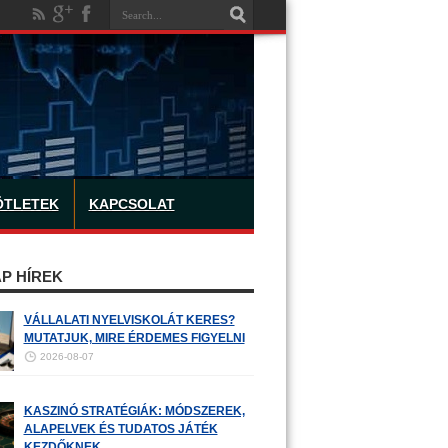
ÖTLETEK
KAPCSOLAT
P HÍREK
VÁLLALATI NYELVISKOLÁT KERES?
MUTATJUK, MIRE ÉRDEMES FIGYELNI
2026-08-07
KASZINÓ STRATÉGIÁK: MÓDSZEREK,
ALAPELVEK ÉS TUDATOS JÁTÉK
KEZDŐKNEK