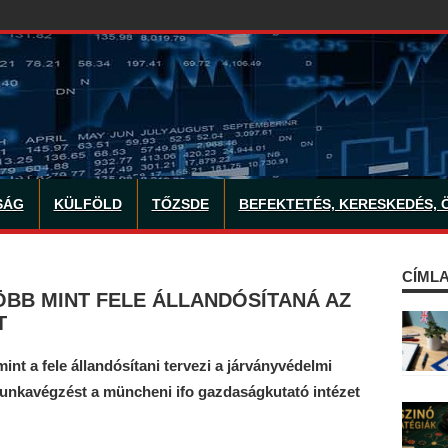
SÁG
KÜLFÖLD
TŐZSDE
BEFEKTETÉS, KERESKEDÉS, 
CÍMLA
ÖBB MINT FELE ÁLLANDÓSÍTANÁ AZ
T
int a fele állandósítani tervezi a járványvédelmi
munkavégzést a müncheni ifo gazdaságkutató intézet