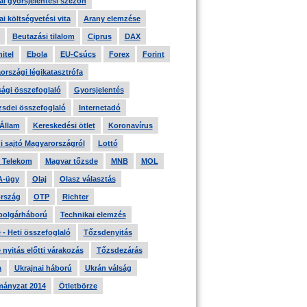
i gyorsjelentési szezon
i költségvetési vita
Arany elemzése
Beutazási tilalom
Ciprus
DAX
itel
Ebola
EU-Csúcs
Forex
Forint
országi légikatasztrófa
ági összefoglaló
Gyorsjelentés
zsdei összefoglaló
Internetadó
 Állam
Kereskedési ötlet
Koronavírus
i sajtó Magyarországról
Lottó
 Telekom
Magyar tőzsde
MNB
MOL
A-ügy
Olaj
Olasz választás
rszág
OTP
Richter
 polgárháború
Technikai elemzés
- Heti összefoglaló
Tőzsdenyitás
nyitás előtti várakozás
Tőzsdezárás
a
Ukrajnai háború
Ukrán válság
ányzat 2014
Ötletbörze