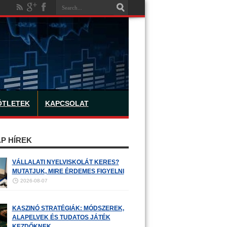
ÖTLETEK
KAPCSOLAT
P HÍREK
VÁLLALATI NYELVISKOLÁT KERES?
MUTATJUK, MIRE ÉRDEMES FIGYELNI
2026-08-07
KASZINÓ STRATÉGIÁK: MÓDSZEREK,
ALAPELVEK ÉS TUDATOS JÁTÉK
KEZDŐKNEK