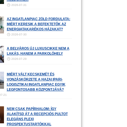
2026-07-31
AZ INGATLANPIAC ZÖLD FORDULATA:
MIÉRT KERESIK A BEFEKTETŐK AZ
ENERGIATAKARÉKOS HÁZAKAT?
2026-07-30
A BELVÁROS ÚJ LUXUSCIKKE NEM A
LAKÁS, HANEM A PARKOLÓHELY
2026-07-29
MIÉRT VÁLT KECSKEMÉT ÉS
VONZÁSKÖRZETE A HAZAI IPARI-
LOGISZTIKAI INGATLANPIAC EGYIK
LEGFONTOSABB KÖZPONTJÁVÁ?
07-21
NEM CSAK PAPÍRHALOM: ÍGY
ALAKÍTSD ÁT A RECEPCIÓS PULTOT
ELEGÁNS PLEXI
PROSPEKTUSTARTÓKKAL