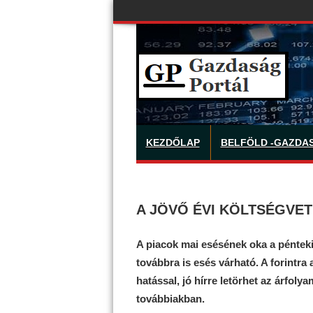
KEZDŐLAP
BELFÖLD -GAZDA
A JÖVŐ ÉVI KÖLTSÉGVET
A piacok mai esésének oka a pénteki 
továbbra is esés várható. A forintra 
hatással, jó hírre letörhet az árfol
továbbiakban.