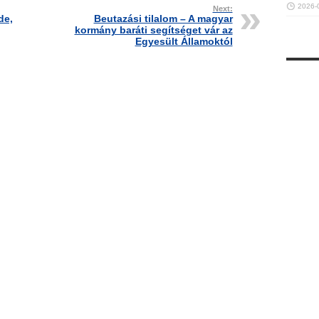
2026-
Next:
de,
Beutazási tilalom – A magyar
kormány baráti segítséget vár az
Egyesült Államoktól