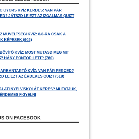
C GYORS KVÍZ KÉRDÉS: VAN PÁR
ED? JÁTSZD LE EZT AZ IZGALMAS QUIZT
 MŰVELTSÉGI KVÍZ: 8/8-RA CSAK A
K KÉPESEK (602)
BŐVÍTŐ KVÍZ: MOST MUTASD MEG MIT
! HÁNY PONTOD LETT? (780)
ARBANTARTÓ KVÍZ: VAN PÁR PERCED?
D LE EZT AZ ÉRDEKES QUIZT (518)
ALATI NYELVISKOLÁT KERES? MUTATJUK,
 ÉRDEMES FIGYELNI
 US ON FACEBOOK