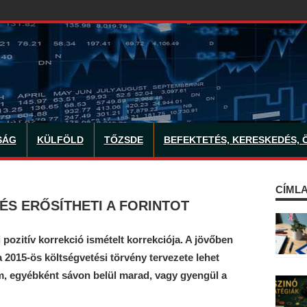
SÁG
KÜLFÖLD
TŐZSDE
BEFEKTETÉS, KERESKEDÉS, 
CÍMLA
ÉS ERŐSÍTHETI A FORINTOT
pozitív korrekció ismételt korrekciója. A jövőben
a 2015-ös költségvetési törvény tervezete lehet
yam, egyébként sávon belül marad, vagy gyengül a