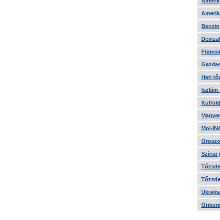
Amerika
Amerika
Benzin
Devizah
Francia
Gazdas
Heti tő
Iszlám
Külföld
Magyar
Mol-IN
Oroszo
Szíriai
Tőzsde 
Tőzsde 
Ukrajn
Önkorm