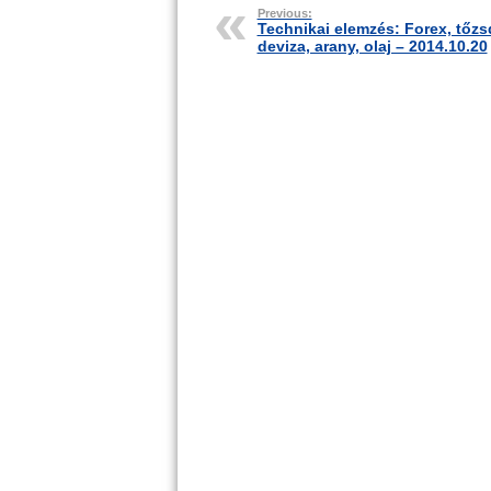
Previous:
Technikai elemzés: Forex, tőzs
deviza, arany, olaj – 2014.10.20