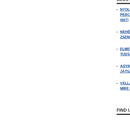
NYOL
PERC
(667)
NEHÉZ
ZSENI
ELME
TUDSZ
AGYK
JÁTSZ
VÁLL
MIRE
FIND