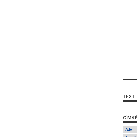
TEXT
CÍMK
Adó