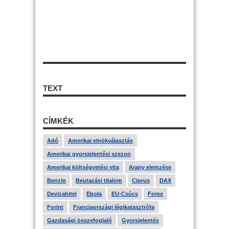
TEXT
CÍMKÉK
Adó
Amerikai elnökválasztás
Amerikai gyorsjelentési szezon
Amerikai költségvetési vita
Arany elemzése
Benzin
Beutazási tilalom
Ciprus
DAX
Devizahitel
Ebola
EU-Csúcs
Forex
Forint
Franciaországi légikatasztrófa
Gazdasági összefoglaló
Gyorsjelentés