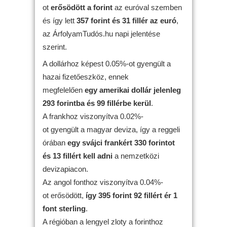
ot
erősödött
a forint
az euróval szemben
és így lett
357 forint és 31 fillér az euró
,
az ÁrfolyamTudós.hu napi jelentése
szerint.
A dollárhoz képest 0.05%-ot gyengült a
hazai fizetőeszköz, ennek
megfelelően
egy amerikai dollár jelenleg
293 forintba és 99 fillérbe kerül
.
A frankhoz viszonyítva 0.02%-
ot gyengült a magyar deviza, így a reggeli
órában
egy svájci frankért 330 forintot
és 13 fillért kell adni
a nemzetközi
devizapiacon.
Az angol fonthoz viszonyítva 0.04%-
ot erősödött,
így 395 forint 92 fillért ér 1
font sterling
.
A régióban a lengyel zloty a forinthoz