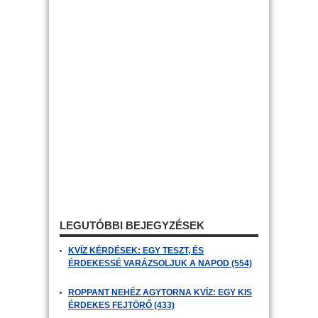
LEGUTÓBBI BEJEGYZÉSEK
KVÍZ KÉRDÉSEK: EGY TESZT, ÉS
ÉRDEKESSÉ VARÁZSOLJUK A NAPOD (554)
ROPPANT NEHÉZ AGYTORNA KVÍZ: EGY KIS
ÉRDEKES FEJTÖRŐ (433)