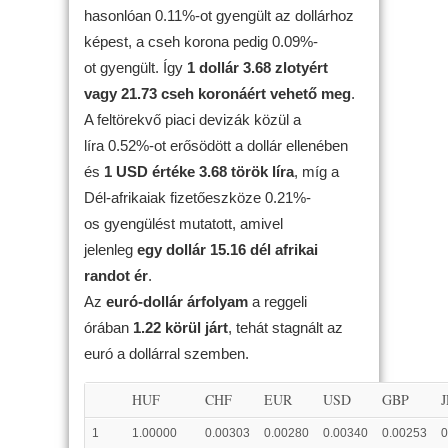
hasonlóan 0.11%-ot gyengült az dollárhoz
képest, a cseh korona pedig 0.09%-
ot gyengült. Így
1 dollár 3.68 zlotyért
vagy 21.73 cseh koronáért vehető meg
.
A feltörekvő piaci devizák közül a
líra 0.52%-ot erősödött a dollár ellenében
és
1 USD értéke 3.68 török líra
, míg a
Dél-afrikaiak fizetőeszköze 0.21%-
os gyengülést mutatott, amivel
jelenleg
egy dollár 15.16 dél afrikai
randot ér
.
Az
euró-dollár árfolyam
a reggeli
órában
1.22 körül járt
, tehát stagnált az
euró a dollárral szemben.
HUF
CHF
EUR
USD
GBP
1
1.00000
0.00303
0.00280
0.00340
0.00253
0