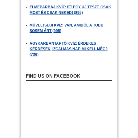
ELMEPÁRBAJ KVÍZ: ITT EGY ÚJ TESZT. CSAK
MOST ÉS CSAK NEKED! (895)
MŰVELTSÉGI KVÍZ: VAN, AMIBŐL A TÖBB
SOSEM ÁRT (995)
AGYKARBANTARTÓ KVÍZ: ÉRDEKES
KÉRDÉSEK, IZGALMAS NAP, MI KELL MÉG?
(736)
FIND US ON FACEBOOK