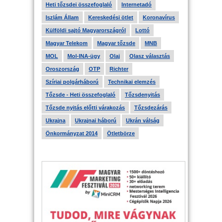
Heti tőzsdei összefoglaló
Internetadó
Iszlám Állam
Kereskedési ötlet
Koronavírus
Külföldi sajtó Magyarországról
Lottó
Magyar Telekom
Magyar tőzsde
MNB
MOL
Mol-INA-ügy
Olaj
Olasz választás
Oroszország
OTP
Richter
Szíriai polgárháború
Technikai elemzés
Tőzsde - Heti összefoglaló
Tőzsdenyitás
Tőzsde nyitás előtti várakozás
Tőzsdezárás
Ukrajna
Ukrajnai háború
Ukrán válság
Önkormányzat 2014
Ötletbörze