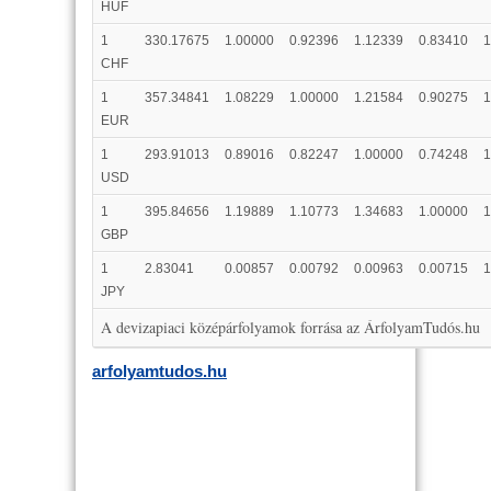
HUF
1
330.17675
1.00000
0.92396
1.12339
0.83410
1
CHF
1
357.34841
1.08229
1.00000
1.21584
0.90275
1
EUR
1
293.91013
0.89016
0.82247
1.00000
0.74248
1
USD
1
395.84656
1.19889
1.10773
1.34683
1.00000
1
GBP
1
2.83041
0.00857
0.00792
0.00963
0.00715
1
JPY
A devizapiaci középárfolyamok forrása az ÁrfolyamTudós.hu
arfolyamtudos.hu