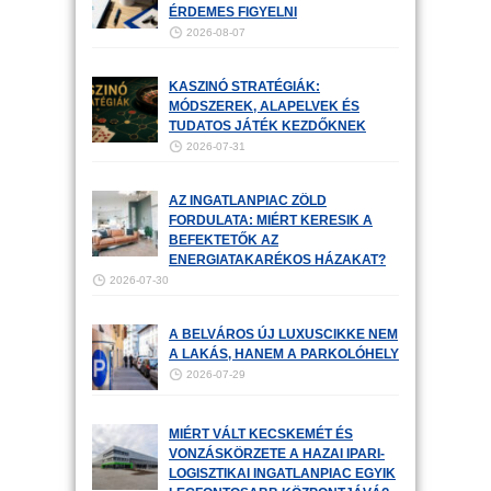
ÉRDEMES FIGYELNI
2026-08-07
KASZINÓ STRATÉGIÁK:
MÓDSZEREK, ALAPELVEK ÉS
TUDATOS JÁTÉK KEZDŐKNEK
2026-07-31
AZ INGATLANPIAC ZÖLD
FORDULATA: MIÉRT KERESIK A
BEFEKTETŐK AZ
ENERGIATAKARÉKOS HÁZAKAT?
2026-07-30
A BELVÁROS ÚJ LUXUSCIKKE NEM
A LAKÁS, HANEM A PARKOLÓHELY
2026-07-29
MIÉRT VÁLT KECSKEMÉT ÉS
VONZÁSKÖRZETE A HAZAI IPARI-
LOGISZTIKAI INGATLANPIAC EGYIK