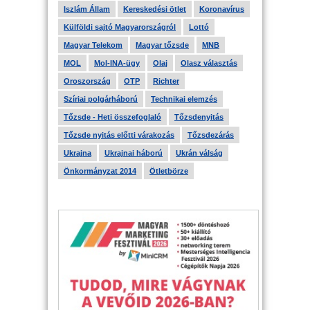
Iszlám Állam
Kereskedési ötlet
Koronavírus
Külföldi sajtó Magyarországról
Lottó
Magyar Telekom
Magyar tőzsde
MNB
MOL
Mol-INA-ügy
Olaj
Olasz választás
Oroszország
OTP
Richter
Szíriai polgárháború
Technikai elemzés
Tőzsde - Heti összefoglaló
Tőzsdenyitás
Tőzsde nyitás előtti várakozás
Tőzsdezárás
Ukrajna
Ukrajnai háború
Ukrán válság
Önkormányzat 2014
Ötletbörze