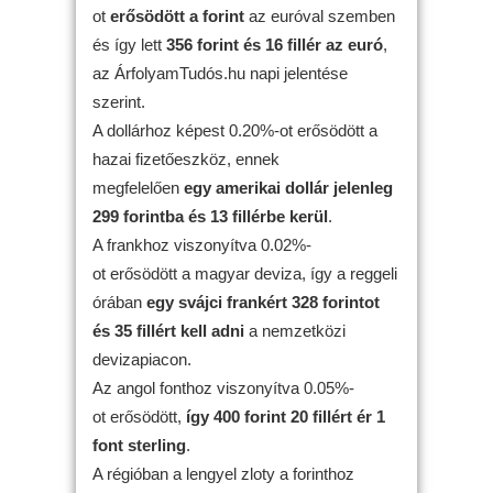
ot
erősödött
a forint
az euróval szemben
és így lett
356 forint és 16 fillér az euró
,
az ÁrfolyamTudós.hu napi jelentése
szerint.
A dollárhoz képest 0.20%-ot erősödött a
hazai fizetőeszköz, ennek
megfelelően
egy amerikai dollár jelenleg
299 forintba és 13 fillérbe kerül
.
A frankhoz viszonyítva 0.02%-
ot erősödött a magyar deviza, így a reggeli
órában
egy svájci frankért 328 forintot
és 35 fillért kell adni
a nemzetközi
devizapiacon.
Az angol fonthoz viszonyítva 0.05%-
ot erősödött,
így 400 forint 20 fillért ér 1
font sterling
.
A régióban a lengyel zloty a forinthoz