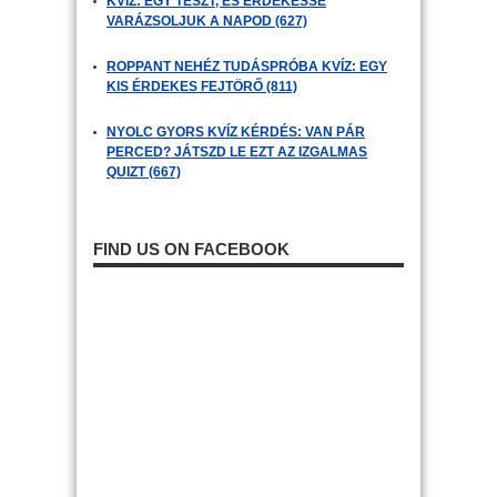
KVÍZ: EGY TESZT, ÉS ÉRDEKESSÉ
VARÁZSOLJUK A NAPOD (627)
ROPPANT NEHÉZ TUDÁSPRÓBA KVÍZ: EGY
KIS ÉRDEKES FEJTÖRŐ (811)
NYOLC GYORS KVÍZ KÉRDÉS: VAN PÁR
PERCED? JÁTSZD LE EZT AZ IZGALMAS
QUIZT (667)
FIND US ON FACEBOOK