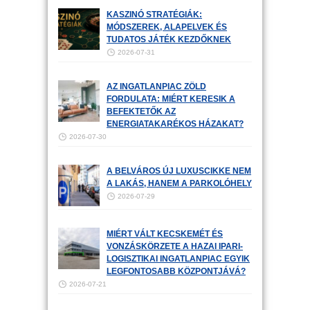
KASZINÓ STRATÉGIÁK:
MÓDSZEREK, ALAPELVEK ÉS
TUDATOS JÁTÉK KEZDŐKNEK
2026-07-31
AZ INGATLANPIAC ZÖLD
FORDULATA: MIÉRT KERESIK A
BEFEKTETŐK AZ
ENERGIATAKARÉKOS HÁZAKAT?
2026-07-30
A BELVÁROS ÚJ LUXUSCIKKE NEM
A LAKÁS, HANEM A PARKOLÓHELY
2026-07-29
MIÉRT VÁLT KECSKEMÉT ÉS
VONZÁSKÖRZETE A HAZAI IPARI-
LOGISZTIKAI INGATLANPIAC EGYIK
LEGFONTOSABB KÖZPONTJÁVÁ?
2026-07-21