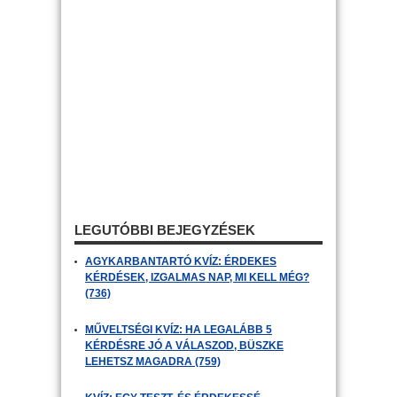
LEGUTÓBBI BEJEGYZÉSEK
AGYKARBANTARTÓ KVÍZ: ÉRDEKES
KÉRDÉSEK, IZGALMAS NAP, MI KELL MÉG?
(736)
MŰVELTSÉGI KVÍZ: HA LEGALÁBB 5
KÉRDÉSRE JÓ A VÁLASZOD, BÜSZKE
LEHETSZ MAGADRA (759)