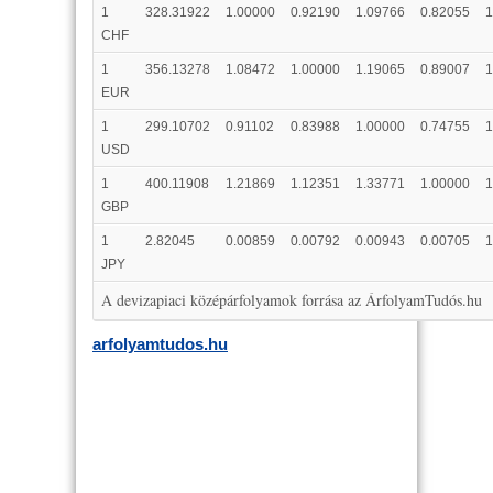
1
328.31922
1.00000
0.92190
1.09766
0.82055
1
CHF
1
356.13278
1.08472
1.00000
1.19065
0.89007
1
EUR
1
299.10702
0.91102
0.83988
1.00000
0.74755
1
USD
1
400.11908
1.21869
1.12351
1.33771
1.00000
1
GBP
1
2.82045
0.00859
0.00792
0.00943
0.00705
1
JPY
A devizapiaci középárfolyamok forrása az ÁrfolyamTudós.hu
arfolyamtudos.hu