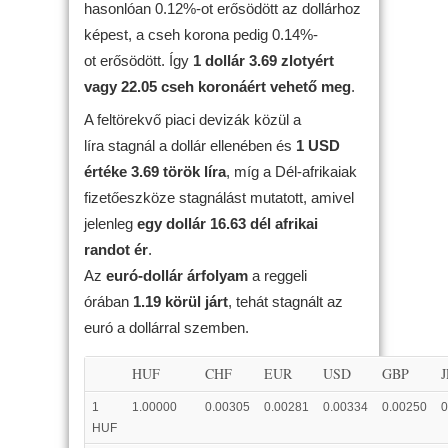
hasonlóan 0.12%-ot erősödött az dollárhoz
képest, a cseh korona pedig 0.14%-
ot erősödött. Így
1 dollár 3.69 zlotyért
vagy 22.05 cseh koronáért vehető meg
.
A feltörekvő piaci devizák közül a
líra stagnál a dollár ellenében és
1 USD
értéke 3.69 török líra
, míg a Dél-afrikaiak
fizetőeszköze stagnálást mutatott, amivel
jelenleg
egy dollár 16.63 dél afrikai
randot ér
.
Az
euró-dollár árfolyam
a reggeli
órában
1.19 körül járt
, tehát stagnált az
euró a dollárral szemben.
HUF
CHF
EUR
USD
GBP
1
1.00000
0.00305
0.00281
0.00334
0.00250
0
HUF