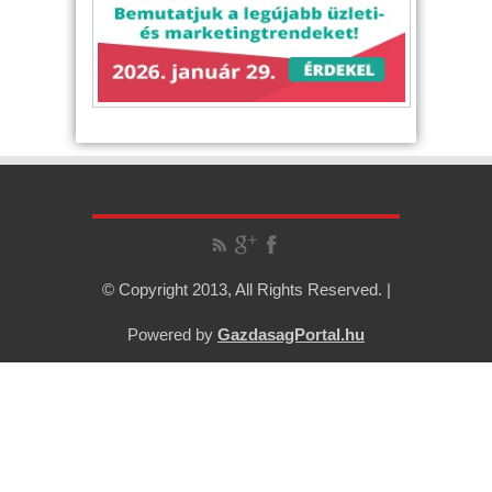
© Copyright 2013, All Rights Reserved. |
Powered by
GazdasagPortal.hu