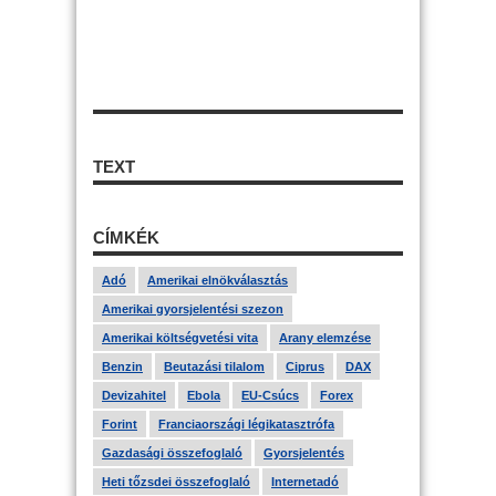
TEXT
CÍMKÉK
Adó
Amerikai elnökválasztás
Amerikai gyorsjelentési szezon
Amerikai költségvetési vita
Arany elemzése
Benzin
Beutazási tilalom
Ciprus
DAX
Devizahitel
Ebola
EU-Csúcs
Forex
Forint
Franciaországi légikatasztrófa
Gazdasági összefoglaló
Gyorsjelentés
Heti tőzsdei összefoglaló
Internetadó