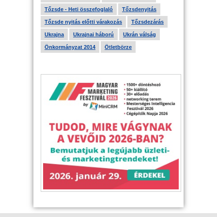
Tőzsde - Heti összefoglaló
Tőzsdenyitás
Tőzsde nyitás előtti várakozás
Tőzsdezárás
Ukrajna
Ukrajnai háború
Ukrán válság
Önkormányzat 2014
Ötletbörze