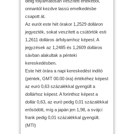
délig folyamatosan veszített értékéből,
onnantól kezdve lassú emelkedésbe
csapott át.
Az eurót este hét órakor 1,2529 dolláron
jegyezték, sokat veszített a csütörtök esti
1,2611 dolláros árfolyamhoz képest. A
jegyzések az 1,2485 és 1,2609 dolláros
sávban alakultak a pénteki
kereskedésben.
Este hét órára a napi kereskedést indító
(péntek, GMT 00.00 óra) értékéhez képest
az euró 0,63 százalékkal gyengült a
dollárhoz képest. A forinthoz képest a
dollár 0,63, az euró pedig 0,01 százalékkal
erősödött, míg a japán jen 1,98, a svájci
frank pedig 0,01 százalékkal gyengült.
(MTI)