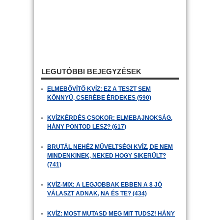
LEGUTÓBBI BEJEGYZÉSEK
ELMEBŐVÍTŐ KVÍZ: EZ A TESZT SEM
KÖNNYŰ, CSERÉBE ÉRDEKES (590)
KVÍZKÉRDÉS CSOKOR: ELMEBAJNOKSÁG,
HÁNY PONTOD LESZ? (617)
BRUTÁL NEHÉZ MŰVELTSÉGI KVÍZ, DE NEM
MINDENKINEK, NEKED HOGY SIKERÜLT?
(741)
KVÍZ-MIX: A LEGJOBBAK EBBEN A 8 JÓ
VÁLASZT ADNAK, NA ÉS TE? (434)
KVÍZ: MOST MUTASD MEG MIT TUDSZ! HÁNY