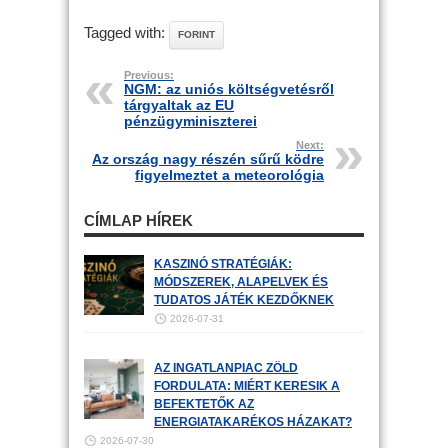
Tagged with:
FORINT
Previous:
NGM: az uniós költségvetésről
tárgyaltak az EU
pénzügyminiszterei
Next:
Az ország nagy részén sűrű ködre
figyelmeztet a meteorológia
CÍMLAP HÍREK
KASZINÓ STRATÉGIÁK:
MÓDSZEREK, ALAPELVEK ÉS
TUDATOS JÁTÉK KEZDŐKNEK
2026-07-31
AZ INGATLANPIAC ZÖLD
FORDULATA: MIÉRT KERESIK A
BEFEKTETŐK AZ
ENERGIATAKARÉKOS HÁZAKAT?
2026-07-30