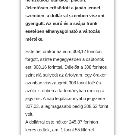
Jelentősen erősödött a japán jennel
szemben, a dollárral szemben viszont
gyengült. Az euró és a svájci frank
esetében elhanyagolható a változás
mértéke.
Este hét órakor az euró 308,12 forinton
forgott, szinte megegyezően a csütörtök
esti 308,16 forinttal. Délelőtt a 308 forintos
szint alá süllyedt az árfolyam, egy órakor
azonban visszaugrott 308 forint fölé és
azóta is ebben a tartományban mozog a
jegyzés. A nap legalacsonyabb jegyzése
307,03, a legmagasabb pedig 308,62 forint
volt.
A dollárral este hétkor 245,87 forinton
kereskedtek, ami 1 forint 55 fillérrel