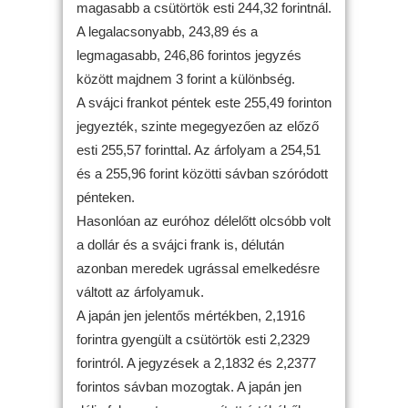
magasabb a csütörtök esti 244,32 forintnál.
A legalacsonyabb, 243,89 és a
legmagasabb, 246,86 forintos jegyzés
között majdnem 3 forint a különbség.
A svájci frankot péntek este 255,49 forinton
jegyezték, szinte megegyezően az előző
esti 255,57 forinttal. Az árfolyam a 254,51
és a 255,96 forint közötti sávban szóródott
pénteken.
Hasonlóan az euróhoz délelőtt olcsóbb volt
a dollár és a svájci frank is, délután
azonban meredek ugrással emelkedésre
váltott az árfolyamuk.
A japán jen jelentős mértékben, 2,1916
forintra gyengült a csütörtök esti 2,2329
forintról. A jegyzések a 2,1832 és 2,2377
forintos sávban mozogtak. A japán jen