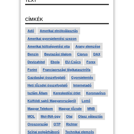
TEXT
CÍMKÉK
Adó
Amerikai elnökválasztás
Amerikai gyorsjelentési szezon
Amerikai költségvetési vita
Arany elemzése
Benzin
Beutazási tilalom
Ciprus
DAX
Devizahitel
Ebola
EU-Csúcs
Forex
Forint
Franciaországi légikatasztrófa
Gazdasági összefoglaló
Gyorsjelentés
Heti tőzsdei összefoglaló
Internetadó
Iszlám Állam
Kereskedési ötlet
Koronavírus
Külföldi sajtó Magyarországról
Lottó
Magyar Telekom
Magyar tőzsde
MNB
MOL
Mol-INA-ügy
Olaj
Olasz választás
Oroszország
OTP
Richter
Szíriai polgárháború
Technikai elemzés