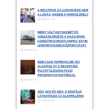
A BELVÁROS ÚJ LUXUSCIKKE NEM
A LAKÁS, HANEM A PARKOLÓHELY
2026-07-29
MIÉRT VÁLT KECSKEMÉT ÉS
VONZÁSKÖRZETE A HAZAI IPARI-
LOGISZTIKAI INGATLANPIAC EGYIK
LEGFONTOSABB KÖZPONTJÁVÁ?
2026-07-21
NEM CSAK PAPÍRHALOM: ÍGY
ALAKÍTSD ÁT A RECEPCIÓS
PULTOT ELEGÁNS PLEXI
PROSPEKTUSTARTÓKKAL
2026-07-20
SEO, AEO ÉS GEO: A DIGITÁLIS
LÁTHATÓSÁG ÚJ ALAPPILLÉREI
2026-07-16