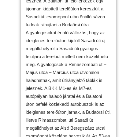
lesznek. A Balatoni út felől érkezők egy
újonnan kiépített terelőúton keresztül, a
Sasadi úti csomópont után önálló sávon
tudnak ráhajtani a Budaörsi útra.
A gyalogosokat érintő változás, hogy az
ideiglenes terelőúton kijelölt Sasadi úti új
megállóhelyről a Sasadi úti gyalogos
felüljáró a terelőút mellett nem közelíthető
meg. A gyalogosok a Rimaszombati út –
Május utca – Március utca útvonalon
haladhatnak, amit útirányjelző táblák is
jeleznek. A BKK M1-es és M7-es
autópályán haladó járatai és a Balatoni
úton befelé közlekedő autóbuszok is az
ideiglenes terelőúton járnak, a Budaörsi úti,
illetve Rimaszombati úti Sasadi út
megállóhelyet az Alsó Beregszász utcai
csomópont közelébe helyezik át. Az 53-as,