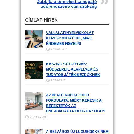
Jobbik: a termelést támogató
adórendszerre van szükség
CÍMLAP HÍREK
VÁLLALATI NYELVISKOLÁT
KERES? MUTATJUK, MIRE
ÉRDEMES FIGYELNI
2026-08-07
KASZINÓ STRATÉGIÁK:
MÓDSZEREK, ALAPELVEK ÉS
TUDATOS JÁTÉK KEZDŐKNEK
2026-07-31
AZ INGATLANPIAC ZÖLD
FORDULATA: MIÉRT KERESIK A
BEFEKTETŐK AZ
ENERGIATAKARÉKOS HÁZAKAT?
2026-07-30
A BELVÁROS ÚJ LUXUSCIKKE NEM