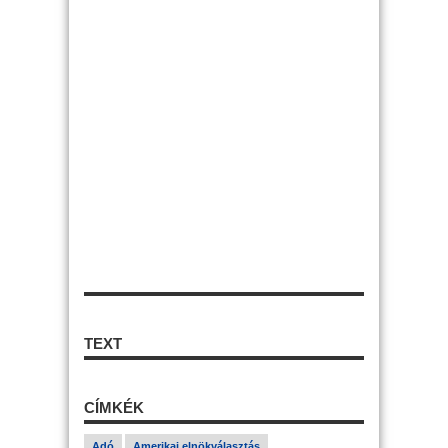
TEXT
CÍMKÉK
Adó
Amerikai elnökválasztás