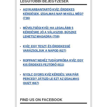
LEGUTÓBBI BEJEGYZÉSEK
AGYKARBANTARTÓ KVÍZ: ÉRDEKES
KÉRDÉSEK, IZGALMAS NAP, MI KELL MÉG?
(736)
MŰVELTSÉGI KVÍZ: HA LEGALÁBB 5
KÉRDÉSRE JÓ A VÁLASZOD, BÜSZKE
LEHETSZ MAGADRA (759)
KVÍZ: EGY TESZT, ÉS ÉRDEKESSÉ
VARÁZSOLJUK A NAPOD (627)
ROPPANT NEHÉZ TUDÁSPRÓBA KVÍZ: EGY
KIS ÉRDEKES FEJTÖRŐ (811)
NYOLC GYORS KVÍZ KÉRDÉS: VAN PÁR
PERCED? JÁTSZD LE EZT AZ IZGALMAS
QUIZT (667)
FIND US ON FACEBOOK