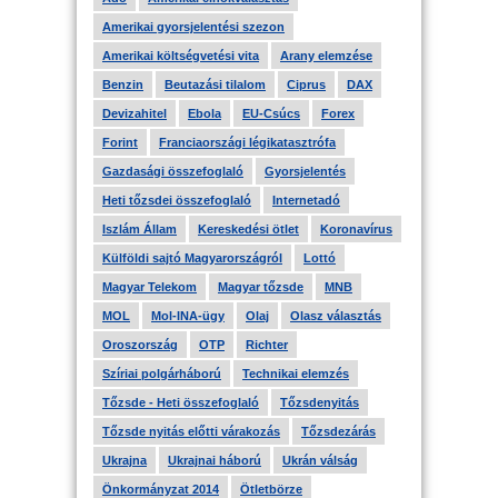
Amerikai gyorsjelentési szezon
Amerikai költségvetési vita
Arany elemzése
Benzin
Beutazási tilalom
Ciprus
DAX
Devizahitel
Ebola
EU-Csúcs
Forex
Forint
Franciaországi légikatasztrófa
Gazdasági összefoglaló
Gyorsjelentés
Heti tőzsdei összefoglaló
Internetadó
Iszlám Állam
Kereskedési ötlet
Koronavírus
Külföldi sajtó Magyarországról
Lottó
Magyar Telekom
Magyar tőzsde
MNB
MOL
Mol-INA-ügy
Olaj
Olasz választás
Oroszország
OTP
Richter
Szíriai polgárháború
Technikai elemzés
Tőzsde - Heti összefoglaló
Tőzsdenyitás
Tőzsde nyitás előtti várakozás
Tőzsdezárás
Ukrajna
Ukrajnai háború
Ukrán válság
Önkormányzat 2014
Ötletbörze