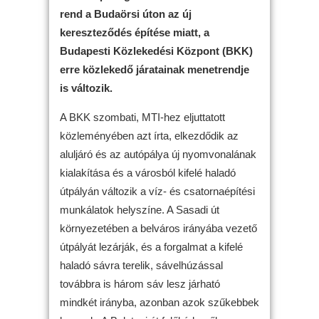
rend a Budaörsi úton az új
kereszteződés építése miatt, a
Budapesti Közlekedési Központ (BKK)
erre közlekedő járatainak menetrendje
is változik.
A BKK szombati, MTI-hez eljuttatott
közleményében azt írta, elkezdődik az
aluljáró és az autópálya új nyomvonalának
kialakítása és a városból kifelé haladó
útpályán változik a víz- és csatornaépítési
munkálatok helyszíne. A Sasadi út
környezetében a belváros irányába vezető
útpályát lezárják, és a forgalmat a kifelé
haladó sávra terelik, sávelhúzással
továbbra is három sáv lesz járható
mindkét irányba, azonban azok szűkebbek