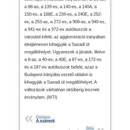
a 88-as, a 139-es, a 140-es, a 140A, a
150-es, a 188E, a 239-es, a 240E, a 252-
es, a 253-as, a 272-es, a 908-as, a 940-es,
a 941-es és a 972-es autóbuszok a
városból kifelé, az agglomeráció irányában
ideiglenesen kihagyják a Sasadi út
megállóhelyet. Ugyanezek a járatok, illetve
a 8-as, a 40-es, a 40E, a 87-es, a 172-es
és a 187-es autóbuszok befelé, azaz a
Budapest irányába vezető oldalon is
kihagyják a Sasadi út megállóhelyet. A
változások várhatóan októberig lesznek
érvényben. (MTI)
Previous:
A számok
Next: