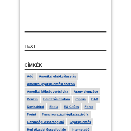
TEXT
CÍMKÉK
Adó
Amerikai elnökválasztás
Amerikai gyorsjelentési szezon
Amerikai költségvetési vita
Arany elemzése
Benzin
Beutazási tilalom
Ciprus
DAX
Devizahitel
Ebola
EU-Csúcs
Forex
Forint
Franciaországi légikatasztrófa
Gazdasági összefoglaló
Gyorsjelentés
Heti tőzsdei összefoglaló
Internetadó