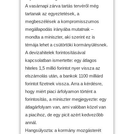
A vasárnapi zárva tartás tervéről még
tartanak az egyeztetések, a
megbeszélések a kompromisszumos
megállapodás irányába mutatnak –
mondta a miniszter, aki szerint ez is
témája lehet a csütörtöki kormányülésnek.
A devizahitelek forintosításával
kapcsolatban ismertette: egy átlagos
hiteles 1,5 millió forintot nyer vissza az
elszámolás után, a bankok 1100 milliárd
forintot fizetnek vissza. Arra a kérdésre,
hogy miért piaci árfolyamon történt a
forintosítás, a miniszter megjegyezte: egy
átlagárfolyam van, ami valóban közel van
a piacihoz, de egy picit azért kedvezőbb
annál.
Hangsúlyozta: a kormány mozgásterét