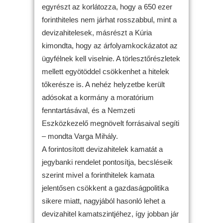
egyrészt az korlátozza, hogy a 650 ezer
forinthiteles nem járhat rosszabbul, mint a
devizahitelesek, másrészt a Kúria
kimondta, hogy az árfolyamkockázatot az
ügyfélnek kell viselnie. A törlesztőrészletek
mellett egyötöddel csökkenhet a hitelek
tőkerésze is. A nehéz helyzetbe került
adósokat a kormány a moratórium
fenntartásával, és a Nemzeti
Eszközkezelő megnövelt forrásaival segíti
– mondta Varga Mihály.
A forintosított devizahitelek kamatát a
jegybanki rendelet pontosítja, becsléseik
szerint mivel a forinthitelek kamata
jelentősen csökkent a gazdaságpolitika
sikere miatt, nagyjából hasonló lehet a
devizahitel kamatszintjéhez, így jobban jár