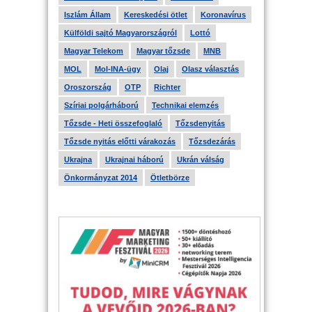
Iszlám Állam
Kereskedési ötlet
Koronavírus
Külföldi sajtó Magyarországról
Lottó
Magyar Telekom
Magyar tőzsde
MNB
MOL
Mol-INA-ügy
Olaj
Olasz választás
Oroszország
OTP
Richter
Szíriai polgárháború
Technikai elemzés
Tőzsde - Heti összefoglaló
Tőzsdenyitás
Tőzsde nyitás előtti várakozás
Tőzsdezárás
Ukrajna
Ukrajnai háború
Ukrán válság
Önkormányzat 2014
Ötletbörze