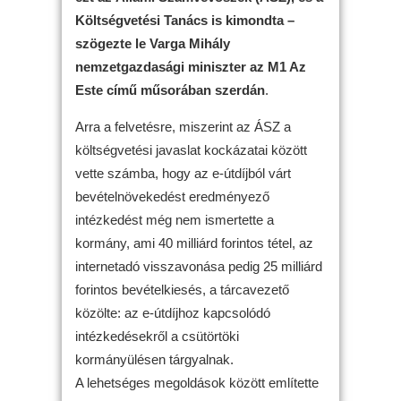
Költségvetési Tanács is kimondta –
szögezte le Varga Mihály
nemzetgazdasági miniszter az M1 Az
Este című műsorában szerdán
.
Arra a felvetésre, miszerint az ÁSZ a
költségvetési javaslat kockázatai között
vette számba, hogy az e-útdíjból várt
bevételnövekedést eredményező
intézkedést még nem ismertette a
kormány, ami 40 milliárd forintos tétel, az
internetadó visszavonása pedig 25 milliárd
forintos bevételkiesés, a tárcavezető
közölte: az e-útdíjhoz kapcsolódó
intézkedésekről a csütörtöki
kormányülésen tárgyalnak.
A lehetséges megoldások között említette