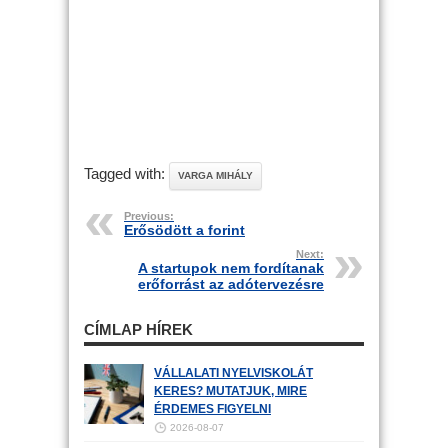
Tagged with:
VARGA MIHÁLY
Previous:
Erősödött a forint
Next:
A startupok nem fordítanak
erőforrást az adótervezésre
CÍMLAP HÍREK
VÁLLALATI NYELVISKOLÁT
KERES? MUTATJUK, MIRE
ÉRDEMES FIGYELNI
2026-08-07