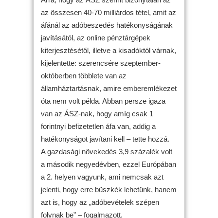
az összesen 40-70 milliárdos tétel, amit az
áfánál az adóbeszedés hatékonyságának
javításától, az online pénztárgépek
kiterjesztésétől, illetve a kisadóktól várnak,
kijelentette: szerencsére szeptember-
októberben többlete van az
államháztartásnak, amire emberemlékezet
óta nem volt példa. Abban persze igaza
van az ÁSZ-nak, hogy amíg csak 1
forintnyi befizetetlen áfa van, addig a
hatékonyságot javítani kell – tette hozzá.
A gazdasági növekedés 3,9 százalék volt
a második negyedévben, ezzel Európában
a 2. helyen vagyunk, ami nemcsak azt
jelenti, hogy erre büszkék lehetünk, hanem
azt is, hogy az „adóbevételek szépen
folynak be” – fogalmazott.