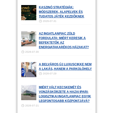
KASZINÓ STRATÉGIÁK:
MÓDSZEREK, ALAPELVEK ÉS
TUDATOS JÁTÉK KEZDŐKNEK
2026-07-31
AZ INGATLANPIAC ZÖLD
FORDULATA: MIÉRT KERESIK A
BEFEKTETŐK AZ
ENERGIATAKARÉKOS HÁZAKAT?
2026-07-30
A BELVÁROS ÚJ LUXUSCIKKE NEM
A LAKÁS, HANEM A PARKOLÓHELY
2026-07-29
MIÉRT VÁLT KECSKEMÉT ÉS
VONZÁSKÖRZETE A HAZAI IPARI-
LOGISZTIKAI INGATLANPIAC EGYIK
LEGFONTOSABB KÖZPONTJÁVÁ?
2026-07-21