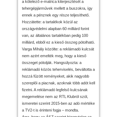
a kötelező e-matrica kiterjesztését a
tehergépjárművek mellett a buszokra, így
ennek a pénznek egy része teljesíthető.
Hozzátette: a tartalékok közül az
országvédelmi alapban 60 milliárd forint
van, az általános tartalékban pedig 100
milliárd, ebből ez a kieső összeg pótolható.
Varga Mihály közölte: a reklámadó kulcsát
nem azért emelték meg, hogy a kieső
összeget pótolják. Hangsúlyozta: a
reklámadó közös teherviselés, beváltotta a
hozzá fűzött reményeket, akik nagyobb
szereplői a piacnak, azoknak több adót kell
fizetni. A reklámadó legfelső kulcsának
megemelése nem az RTL Klubról szól,
ismeretei szerint 2015-ben az adó mértéke
a TV2-t is érinteni fogja – mondta.
Arra, hogy az ÁSZ szerint bizonytalan az