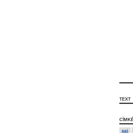
TEXT
CÍMK
Adó