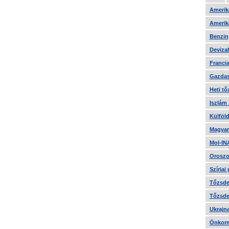
Amerika
Amerika
Benzin
Devizah
Francia
Gazdas
Heti tő
Iszlám
Külföld
Magyar
Mol-IN
Oroszo
Szíriai
Tőzsde 
Tőzsde 
Ukrajn
Önkorm