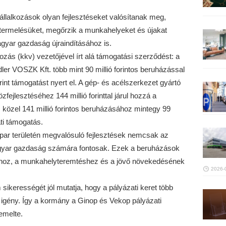
állalkozások olyan fejlesztéseket valósítanak meg,
ermelésüket, megőrzik a munkahelyeket és újakat
agyar gazdaság újraindításához is.
ozás (kkv) vezetőjével írt alá támogatási szerződést: a
ler VOSZK Kft. több mint 90 millió forintos beruházással
orint támogatást nyert el. A gép- és acélszerkezet gyártó
fejlesztéséhez 144 millió forinttal járul hozzá a
 közel 141 millió forintos beruházásához mintegy 99
ati támogatás.
ipar területén megvalósuló fejlesztések nemcsak az
gyar gazdaság számára fontosak. Ezek a beruházások
ához, a munkahelyteremtéshez és a jövő növekedésének
2026-
ikerességét jól mutatja, hogy a pályázati keret több
 igény. Így a kormány a Ginop és Vekop pályázati
gemelte.