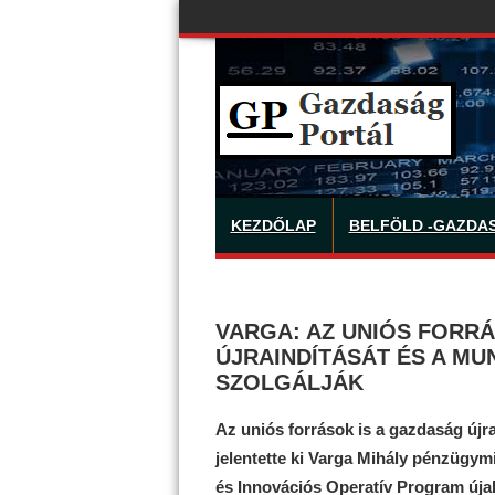
KEZDŐLAP
BELFÖLD -GAZDA
VARGA: AZ UNIÓS FORRÁ
ÚJRAINDÍTÁSÁT ÉS A M
SZOLGÁLJÁK
Az uniós források is a gazdaság újr
jelentette ki Varga Mihály pénzügym
és Innovációs Operatív Program úja