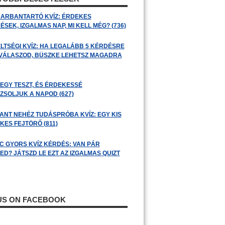
ARBANTARTÓ KVÍZ: ÉRDEKES
SEK, IZGALMAS NAP, MI KELL MÉG? (736)
LTSÉGI KVÍZ: HA LEGALÁBB 5 KÉRDÉSRE
 VÁLASZOD, BÜSZKE LEHETSZ MAGADRA
 EGY TESZT, ÉS ÉRDEKESSÉ
ZSOLJUK A NAPOD (627)
ANT NEHÉZ TUDÁSPRÓBA KVÍZ: EGY KIS
KES FEJTÖRŐ (811)
C GYORS KVÍZ KÉRDÉS: VAN PÁR
ED? JÁTSZD LE EZT AZ IZGALMAS QUIZT
 US ON FACEBOOK