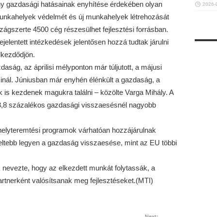
ny gazdasági hatásainak enyhítése érdekében olyan
2026-
unkahelyek védelmét és új munkahelyek létrehozását
zágszerte 4500 cég részesülhet fejlesztési forrásban.
jelentett intézkedések jelentősen hozzá tudtak járulni
lkezdődjön.
aság, az áprilisi mélyponton már túljutott, a májusi
sinál. Júniusban már enyhén élénkült a gazdaság, a
 is kezdenek magukra találni – közölte Varga Mihály. A
t 3,8 százalékos gazdasági visszaesésnél nagyobb
helyteremtési programok várhatóan hozzájárulnak
tebb legyen a gazdaság visszaesése, mint az EU többi
 nevezte, hogy az elkezdett munkát folytassák, a
rtnerként valósítsanak meg fejlesztéseket.(MTI)
Next: