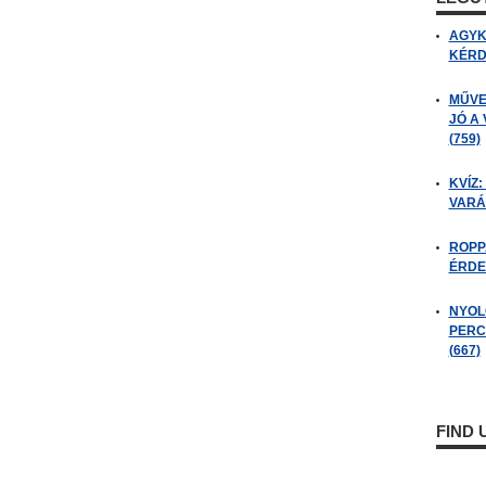
AGYK
KÉRDÉ
MŰVE
JÓ A
(759)
KVÍZ:
VARÁ
ROPP
ÉRDE
NYOL
PERC
(667)
FIND