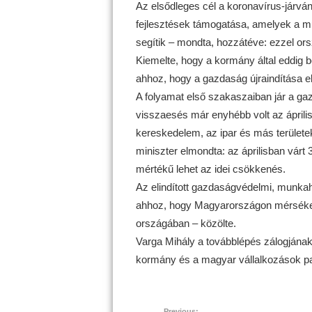
Az elsődleges cél a koronavírus-járvá
fejlesztések támogatása, amelyek a m
segítik – mondta, hozzátéve: ezzel ors
Kiemelte, hogy a kormány által eddig be
ahhoz, hogy a gazdaság újraindítása e
A folyamat első szakaszaiban jár a gazd
visszaesés már enyhébb volt az áprili
kereskedelem, az ipar és más területek
miniszter elmondta: az áprilisban vár
mértékű lehet az idei csökkenés.
Az elindított gazdaságvédelmi, munka
ahhoz, hogy Magyarországon mérsékel
országában – közölte.
Varga Mihály a továbblépés zálogjának
kormány és a magyar vállalkozások pa
Previous: