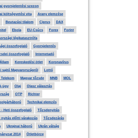
i gyorsjelentési szezon
i költségvetési vita
Arany elemzése
Beutazási tilalom
Ciprus
DAX
itel
Ebola
EU-Csúcs
Forex
Forint
országi légikatasztrófa
ági összefoglaló
Gyorsjelentés
zsdei összefoglaló
Internetadó
 Állam
Kereskedési ötlet
Koronavírus
i sajtó Magyarországról
Lottó
 Telekom
Magyar tőzsde
MNB
MOL
A-ügy
Olaj
Olasz választás
rszág
OTP
Richter
 polgárháború
Technikai elemzés
- Heti összefoglaló
Tőzsdenyitás
nyitás előtti várakozás
Tőzsdezárás
a
Ukrajnai háború
Ukrán válság
ányzat 2014
Ötletbörze