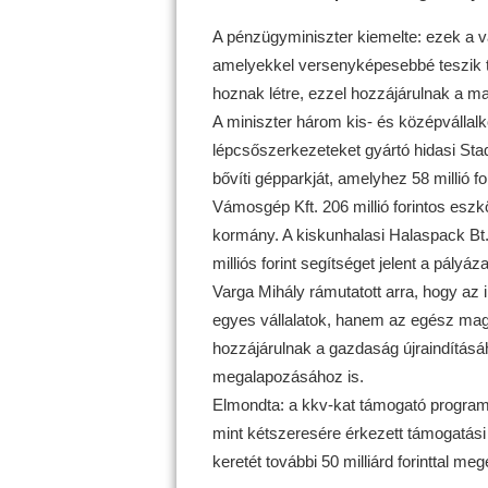
A pénzügyminiszter kiemelte: ezek a v
amelyekkel versenyképesebbé teszik t
hoznak létre, ezzel hozzájárulnak a m
A miniszter három kis- és középvállalk
lépcsőszerkezeteket gyártó hidasi Stad
bővíti gépparkját, amelyhez 58 millió f
Vámosgép Kft. 206 millió forintos eszköz
kormány. A kiskunhalasi Halaspack Bt.
milliós forint segítséget jelent a pályáz
Varga Mihály rámutatott arra, hogy az 
egyes vállalatok, hanem az egész ma
hozzájárulnak a gazdaság újraindítás
megalapozásához is.
Elmondta: a kkv-kat támogató program s
mint kétszeresére érkezett támogatási
keretét további 50 milliárd forinttal me