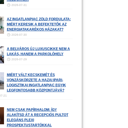
2026-07-31
AZ INGATLANPIAC ZÖLD FORDULATA:
MIÉRT KERESIK A BEFEKTETŐK AZ
ENERGIATAKARÉKOS HÁZAKAT?
2026-07-30
A BELVÁROS ÚJ LUXUSCIKKE NEM A
LAKÁS, HANEM A PARKOLÓHELY
2026-07-29
MIÉRT VÁLT KECSKEMÉT ÉS
VONZÁSKÖRZETE A HAZAI IPARI-
LOGISZTIKAI INGATLANPIAC EGYIK
LEGFONTOSABB KÖZPONTJÁVÁ?
07-21
NEM CSAK PAPÍRHALOM: ÍGY
ALAKÍTSD ÁT A RECEPCIÓS PULTOT
ELEGÁNS PLEXI
PROSPEKTUSTARTÓKKAL