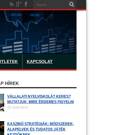
ÖTLETEK
KAPCSOLAT
P HÍREK
VÁLLALATI NYELVISKOLÁT KERES?
MUTATJUK, MIRE ÉRDEMES FIGYELNI
2026-08-07
KASZINÓ STRATÉGIÁK: MÓDSZEREK,
ALAPELVEK ÉS TUDATOS JÁTÉK
KEZDŐKNEK