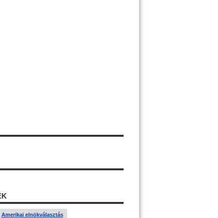
ÉK
Amerikai elnökválasztás