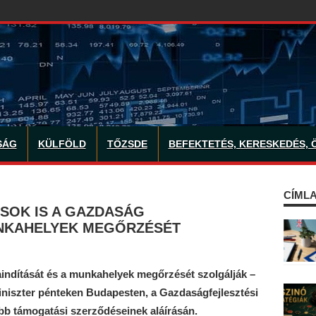
SÁG
KÜLFÖLD
TŐZSDE
BEFEKTETÉS, KERESKEDÉS, 
CÍMLA
SOK IS A GAZDASÁG
UNKAHELYEK MEGŐRZÉSÉT
aindítását és a munkahelyek megőrzését szolgálják –
iniszter pénteken Budapesten, a Gazdaságfejlesztési
bb támogatási szerződéseinek aláírásán.