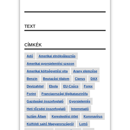
TEXT
CÍMKÉK
Adó
Amerikai elnökválasztás
Amerikai gyorsjelentési szezon
Amerikai költségvetési vita
Arany elemzése
Benzin
Beutazási tilalom
Ciprus
DAX
Devizahitel
Ebola
EU-Csúcs
Forex
Forint
Franciaországi légikatasztrófa
Gazdasági összefoglaló
Gyorsjelentés
Heti tőzsdei összefoglaló
Internetadó
Iszlám Állam
Kereskedési ötlet
Koronavírus
Külföldi sajtó Magyarországról
Lottó