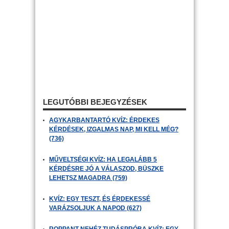
LEGUTÓBBI BEJEGYZÉSEK
AGYKARBANTARTÓ KVÍZ: ÉRDEKES
KÉRDÉSEK, IZGALMAS NAP, MI KELL MÉG?
(736)
MŰVELTSÉGI KVÍZ: HA LEGALÁBB 5
KÉRDÉSRE JÓ A VÁLASZOD, BÜSZKE
LEHETSZ MAGADRA (759)
KVÍZ: EGY TESZT, ÉS ÉRDEKESSÉ
VARÁZSOLJUK A NAPOD (627)