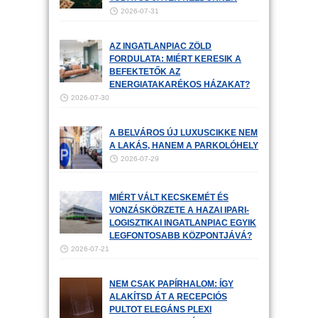
2026-07-31
AZ INGATLANPIAC ZÖLD
FORDULATA: MIÉRT KERESIK A
BEFEKTETŐK AZ
ENERGIATAKARÉKOS HÁZAKAT?
2026-07-30
A BELVÁROS ÚJ LUXUSCIKKE NEM
A LAKÁS, HANEM A PARKOLÓHELY
2026-07-29
MIÉRT VÁLT KECSKEMÉT ÉS
VONZÁSKÖRZETE A HAZAI IPARI-
LOGISZTIKAI INGATLANPIAC EGYIK
LEGFONTOSABB KÖZPONTJÁVÁ?
2026-07-21
NEM CSAK PAPÍRHALOM: ÍGY
ALAKÍTSD ÁT A RECEPCIÓS
PULTOT ELEGÁNS PLEXI