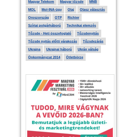
Magyar Telekom
Magyar tőzsde
MNB
MOL
Mol-INA-ügy
Olaj
Olasz választás
Oroszország
OTP
Richter
Szíriai polgárháború
Technikai elemzés
Tőzsde - Heti összefoglaló
Tőzsdenyitás
Tőzsde nyitás előtti várakozás
Tőzsdezárás
Ukrajna
Ukrajnai háború
Ukrán válság
Önkormányzat 2014
Ötletbörze