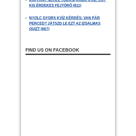
ROPPANT NEHÉZ TUDÁSPRÓBA KVÍZ: EGY
KIS ÉRDEKES FEJTÖRŐ (811)
NYOLC GYORS KVÍZ KÉRDÉS: VAN PÁR
PERCED? JÁTSZD LE EZT AZ IZGALMAS
QUIZT (667)
FIND US ON FACEBOOK