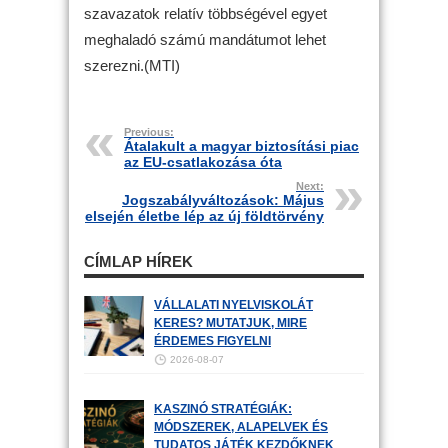
szavazatok relatív többségével egyet
meghaladó számú mandátumot lehet
szerezni.(MTI)
Previous:
Átalakult a magyar biztosítási piac
az EU-csatlakozása óta
Next:
Jogszabályváltozások: Május
elsején életbe lép az új földtörvény
CÍMLAP HÍREK
VÁLLALATI NYELVISKOLÁT
KERES? MUTATJUK, MIRE
ÉRDEMES FIGYELNI
2026-08-07
KASZINÓ STRATÉGIÁK:
MÓDSZEREK, ALAPELVEK ÉS
TUDATOS JÁTÉK KEZDŐKNEK