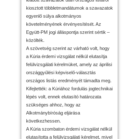
kiosztott többletmandátumok a szavazatok
egyenlő súlya alkotmányos
követelményének érvényesítését. Az
Együtt-PM jogi álláspontja szerint sértik –
közölték.
A szövetség szerint az várható volt, hogy
a Kúria érdemi vizsgálat nélkül elutasítja
felülvizsgálati kérelmüket, amely az áprilisi
országgyűlési képviselő-választás
országos listás eredményét támadta meg.
Kifejtették: a Kúriához fordulás jogtechnikai
lépés volt, ennek elutasító határozata
szükséges ahhoz, hogy az
Alkotmánybíróság eljárása
következhessen.
A Kúria szombaton érdemi vizsgálat nélkül
elutasította a felülvizsgálati kérelmet, mivel