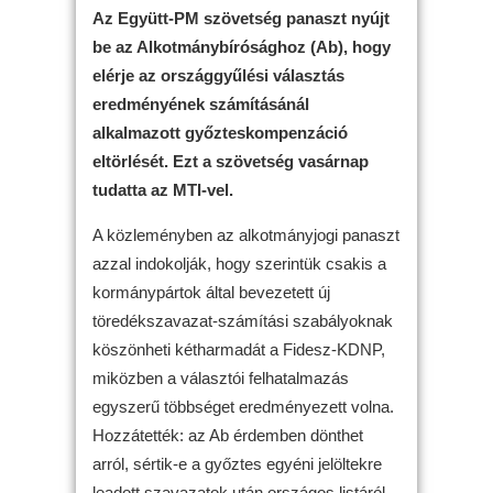
Az Együtt-PM szövetség panaszt nyújt
be az Alkotmánybírósághoz (Ab), hogy
elérje az országgyűlési választás
eredményének számításánál
alkalmazott győzteskompenzáció
eltörlését. Ezt a szövetség vasárnap
tudatta az MTI-vel.
A közleményben az alkotmányjogi panaszt
azzal indokolják, hogy szerintük csakis a
kormánypártok által bevezetett új
töredékszavazat-számítási szabályoknak
köszönheti kétharmadát a Fidesz-KDNP,
miközben a választói felhatalmazás
egyszerű többséget eredményezett volna.
Hozzátették: az Ab érdemben dönthet
arról, sértik-e a győztes egyéni jelöltekre
leadott szavazatok után országos listáról