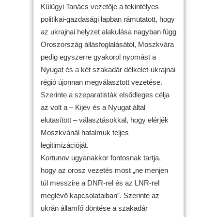
Külügyi Tanács vezetője a tekintélyes
politikai-gazdasági lapban rámutatott, hogy
az ukrajnai helyzet alakulása nagyban függ
Oroszország állásfoglalásától, Moszkvára
pedig egyszerre gyakorol nyomást a
Nyugat és a két szakadár délkelet-ukrajnai
régió újonnan megválasztott vezetése.
Szerinte a szeparatisták elsődleges célja
az volt a – Kijev és a Nyugat által
elutasított – választásokkal, hogy elérjék
Moszkvánál hatalmuk teljes
legitimizációját.
Kortunov ugyanakkor fontosnak tartja,
hogy az orosz vezetés most „ne menjen
túl messzire a DNR-rel és az LNR-rel
meglévő kapcsolataiban”. Szerinte az
ukrán államfő döntése a szakadár