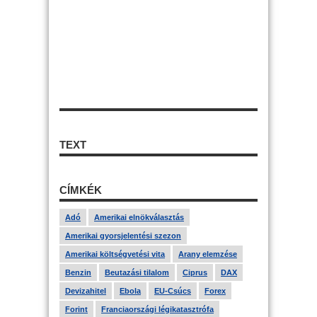
TEXT
CÍMKÉK
Adó
Amerikai elnökválasztás
Amerikai gyorsjelentési szezon
Amerikai költségvetési vita
Arany elemzése
Benzin
Beutazási tilalom
Ciprus
DAX
Devizahitel
Ebola
EU-Csúcs
Forex
Forint
Franciaországi légikatasztrófa