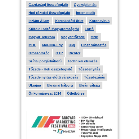
Gazdasági összefoglaló
Gyorsjelentés
Heti tőzsdei összefoglaló
Internetadó
Iszlám Állam
Kereskedési ötlet
Koronavírus
Külföldi sajtó Magyarországról
Lottó
Magyar Telekom
Magyar tőzsde
MNB
MOL
Mol-INA-ügy
Olaj
Olasz választás
Oroszország
OTP
Richter
Szíriai polgárháború
Technikai elemzés
Tőzsde - Heti összefoglaló
Tőzsdenyitás
Tőzsde nyitás előtti várakozás
Tőzsdezárás
Ukrajna
Ukrajnai háború
Ukrán válság
Önkormányzat 2014
Ötletbörze