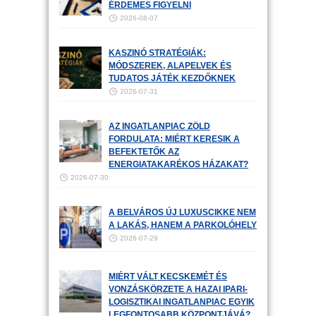
ÉRDEMES FIGYELNI
2026-08-07
KASZINÓ STRATÉGIÁK:
MÓDSZEREK, ALAPELVEK ÉS
TUDATOS JÁTÉK KEZDŐKNEK
2026-07-31
AZ INGATLANPIAC ZÖLD
FORDULATA: MIÉRT KERESIK A
BEFEKTETŐK AZ
ENERGIATAKARÉKOS HÁZAKAT?
2026-07-30
A BELVÁROS ÚJ LUXUSCIKKE NEM
A LAKÁS, HANEM A PARKOLÓHELY
2026-07-29
MIÉRT VÁLT KECSKEMÉT ÉS
VONZÁSKÖRZETE A HAZAI IPARI-
LOGISZTIKAI INGATLANPIAC EGYIK
LEGFONTOSABB KÖZPONTJÁVÁ?