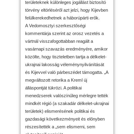
területeknek különleges jogállást biztosító
törvény eltörléséről azt jelzi, hogy Kijevben
felülkerekedhetnek a háborúpárti erők.
A Vedomosztyi szerkesztőségi
kommentárja szerint az orosz vezetés a
vártnál visszafogottabban reagált a
vasárnapi szavazás eredményére, amikor
közölte, hogy tiszteletben tartja a délkelet-
ukrajnai lakosság véleménynyilvánítását
és Kijevvel való párbeszédet támogatta. „A
megváltozott retorika a Kreml új
álláspontját tükrözi. A politikai
menedzserek valószínűleg mérlegre tették
mindkét régió (a szakadár délkelet-ukrajnai
területek) elismerésének politikai és
gazdasági következményeit és előnyben
részesítették a „sem elismerni, sem