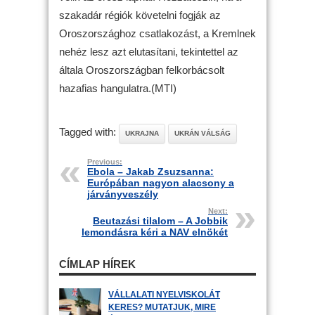
szakadár régiók követelni fogják az
Oroszországhoz csatlakozást, a Kremlnek
nehéz lesz azt elutasítani, tekintettel az
általa Oroszországban felkorbácsolt
hazafias hangulatra.(MTI)
Tagged with:
UKRAJNA
UKRÁN VÁLSÁG
Previous:
Ebola – Jakab Zsuzsanna:
Európában nagyon alacsony a
járványveszély
Next:
Beutazási tilalom – A Jobbik
lemondásra kéri a NAV elnökét
CÍMLAP HÍREK
VÁLLALATI NYELVISKOLÁT
KERES? MUTATJUK, MIRE