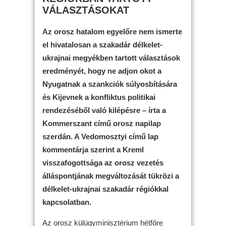
VÁLASZTÁSOKAT
Az orosz hatalom egyelőre nem ismerte
el hivatalosan a szakadár délkelet-
ukrajnai megyékben tartott választások
eredményét, hogy ne adjon okot a
Nyugatnak a szankciók súlyosbítására
és Kijevnek a konfliktus politikai
rendezéséből való kilépésre – írta a
Kommerszant című orosz napilap
szerdán. A Vedomosztyi című lap
kommentárja szerint a Kreml
visszafogottsága az orosz vezetés
álláspontjának megváltozását tükrözi a
délkelet-ukrajnai szakadár régiókkal
kapcsolatban.
Az orosz külügyminisztérium hétfőre