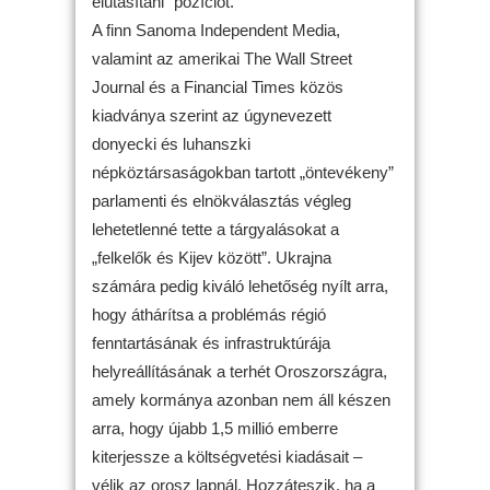
elutasítani” pozíciót.
A finn Sanoma Independent Media,
valamint az amerikai The Wall Street
Journal és a Financial Times közös
kiadványa szerint az úgynevezett
donyecki és luhanszki
népköztársaságokban tartott „öntevékeny”
parlamenti és elnökválasztás végleg
lehetetlenné tette a tárgyalásokat a
„felkelők és Kijev között”. Ukrajna
számára pedig kiváló lehetőség nyílt arra,
hogy áthárítsa a problémás régió
fenntartásának és infrastruktúrája
helyreállításának a terhét Oroszországra,
amely kormánya azonban nem áll készen
arra, hogy újabb 1,5 millió emberre
kiterjessze a költségvetési kiadásait –
vélik az orosz lapnál. Hozzáteszik, ha a