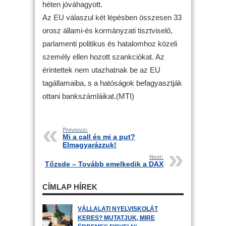
héten jóváhagyott.
Az EU válaszul két lépésben összesen 33
orosz állami-és kormányzati tisztviselő,
parlamenti politikus és hatalomhoz közeli
személy ellen hozott szankciókat. Az
érintettek nem utazhatnak be az EU
tagállamaiba, s a hatóságok befagyasztják
ottani bankszámláikat.(MTI)
Previous:
Mi a call és mi a put?
Elmagyarázzuk!
Next:
Tőzsde – Tovább emelkedik a DAX
CÍMLAP HÍREK
VÁLLALATI NYELVISKOLÁT
KERES? MUTATJUK, MIRE