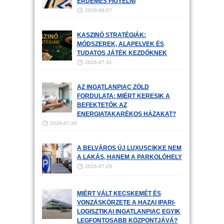
ÉRDEMES FIGYELNI
2026-08-07
KASZINÓ STRATÉGIÁK:
MÓDSZEREK, ALAPELVEK ÉS
TUDATOS JÁTÉK KEZDŐKNEK
2026-07-31
AZ INGATLANPIAC ZÖLD
FORDULATA: MIÉRT KERESIK A
BEFEKTETŐK AZ
ENERGIATAKARÉKOS HÁZAKAT?
2026-07-30
A BELVÁROS ÚJ LUXUSCIKKE NEM
A LAKÁS, HANEM A PARKOLÓHELY
2026-07-29
MIÉRT VÁLT KECSKEMÉT ÉS
VONZÁSKÖRZETE A HAZAI IPARI-
LOGISZTIKAI INGATLANPIAC EGYIK
LEGFONTOSABB KÖZPONTJÁVÁ?