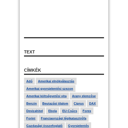
TEXT
CÍMKÉK
Adó
Amerikai elnökválasztás
Amerikai gyorsjelentési szezon
Amerikai költségvetési vita
Arany elemzése
Benzin
Beutazási tilalom
Ciprus
DAX
Devizahitel
Ebola
EU-Csúcs
Forex
Forint
Franciaországi légikatasztrófa
Gazdasági összefoglaló
Gyorsjelentés