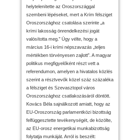
helytelenítette az Oroszországgal
szembeni lépéseket, mert a Krím félsziget
Oroszországhoz csatolása szerinte „a
krími lakosság önrendelkezési jogát
valósította meg.” Úgy vélte, hogy a
március 16-i krími népszavazás „teljes
mértékben törvényesen zajlott”. A magyar
politikus megfigyelőként részt vett a
referendumon, amelyen a hivatalos közlés
szerint a résztvevők közel száz százaléka
a félsziget és Szevasztopol város
Oroszországhoz csatlakozásáról döntött.
Kovács Béla sajnálkozott amiatt, hogy az
EU-Oroszország parlamentközi bizottság
felfüggesztette tevékenységét, de közölte,
az EU-orosz energetikai munkabizottság
folytatja munkáját. Arról is beszélt: