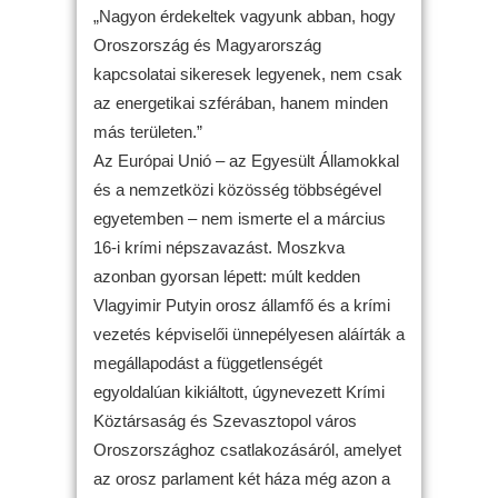
„Nagyon érdekeltek vagyunk abban, hogy
Oroszország és Magyarország
kapcsolatai sikeresek legyenek, nem csak
az energetikai szférában, hanem minden
más területen.”
Az Európai Unió – az Egyesült Államokkal
és a nemzetközi közösség többségével
egyetemben – nem ismerte el a március
16-i krími népszavazást. Moszkva
azonban gyorsan lépett: múlt kedden
Vlagyimir Putyin orosz államfő és a krími
vezetés képviselői ünnepélyesen aláírták a
megállapodást a függetlenségét
egyoldalúan kikiáltott, úgynevezett Krími
Köztársaság és Szevasztopol város
Oroszországhoz csatlakozásáról, amelyet
az orosz parlament két háza még azon a