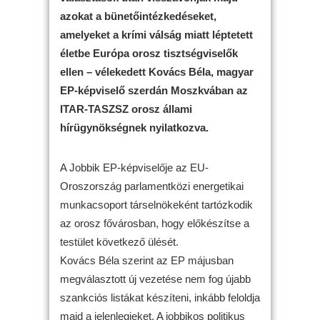
azokat a bünetőintézkedéseket,
amelyeket a krími válság miatt léptetett
életbe Európa orosz tisztségviselők
ellen – vélekedett Kovács Béla, magyar
EP-képviselő szerdán Moszkvában az
ITAR-TASZSZ orosz állami
hírügynökségnek nyilatkozva.
A Jobbik EP-képviselője az EU-
Oroszország parlamentközi energetikai
munkacsoport társelnökeként tartózkodik
az orosz fővárosban, hogy előkészítse a
testület következő ülését.
Kovács Béla szerint az EP májusban
megválasztott új vezetése nem fog újabb
szankciós listákat készíteni, inkább feloldja
majd a jelenlegieket. A jobbikos politikus