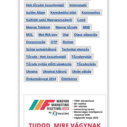
Heti tőzsdei összefoglaló
Internetadó
Iszlám Állam
Kereskedési ötlet
Koronavírus
Külföldi sajtó Magyarországról
Lottó
Magyar Telekom
Magyar tőzsde
MNB
MOL
Mol-INA-ügy
Olaj
Olasz választás
Oroszország
OTP
Richter
Szíriai polgárháború
Technikai elemzés
Tőzsde - Heti összefoglaló
Tőzsdenyitás
Tőzsde nyitás előtti várakozás
Tőzsdezárás
Ukrajna
Ukrajnai háború
Ukrán válság
Önkormányzat 2014
Ötletbörze