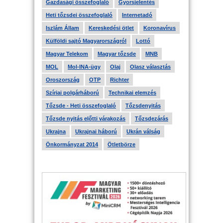
Gazdasági összefoglaló
Gyorsjelentés
Heti tőzsdei összefoglaló
Internetadó
Iszlám Állam
Kereskedési ötlet
Koronavírus
Külföldi sajtó Magyarországról
Lottó
Magyar Telekom
Magyar tőzsde
MNB
MOL
Mol-INA-ügy
Olaj
Olasz választás
Oroszország
OTP
Richter
Szíriai polgárháború
Technikai elemzés
Tőzsde - Heti összefoglaló
Tőzsdenyitás
Tőzsde nyitás előtti várakozás
Tőzsdezárás
Ukrajna
Ukrajnai háború
Ukrán válság
Önkormányzat 2014
Ötletbörze