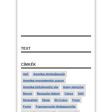
TEXT
CÍMKÉK
Adó
Amerikai elnökválasztás
Amerikai gyorsjelentési szezon
Amerikai költségvetési vita
Arany elemzése
Benzin
Beutazási tilalom
Ciprus
DAX
Devizahitel
Ebola
EU-Csúcs
Forex
Forint
Franciaországi légikatasztrófa