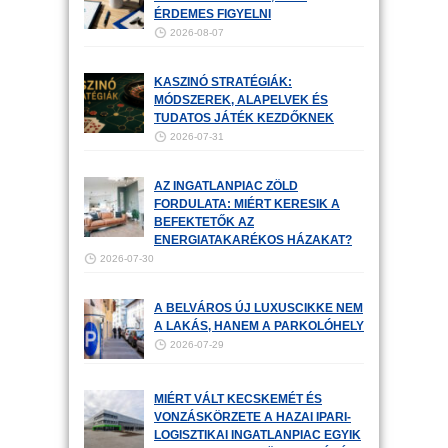
ÉRDEMES FIGYELNI
2026-08-07
KASZINÓ STRATÉGIÁK:
MÓDSZEREK, ALAPELVEK ÉS
TUDATOS JÁTÉK KEZDŐKNEK
2026-07-31
AZ INGATLANPIAC ZÖLD
FORDULATA: MIÉRT KERESIK A
BEFEKTETŐK AZ
ENERGIATAKARÉKOS HÁZAKAT?
2026-07-30
A BELVÁROS ÚJ LUXUSCIKKE NEM
A LAKÁS, HANEM A PARKOLÓHELY
2026-07-29
MIÉRT VÁLT KECSKEMÉT ÉS
VONZÁSKÖRZETE A HAZAI IPARI-
LOGISZTIKAI INGATLANPIAC EGYIK