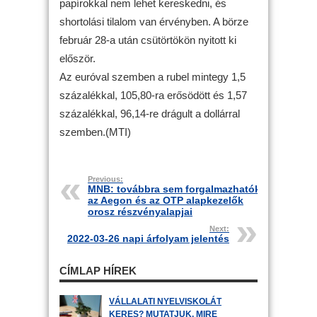
papírokkal nem lehet kereskedni, és
shortolási tilalom van érvényben. A börze
február 28-a után csütörtökön nyitott ki
először.
Az euróval szemben a rubel mintegy 1,5
százalékkal, 105,80-ra erősödött és 1,57
százalékkal, 96,14-re drágult a dollárral
szemben.(MTI)
Previous:
MNB: továbbra sem forgalmazhatók
az Aegon és az OTP alapkezelők
orosz részvényalapjai
Next:
2022-03-26 napi árfolyam jelentés
CÍMLAP HÍREK
VÁLLALATI NYELVISKOLÁT
KERES? MUTATJUK, MIRE