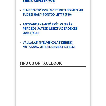
ZSENIK KÉPESEK (602)
ELMEBŐVÍTŐ KVÍZ: MOST MUTASD MEG MIT
TUDSZ! HÁNY PONTOD LETT? (780)
AGYKARBANTARTÓ KVÍZ: VAN PÁR
PERCED? JÁTSZD LE EZT AZ ÉRDEKES
QUIZT (518)
VÁLLALATI NYELVISKOLÁT KERES?
MUTATJUK, MIRE ÉRDEMES FIGYELNI
FIND US ON FACEBOOK