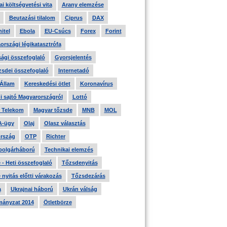
i költségvetési vita
Arany elemzése
Beutazási tilalom
Ciprus
DAX
itel
Ebola
EU-Csúcs
Forex
Forint
országi légikatasztrófa
ági összefoglaló
Gyorsjelentés
zsdei összefoglaló
Internetadó
 Állam
Kereskedési ötlet
Koronavírus
i sajtó Magyarországról
Lottó
 Telekom
Magyar tőzsde
MNB
MOL
A-ügy
Olaj
Olasz választás
rszág
OTP
Richter
 polgárháború
Technikai elemzés
- Heti összefoglaló
Tőzsdenyitás
nyitás előtti várakozás
Tőzsdezárás
a
Ukrajnai háború
Ukrán válság
ányzat 2014
Ötletbörze