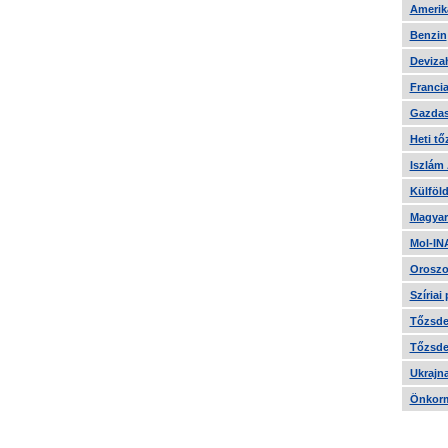
Amerika
Benzin
Devizah
Francia
Gazdas
Heti tő
Iszlám
Külföld
Magyar
Mol-IN
Oroszo
Szíriai
Tőzsde 
Tőzsde 
Ukrajn
Önkorm