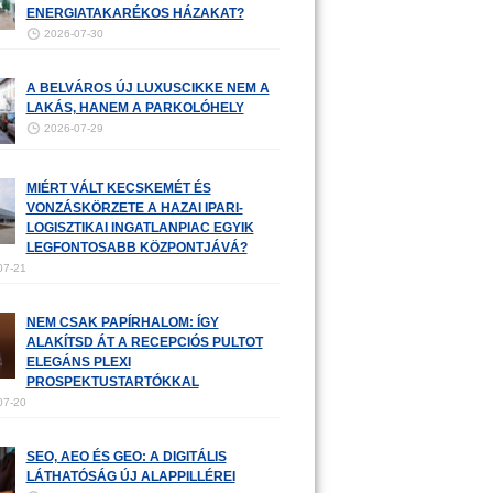
ENERGIATAKARÉKOS HÁZAKAT?
2026-07-30
A BELVÁROS ÚJ LUXUSCIKKE NEM A
LAKÁS, HANEM A PARKOLÓHELY
2026-07-29
MIÉRT VÁLT KECSKEMÉT ÉS
VONZÁSKÖRZETE A HAZAI IPARI-
LOGISZTIKAI INGATLANPIAC EGYIK
LEGFONTOSABB KÖZPONTJÁVÁ?
07-21
NEM CSAK PAPÍRHALOM: ÍGY
ALAKÍTSD ÁT A RECEPCIÓS PULTOT
ELEGÁNS PLEXI
PROSPEKTUSTARTÓKKAL
07-20
SEO, AEO ÉS GEO: A DIGITÁLIS
LÁTHATÓSÁG ÚJ ALAPPILLÉREI