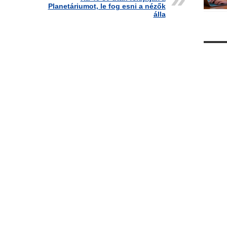
Planetáriumot, le fog esni a nézők
álla