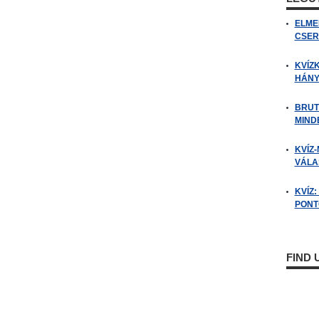
ELME
CSER
KVÍZ
HÁNY
BRUT
MIND
KVÍZ-
VÁLAS
KVÍZ
PONTO
FIND