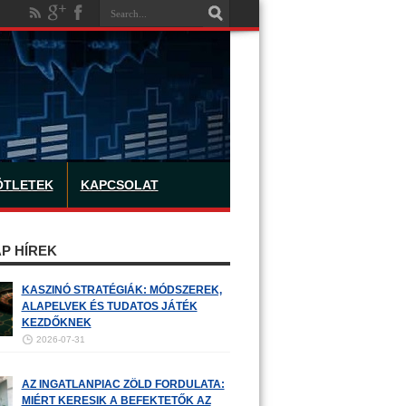
ÖTLETEK
KAPCSOLAT
P HÍREK
KASZINÓ STRATÉGIÁK: MÓDSZEREK,
ALAPELVEK ÉS TUDATOS JÁTÉK
KEZDŐKNEK
2026-07-31
AZ INGATLANPIAC ZÖLD FORDULATA:
MIÉRT KERESIK A BEFEKTETŐK AZ