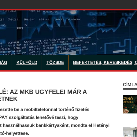
SÁG
KÜLFÖLD
TŐZSDE
BEFEKTETÉS, KERESKEDÉS, 
CÍMLA
LÉ: AZ MKB ÜGYFELEI MÁR A
ETNEK
zette be a mobiltelefonnal történő fizetés
Y szolgáltatás lehetővé teszi, hogy
t használhassuk bankkártyaként, mondta el Hetényi
tó-helyettese.