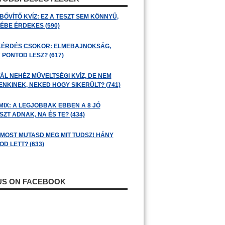
BŐVÍTŐ KVÍZ: EZ A TESZT SEM KÖNNYŰ,
ÉBE ÉRDEKES (590)
KÉRDÉS CSOKOR: ELMEBAJNOKSÁG,
 PONTOD LESZ? (617)
ÁL NEHÉZ MŰVELTSÉGI KVÍZ, DE NEM
ENKINEK, NEKED HOGY SIKERÜLT? (741)
MIX: A LEGJOBBAK EBBEN A 8 JÓ
ZT ADNAK, NA ÉS TE? (434)
: MOST MUTASD MEG MIT TUDSZ! HÁNY
D LETT? (633)
 US ON FACEBOOK