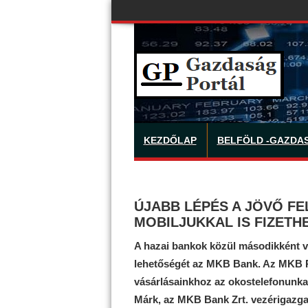
KEZDŐLAP
BELFÖLD -GAZDA
ÚJABB LÉPÉS A JÖVŐ FE
MOBILJUKKAL IS FIZETH
A hazai bankok közül másodikként ve
lehetőségét az MKB Bank. Az MKB PA
vásárlásainkhoz az okostelefonunka
Márk, az MKB Bank Zrt. vezérigazga