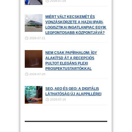
2026-07-29
MIÉRT VÁLT KECSKEMÉT ÉS
VONZÁSKÖRZETE A HAZAI IPARI-
LOGISZTIKAI INGATLANPIAC EGYIK
LEGFONTOSABB KÖZPONTJÁVÁ?
2026-07-21
NEM CSAK PAPÍRHALOM: ÍGY
ALAKÍTSD ÁT A RECEPCIÓS
PULTOT ELEGÁNS PLEXI
PROSPEKTUSTARTÓKKAL
2026-07-20
SEO, AEO ÉS GEO: A DIGITÁLIS
LÁTHATÓSÁG ÚJ ALAPPILLÉREI
2026-07-16