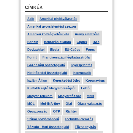
CÍMKÉK
Adó
Amerikai elnökválasztás
Amerikai gyorsjelentési szezon
Amerikai költségvetési vita
Arany elemzése
Benzin
Beutazási tilalom
Ciprus
DAX
Devizahitel
Ebola
EU-Csúcs
Forex
Forint
Franciaországi légikatasztrófa
Gazdasági összefoglaló
Gyorsjelentés
Heti tőzsdei összefoglaló
Internetadó
Iszlám Állam
Kereskedési ötlet
Koronavírus
Külföldi sajtó Magyarországról
Lottó
Magyar Telekom
Magyar tőzsde
MNB
MOL
Mol-INA-ügy
Olaj
Olasz választás
Oroszország
OTP
Richter
Szíriai polgárháború
Technikai elemzés
Tőzsde - Heti összefoglaló
Tőzsdenyitás