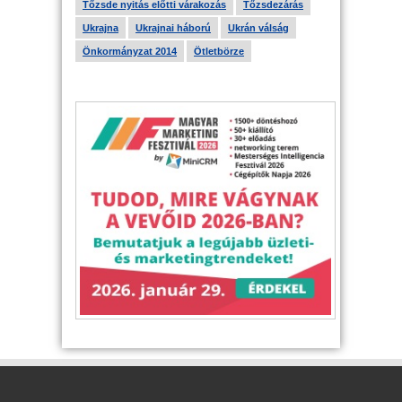
Tőzsde nyitás előtti várakozás
Tőzsdezárás
Ukrajna
Ukrajnai háború
Ukrán válság
Önkormányzat 2014
Ötletbörze