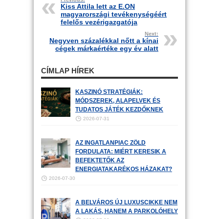
Kiss Attila lett az E.ON
magyarországi tevékenységéért
felelős vezérigazgatója
Next:
Negyven százalékkal nőtt a kínai
cégek márkaértéke egy év alatt
CÍMLAP HÍREK
KASZINÓ STRATÉGIÁK:
MÓDSZEREK, ALAPELVEK ÉS
TUDATOS JÁTÉK KEZDŐKNEK
2026-07-31
AZ INGATLANPIAC ZÖLD
FORDULATA: MIÉRT KERESIK A
BEFEKTETŐK AZ
ENERGIATAKARÉKOS HÁZAKAT?
2026-07-30
A BELVÁROS ÚJ LUXUSCIKKE NEM
A LAKÁS, HANEM A PARKOLÓHELY