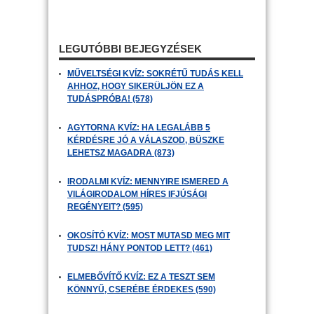
LEGUTÓBBI BEJEGYZÉSEK
MŰVELTSÉGI KVÍZ: SOKRÉTŰ TUDÁS KELL
AHHOZ, HOGY SIKERÜLJÖN EZ A
TUDÁSPRÓBA! (578)
AGYTORNA KVÍZ: HA LEGALÁBB 5
KÉRDÉSRE JÓ A VÁLASZOD, BÜSZKE
LEHETSZ MAGADRA (873)
IRODALMI KVÍZ: MENNYIRE ISMERED A
VILÁGIRODALOM HÍRES IFJÚSÁGI
REGÉNYEIT? (595)
OKOSÍTÓ KVÍZ: MOST MUTASD MEG MIT
TUDSZ! HÁNY PONTOD LETT? (461)
ELMEBŐVÍTŐ KVÍZ: EZ A TESZT SEM
KÖNNYŰ, CSERÉBE ÉRDEKES (590)