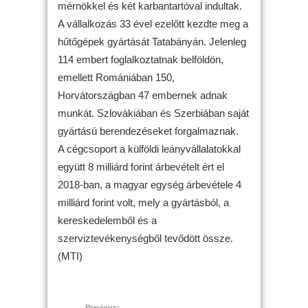
mérnökkel és két karbantartóval indultak.
A vállalkozás 33 ével ezelőtt kezdte meg a
hűtőgépek gyártását Tatabányán. Jelenleg
114 embert foglalkoztatnak belföldön,
emellett Romániában 150,
Horvátországban 47 embernek adnak
munkát. Szlovákiában és Szerbiában saját
gyártású berendezéseket forgalmaznak.
A cégcsoport a külföldi leányvállalatokkal
együtt 8 milliárd forint árbevételt ért el
2018-ban, a magyar egység árbevétele 4
milliárd forint volt, mely a gyártásból, a
kereskedelemből és a
szerviztevékenységből tevődött össze.
(MTI)
Previous: