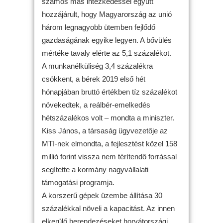
számos más intézkedéssel együtt
hozzájárult, hogy Magyarország az unió
három legnagyobb ütemben fejlődő
gazdaságának egyike legyen. A bővülés
mértéke tavaly elérte az 5,1 százalékot.
A munkanélküliség 3,4 százalékra
csökkent, a bérek 2019 első hét
hónapjában bruttó értékben tíz százalékot
növekedtek, a reálbér-emelkedés
hétszázalékos volt – mondta a miniszter.
Kiss János, a társaság ügyvezetője az
MTI-nek elmondta, a fejlesztést közel 158
millió forint vissza nem térítendő forrással
segítette a kormány nagyvállalati
támogatási programja.
A korszerű gépek üzembe állítása 30
százalékkal növeli a kapacitást. Az innen
elkerülő berendezéseket horvátországi