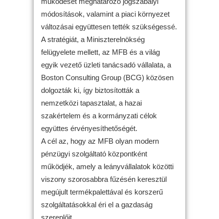
működését meghatározó jogszabályi
módosítások, valamint a piaci környezet
változásai együttesen tették szükségessé.
A stratégiát, a Miniszterelnökség
felügyelete mellett, az MFB és a világ
egyik vezető üzleti tanácsadó vállalata, a
Boston Consulting Group (BCG) közösen
dolgozták ki, így biztosították a
nemzetközi tapasztalat, a hazai
szakértelem és a kormányzati célok
együttes érvényesíthetőségét.
A cél az, hogy az MFB olyan modern
pénzügyi szolgáltató központként
működjék, amely a leányvállalatok közötti
viszony szorosabbra fűzésén keresztül
megújult termékpalettával és korszerű
szolgáltatásokkal éri el a gazdaság
szereplőit.