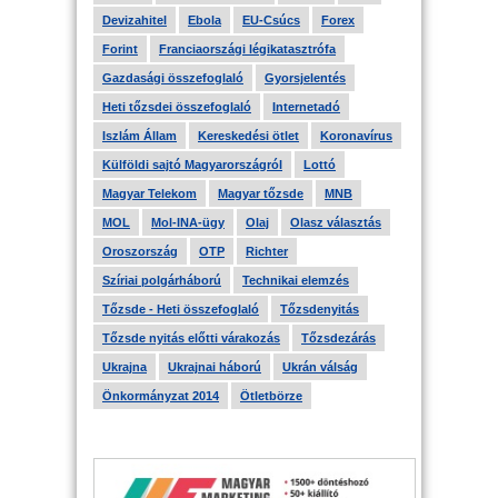
Devizahitel
Ebola
EU-Csúcs
Forex
Forint
Franciaországi légikatasztrófa
Gazdasági összefoglaló
Gyorsjelentés
Heti tőzsdei összefoglaló
Internetadó
Iszlám Állam
Kereskedési ötlet
Koronavírus
Külföldi sajtó Magyarországról
Lottó
Magyar Telekom
Magyar tőzsde
MNB
MOL
Mol-INA-ügy
Olaj
Olasz választás
Oroszország
OTP
Richter
Szíriai polgárháború
Technikai elemzés
Tőzsde - Heti összefoglaló
Tőzsdenyitás
Tőzsde nyitás előtti várakozás
Tőzsdezárás
Ukrajna
Ukrajnai háború
Ukrán válság
Önkormányzat 2014
Ötletbörze