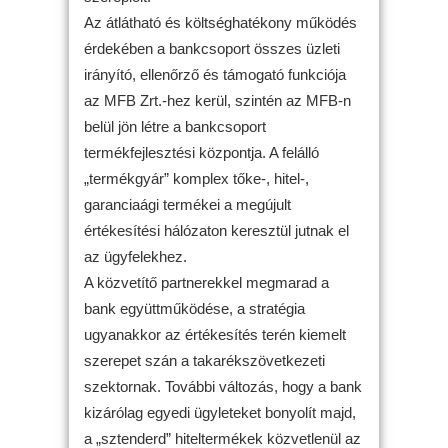
Az átlátható és költséghatékony működés
érdekében a bankcsoport összes üzleti
irányító, ellenőrző és támogató funkciója
az MFB Zrt.-hez kerül, szintén az MFB-n
belül jön létre a bankcsoport
termékfejlesztési központja. A felálló
„termékgyár” komplex tőke-, hitel-,
garanciaági termékei a megújult
értékesítési hálózaton keresztül jutnak el
az ügyfelekhez.
A közvetítő partnerekkel megmarad a
bank együttműködése, a stratégia
ugyanakkor az értékesítés terén kiemelt
szerepet szán a takarékszövetkezeti
szektornak. További változás, hogy a bank
kizárólag egyedi ügyleteket bonyolít majd,
a „sztenderd” hiteltermékek közvetlenül az