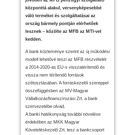
központtá alakul, versenyképesebbé
váló termékei és szolgáltatásai az
ország bármely pontján elérhetőek
lesznek – közölte az MFB az MTI-vel
kedden.
A bank közleménye szerint az új működési
modell lehetővé teszi az MFB részvételét
a 2014-2020-as EU-s visszatérítendő és
vissza nem térítendő források
szétosztásában. A forráskezelői szereppel
összefüggésben az MV-Magyar
Vállalkozásfinanszírozási Zrt. a bank
szervezetébe olvad.
A banki hatékonyság további növelése
érdekében az MKK Magyar
Követeléskezelő Zrt. lesz a bankcsoport