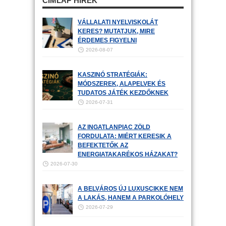
CÍMLAP HÍREK
VÁLLALATI NYELVISKOLÁT
KERES? MUTATJUK, MIRE
ÉRDEMES FIGYELNI
2026-08-07
KASZINÓ STRATÉGIÁK:
MÓDSZEREK, ALAPELVEK ÉS
TUDATOS JÁTÉK KEZDŐKNEK
2026-07-31
AZ INGATLANPIAC ZÖLD
FORDULATA: MIÉRT KERESIK A
BEFEKTETŐK AZ
ENERGIATAKARÉKOS HÁZAKAT?
2026-07-30
A BELVÁROS ÚJ LUXUSCIKKE NEM
A LAKÁS, HANEM A PARKOLÓHELY
2026-07-29