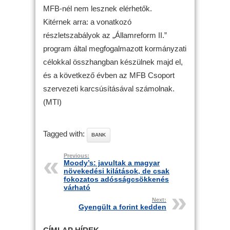
MFB-nél nem lesznek elérhetők.
Kitérnek arra: a vonatkozó
részletszabályok az „Államreform II.”
program által megfogalmazott kormányzati
célokkal összhangban készülnek majd el,
és a következő évben az MFB Csoport
szervezeti karcsúsításával számolnak.
(MTI)
Tagged with:
BANK
Previous:
Moody’s: javultak a magyar
növekedési kilátások, de csak
fokozatos adósságcsökkenés
várható
Next:
Gyengült a forint kedden