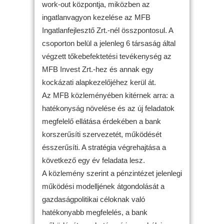
work-out központja, miközben az
ingatlanvagyon kezelése az MFB
Ingatlanfejlesztő Zrt.-nél összpontosul. A
csoporton belül a jelenleg 6 társaság által
végzett tőkebefektetési tevékenység az
MFB Invest Zrt.-hez és annak egy
kockázati alapkezelőjéhez kerül át.
Az MFB közleményében kitérnek arra: a
hatékonyság növelése és az új feladatok
megfelelő ellátása érdekében a bank
korszerűsíti szervezetét, működését
ésszerűsíti. A stratégia végrehajtása a
következő egy év feladata lesz.
A közlemény szerint a pénzintézet jelenlegi
működési modelljének átgondolását a
gazdaságpolitikai céloknak való
hatékonyabb megfelelés, a bank