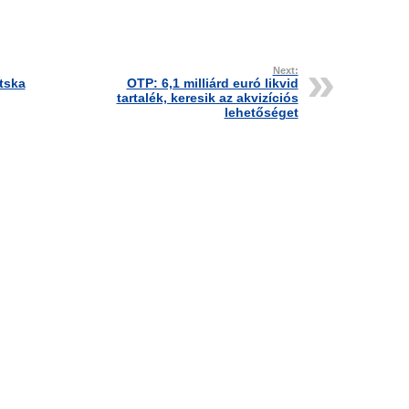
Next:
tska
OTP: 6,1 milliárd euró likvid
tartalék, keresik az akvizíciós
lehetőséget