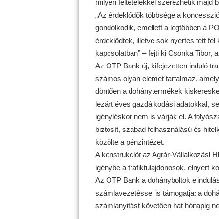
milyen feltételekkel szerezhetik majd b
„Az érdeklődők többsége a koncessziónk
gondolkodik, emellett a legtöbben a PO
érdeklődtek, illetve sok nyertes tett fe
kapcsolatban” – fejti ki Csonka Tibor
Az OTP Bank új, kifejezetten induló tra
számos olyan elemet tartalmaz, amely k
döntően a dohánytermékek kiskeresked
lezárt éves gazdálkodási adatokkal, 
igényléskor nem is várják el. A folyósz
biztosít, szabad felhasználású és hitel
közölte a pénzintézet.
A konstrukciót az Agrár-Vállalkozási H
igénybe a trafiktulajdonosok, elnyert 
Az OTP Bank a dohányboltok elindul
számlavezetéssel is támogatja: a doh
számlanyitást követően hat hónapig nem