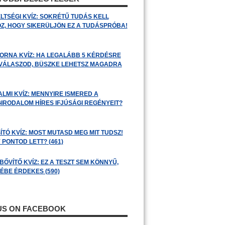
LTSÉGI KVÍZ: SOKRÉTŰ TUDÁS KELL
Z, HOGY SIKERÜLJÖN EZ A TUDÁSPRÓBA!
ORNA KVÍZ: HA LEGALÁBB 5 KÉRDÉSRE
 VÁLASZOD, BÜSZKE LEHETSZ MAGADRA
ALMI KVÍZ: MENNYIRE ISMERED A
GIRODALOM HÍRES IFJÚSÁGI REGÉNYEIT?
ÍTÓ KVÍZ: MOST MUTASD MEG MIT TUDSZ!
 PONTOD LETT? (461)
BŐVÍTŐ KVÍZ: EZ A TESZT SEM KÖNNYŰ,
ÉBE ÉRDEKES (590)
 US ON FACEBOOK