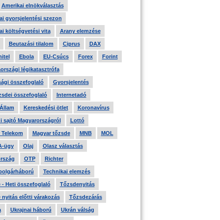
Amerikai elnökválasztás
i gyorsjelentési szezon
i költségvetési vita
Arany elemzése
Beutazási tilalom
Ciprus
DAX
itel
Ebola
EU-Csúcs
Forex
Forint
országi légikatasztrófa
ági összefoglaló
Gyorsjelentés
zsdei összefoglaló
Internetadó
 Állam
Kereskedési ötlet
Koronavírus
i sajtó Magyarországról
Lottó
 Telekom
Magyar tőzsde
MNB
MOL
A-ügy
Olaj
Olasz választás
rszág
OTP
Richter
 polgárháború
Technikai elemzés
- Heti összefoglaló
Tőzsdenyitás
nyitás előtti várakozás
Tőzsdezárás
a
Ukrajnai háború
Ukrán válság