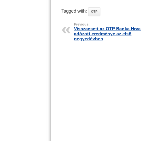
Tagged with:
OTP
Previous:
Visszaesett az OTP Banka Hrva
adózott eredménye az első
negyedévben