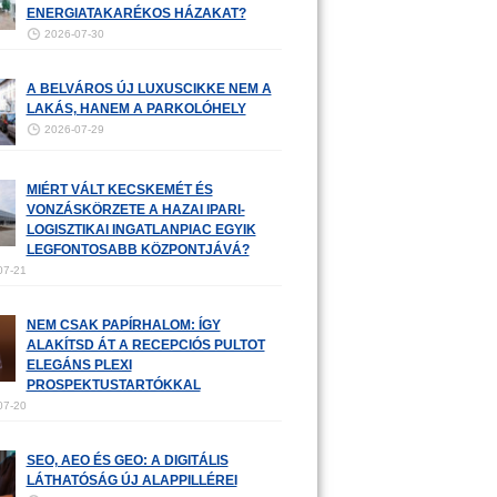
ENERGIATAKARÉKOS HÁZAKAT?
2026-07-30
A BELVÁROS ÚJ LUXUSCIKKE NEM A
LAKÁS, HANEM A PARKOLÓHELY
2026-07-29
MIÉRT VÁLT KECSKEMÉT ÉS
VONZÁSKÖRZETE A HAZAI IPARI-
LOGISZTIKAI INGATLANPIAC EGYIK
LEGFONTOSABB KÖZPONTJÁVÁ?
07-21
NEM CSAK PAPÍRHALOM: ÍGY
ALAKÍTSD ÁT A RECEPCIÓS PULTOT
ELEGÁNS PLEXI
PROSPEKTUSTARTÓKKAL
07-20
SEO, AEO ÉS GEO: A DIGITÁLIS
LÁTHATÓSÁG ÚJ ALAPPILLÉREI