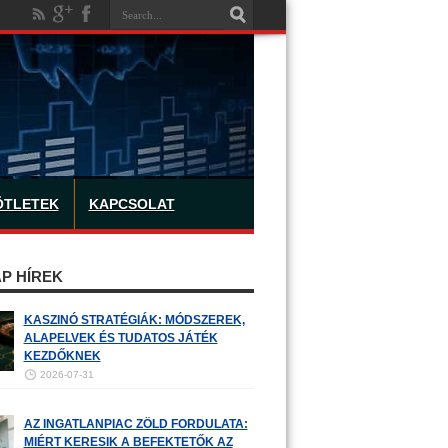
ÖTLETEK
KAPCSOLAT
P HÍREK
KASZINÓ STRATÉGIÁK: MÓDSZEREK,
ALAPELVEK ÉS TUDATOS JÁTÉK
KEZDŐKNEK
2026-07-31
AZ INGATLANPIAC ZÖLD FORDULATA:
MIÉRT KERESIK A BEFEKTETŐK AZ