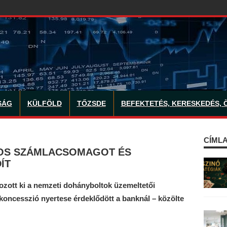
SÁG
KÜLFÖLD
TŐZSDE
BEFEKTETÉS, KERESKEDÉS, 
CÍMLA
IKOS SZÁMLACSOMAGOT ÉS
ÍT
ozott ki a nemzeti dohányboltok üzemeltetői
koncesszió nyertese érdeklődött a banknál – közölte