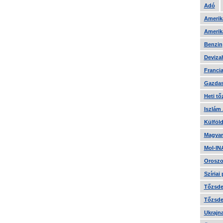
Adó
Amerika
Amerika
Benzin
Devizah
Francia
Gazdas
Heti tő
Iszlám
Külföld
Magyar
Mol-IN
Oroszo
Szíriai
Tőzsde 
Tőzsde 
Ukrajn