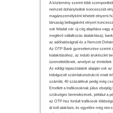
A közlemény szerint több szempontból s
nemzeti dohányboltok koncessziót eln
magánszemélyként lehetett elnyerni hús
társaság beltagjaként elnyert koncesszi
sok feladat vár: új cég alapítása vagy a
meglévő vállalkozás átalakítása), ban
az adóhatóságnál és a Nemzeti Dohányk
Az OTP Bank gyorselemzése szerint az 
kialakításához, az induló árukészlet b
üzemeltetőknek, amelyet az érintettek t
Az eddigi tapasztalatok alapján sok az 
kidolgozott számlakonstrukció miatt ér
számlát, 40 százalékuk pedig még csak
Emellett a trafikosoknak július elsejéig 
szükséges berendezések, például a pén
az OTP-hez fordult trafikosok többség
át kell alakítani, és egyelőre még nin