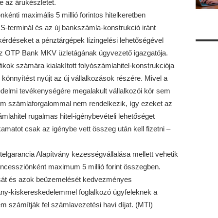
e az árukészletet.
énti maximális 5 millió forintos hitelkeretben
S-terminál és az új bankszámla-konstrukció iránt
l kérdéseket a pénztárgépek lízingelési lehetőségével
, az OTP Bank MKV üzletágának ügyvezető igazgatója.
fikok számára kialakított folyószámlahitel-konstrukciója
önnyítést nyújt az új vállalkozások részére. Mivel a
elmi tevékenységére megalakult vállalkozói kör sem
sem számlaforgalommal nem rendelkezik, így ezeket az
ámlahitel rugalmas hitel-igénybevételi lehetőséget
kamatot csak az igénybe vett összeg után kell fizetni –
itelgarancia Alapítvány kezességvállalása mellett vehetik
koncessziónként maximum 5 millió forint összegben.
ását és azok beüzemelését kedvezményes
ány-kiskereskedelemmel foglalkozó ügyfeleknek a
 számítják fel számlavezetési havi díjat. (MTI)