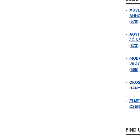
MŰVE
AHHO
(578)
AGYT
JÓ A
(873)
IROD
VILÁ
(595)
OKOS
HÁNY
ELME
CSER
FIND