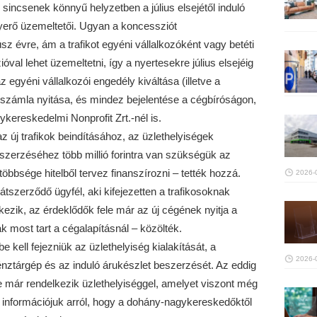
incsenek könnyű helyzetben a július elsejétől induló
yerő üzemeltetői. Ugyan a koncessziót
z évre, ám a trafikot egyéni vállalkozóként vagy betéti
óval lehet üzemeltetni, így a nyertesekre július elsejéig
z egyéni vállalkozói engedély kiváltása (illetve a
kszámla nyitása, és mindez bejelentése a cégbíróságon,
ereskedelmi Nonprofit Zrt.-nél is.
új trafikok beindításához, az üzlethelyiségek
eszerzéséhez több millió forintra van szükségük az
öbbsége hitelből tervez finanszírozni – tették hozzá.
2026-
átszerződő ügyfél, aki kifejezetten a trafikosoknak
kezik, az érdeklődők fele már az új cégének nyitja a
 most tart a cégalapításnál – közölték.
be kell fejezniük az üzlethelyiség kialakítását, a
2026-
ztárgép és az induló árukészlet beszerzését. Az eddig
e már rendelkezik üzlethelyiséggel, amelyet viszont még
cs információjuk arról, hogy a dohány-nagykereskedőktől