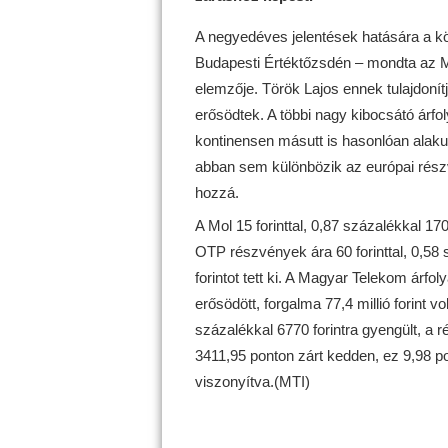
A negyedéves jelentések hatására a k
Budapesti Értéktőzsdén – mondta az MT
elemzője. Török Lajos ennek tulajdon
erősödtek. A többi nagy kibocsátó árf
kontinensen másutt is hasonlóan alaku
abban sem különbözik az európai rész
hozzá.
A Mol 15 forinttal, 0,87 százalékkal 170
OTP részvények ára 60 forinttal, 0,58 s
forintot tett ki. A Magyar Telekom árfol
erősödött, forgalma 77,4 millió forint vo
százalékkal 6770 forintra gyengült, a r
3411,95 ponton zárt kedden, ez 9,98 p
viszonyítva.(MTI)