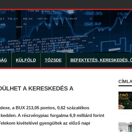
SÁG
KÜLFÖLD
TŐZSDE
BEFEKTETÉS, KERESKEDÉS, 
CÍMLA
DÜLHET A KERESKEDÉS A
dexe, a BUX 213,05 pontos, 0,62 százalékos
kedden. A részvénypiac forgalma 6,9 milliárd forint
Telekom kivételével gyengültek az előző napi