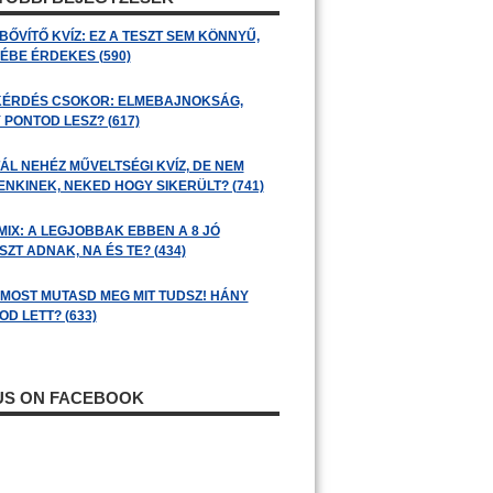
BŐVÍTŐ KVÍZ: EZ A TESZT SEM KÖNNYŰ,
ÉBE ÉRDEKES (590)
KÉRDÉS CSOKOR: ELMEBAJNOKSÁG,
 PONTOD LESZ? (617)
ÁL NEHÉZ MŰVELTSÉGI KVÍZ, DE NEM
ENKINEK, NEKED HOGY SIKERÜLT? (741)
MIX: A LEGJOBBAK EBBEN A 8 JÓ
ZT ADNAK, NA ÉS TE? (434)
: MOST MUTASD MEG MIT TUDSZ! HÁNY
D LETT? (633)
 US ON FACEBOOK