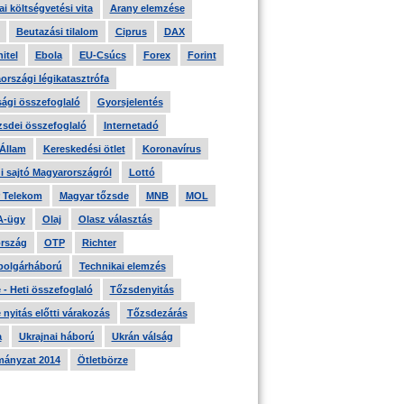
i költségvetési vita
Arany elemzése
Beutazási tilalom
Ciprus
DAX
itel
Ebola
EU-Csúcs
Forex
Forint
országi légikatasztrófa
ági összefoglaló
Gyorsjelentés
zsdei összefoglaló
Internetadó
 Állam
Kereskedési ötlet
Koronavírus
i sajtó Magyarországról
Lottó
 Telekom
Magyar tőzsde
MNB
MOL
A-ügy
Olaj
Olasz választás
rszág
OTP
Richter
 polgárháború
Technikai elemzés
- Heti összefoglaló
Tőzsdenyitás
nyitás előtti várakozás
Tőzsdezárás
a
Ukrajnai háború
Ukrán válság
ányzat 2014
Ötletbörze