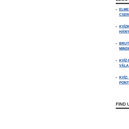
ELME
CSER
KVÍZ
HÁNY
BRUT
MIND
KVÍZ-
VÁLAS
KVÍZ
PONTO
FIND