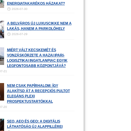
ENERGIATAKARÉKOS HÁZAKAT?
2026-07-30
A BELVÁROS ÚJ LUXUSCIKKE NEM A
LAKÁS, HANEM A PARKOLÓHELY
2026-07-29
MIÉRT VÁLT KECSKEMÉT ÉS
VONZÁSKÖRZETE A HAZAI IPARI-
LOGISZTIKAI INGATLANPIAC EGYIK
LEGFONTOSABB KÖZPONTJÁVÁ?
07-21
NEM CSAK PAPÍRHALOM: ÍGY
ALAKÍTSD ÁT A RECEPCIÓS PULTOT
ELEGÁNS PLEXI
PROSPEKTUSTARTÓKKAL
07-20
SEO, AEO ÉS GEO: A DIGITÁLIS
LÁTHATÓSÁG ÚJ ALAPPILLÉREI