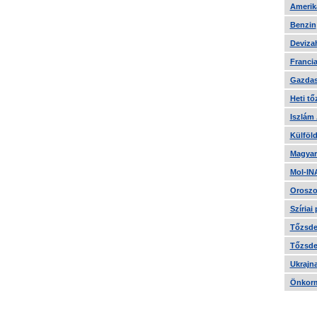
Amerika
Benzin
Devizah
Francia
Gazdas
Heti tő
Iszlám
Külföld
Magyar
Mol-IN
Oroszo
Szíriai
Tőzsde 
Tőzsde 
Ukrajn
Önkorm