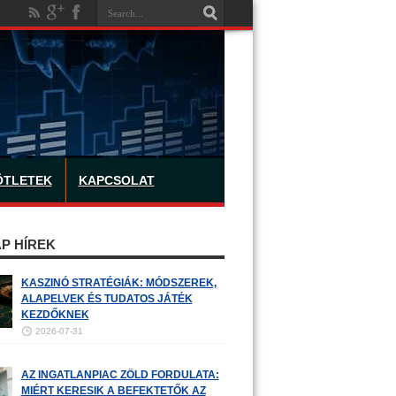
ÖTLETEK
KAPCSOLAT
P HÍREK
KASZINÓ STRATÉGIÁK: MÓDSZEREK,
ALAPELVEK ÉS TUDATOS JÁTÉK
KEZDŐKNEK
2026-07-31
AZ INGATLANPIAC ZÖLD FORDULATA:
MIÉRT KERESIK A BEFEKTETŐK AZ