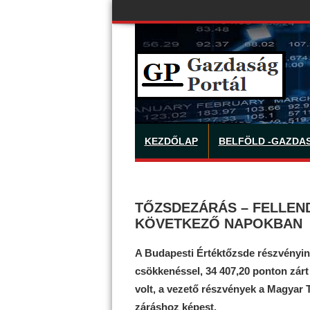
KEZDŐLAP
BELFÖLD -GAZDA
TŐZSDEZÁRÁS – FELLEN
KÖVETKEZŐ NAPOKBAN
A Budapesti Értéktőzsde részvényin
csökkenéssel, 34 407,20 ponton zárt 
volt, a vezető részvények a Magyar 
záráshoz képest.