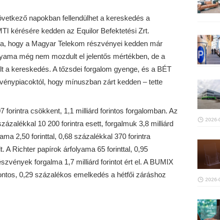
övetkező napokban fellendülhet a kereskedés a
I kérésére kedden az Equilor Befektetési Zrt.
ítja, hogy a Magyar Telekom részvényei kedden már
olyama még nem mozdult el jelentős mértékben, de a
lt a kereskedés. A tőzsdei forgalom gyenge, és a BÉT
vénypiacoktól, hogy mínuszban zárt kedden – tette
7 forintra csökkent, 1,1 milliárd forintos forgalomban. Az
2026-
zázalékkal 10 200 forintra esett, forgalmuk 3,8 milliárd
yama 2,50 forinttal, 0,68 százalékkal 370 forintra
lt. A Richter papírok árfolyama 65 forinttal, 0,95
észvények forgalma 1,7 milliárd forintot ért el. A BUMIX
ontos, 0,29 százalékos emelkedés a hétfői záráshoz
2026-